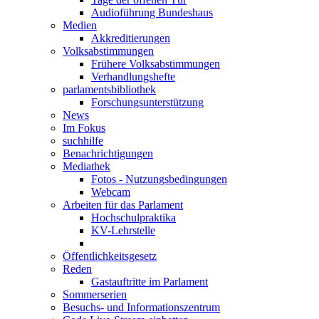
Audioführung Bundeshaus
Medien
Akkreditierungen
Volksabstimmungen
Frühere Volksabstimmungen
Verhandlungshefte
parlamentsbibliothek
Forschungsunterstützung
News
Im Fokus
suchhilfe
Benachrichtigungen
Mediathek
Fotos - Nutzungsbedingungen
Webcam
Arbeiten für das Parlament
Hochschulpraktika
KV-Lehrstelle
Öffentlichkeitsgesetz
Reden
Gastauftritte im Parlament
Sommerserien
Besuchs- und Informationszentrum