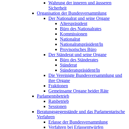
Wahrung der inneren und äusseren
Sicherheit
Organisation der Bundesversammlung
Der Nationalrat und seine Organe
Alterspräsident
Büro des Nationalrates
Kommissionen
Nationalrat
Nationalratspräsident/In
Provisorisches Büro
Der Ständerat und seine Organe
Büro des Ständerates
Ständerat
Ständeratspräsident/In
Die Vereinigte Bundesversammlung und
ihre Organe
Fraktionen
Gemeinsame Organe beider Räte
Parlamentsbetrieb
Ratsbetrieb
Sessionen
Beratungsgegenstände und das Parlamentarische
Verfahren
Erlasse der Bundesversammlung
Verfahren bei Erlassentwürfen