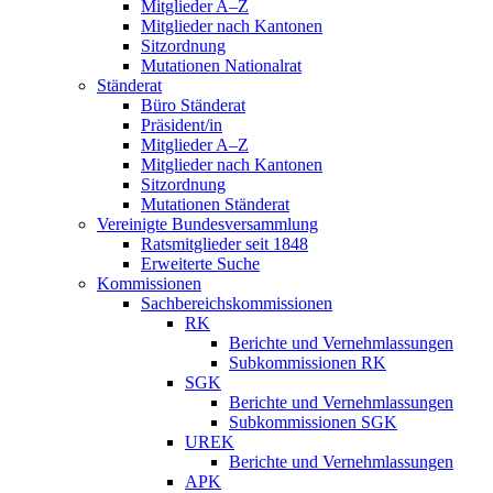
Mitglieder A–Z
Mitglieder nach Kantonen
Sitzordnung
Mutationen Nationalrat
Ständerat
Büro Ständerat
Präsident/in
Mitglieder A–Z
Mitglieder nach Kantonen
Sitzordnung
Mutationen Ständerat
Vereinigte Bundesversammlung
Ratsmitglieder seit 1848
Erweiterte Suche
Kommissionen
Sachbereichskommissionen
RK
Berichte und Vernehmlassungen
Subkommissionen RK
SGK
Berichte und Vernehmlassungen
Subkommissionen SGK
UREK
Berichte und Vernehmlassungen
APK