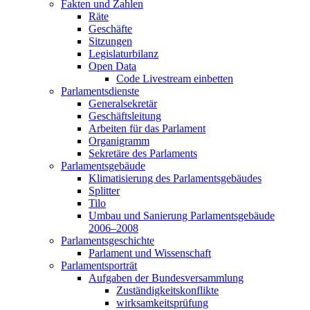
Fakten und Zahlen
Räte
Geschäfte
Sitzungen
Legislaturbilanz
Open Data
Code Livestream einbetten
Parlamentsdienste
Generalsekretär
Geschäftsleitung
Arbeiten für das Parlament
Organigramm
Sekretäre des Parlaments
Parlamentsgebäude
Klimatisierung des Parlamentsgebäudes
Splitter
Tilo
Umbau und Sanierung Parlamentsgebäude
2006–2008
Parlamentsgeschichte
Parlament und Wissenschaft
Parlamentsporträt
Aufgaben der Bundesversammlung
Zuständigkeitskonflikte
wirksamkeitsprüfung