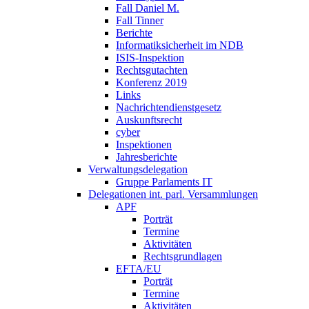
Fall Daniel M.
Fall Tinner
Berichte
Informatiksicherheit ­im NDB
ISIS-Inspektion
Rechtsgutachten
Konferenz 2019
Links
Nachrichtendienstgesetz
Auskunftsrecht
cyber
Inspektionen
Jahresberichte
Verwaltungsdelegation
Gruppe Parlaments IT
Delegationen int. parl. Versammlungen
APF
Porträt
Termine
Aktivitäten
Rechtsgrundlagen
EFTA/EU
Porträt
Termine
Aktivitäten