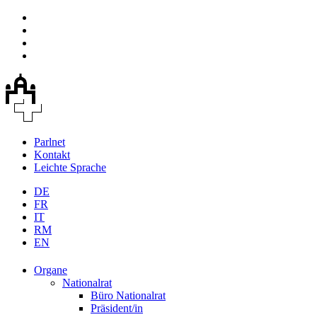
Parlnet
Kontakt
Leichte Sprache
DE
FR
IT
RM
EN
Organe
Nationalrat
Büro Nationalrat
Präsident/in