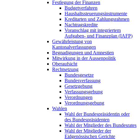
Festlegung der Finanzen
Budgetverfahren
Haushaltssteuerungsinstrumente
Kreditarten und Zahlungsrahmen
Nachtragskredite
Voranschlag mit integriertem
Aufgaben- und Finanzplan (IAFP)
Gewährleistung von
Kantonalverfassungen
Begnadigungen und Amnestien
Mitwirkung in der Aussenpolitik
Oberaufsicht
Rechtsetzung
Bundesgesetze
Bundesverfassung
Gesetzgebung
Verfassungsgebung
Verordnungen
Verordnungsgebung
Wahlen
Wahl der Bundespräsidentin oder
des Bundespräsidenten
Wahl der Mitglieder des Bundesrates
Wahl der Mitglieder der
Eidgenössischen Gerichte