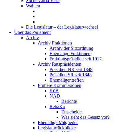
Suche Curia Vista
Wahlen
Die Legislatur – der Legislaturwechsel
Über das Parlament
Archiv
Archiv Fraktionen
Archiv der Sitzordnung
Ehemalige Fraktionen
Fraktionspräsidien seit 1917
Archiv Ratspräsidenten
Präsidien NR seit 1848
Präsidien SR seit 1848
Ehemaligentreffen
Frühere Kommissionen
KöB
NAD
Berichte
RehaKo
Entscheide
Was sieht das Gesetz vor?
Ehemalige Mitglieder
Legislaturrückblicke