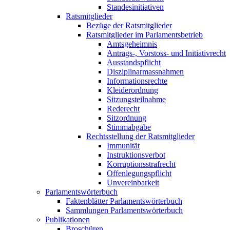
Standesinitiativen
Ratsmitglieder
Bezüge der Ratsmitglieder
Ratsmitglieder im Parlamentsbetrieb
Amtsgeheimnis
Antrags-, Vorstoss- und Initiativrecht
Ausstandspflicht
Disziplinarmassnahmen
Informationsrechte
Kleiderordnung
Sitzungsteilnahme
Rederecht
Sitzordnung
Stimmabgabe
Rechtsstellung der Ratsmitglieder
Immunität
Instruktionsverbot
Korruptionsstrafrecht
Offenlegungspflicht
Unvereinbarkeit
Parlamentswörterbuch
Faktenblätter Parlamentswörterbuch
Sammlungen Parlamentswörterbuch
Publikationen
Broschüren