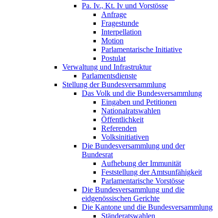
Pa. Iv., Kt. Iv und Vorstösse
Anfrage
Fragestunde
Interpellation
Motion
Parlamentarische Initiative
Postulat
Verwaltung und Infrastruktur
Parlamentsdienste
Stellung der Bundesversammlung
Das Volk und die Bundesversammlung
Eingaben und Petitionen
Nationalratswahlen
Öffentlichkeit
Referenden
Volksinitiativen
Die Bundesversammlung und der
Bundesrat
Aufhebung der Immunität
Feststellung der Amtsunfähigkeit
Parlamentarische Vorstösse
Die Bundesversammlung und die
eidgenössischen Gerichte
Die Kantone und die Bundesversammlung
Ständeratswahlen