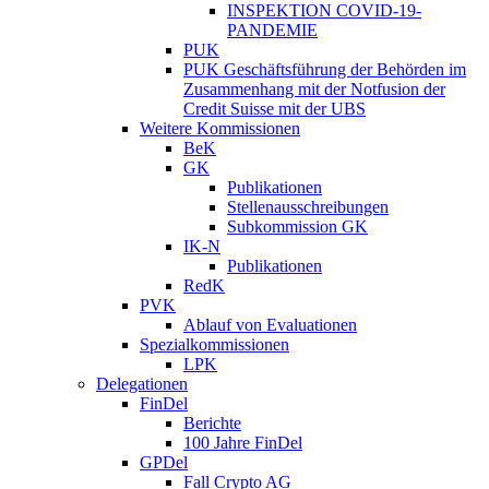
INSPEKTION COVID-19-
PANDEMIE
PUK
PUK Geschäftsführung der Behörden im
Zusammenhang mit der Notfusion der
Credit Suisse mit der UBS
Weitere Kommissionen
BeK
GK
Publikationen
Stellenausschreibungen
Subkommission GK
IK-N
Publikationen
RedK
PVK
Ablauf von Evaluationen
Spezialkommissionen
LPK
Delegationen
FinDel
Berichte
100 Jahre FinDel
GPDel
Fall Crypto AG