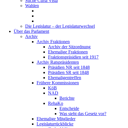
Suche Curia Vista
Wahlen
Die Legislatur – der Legislaturwechsel
Über das Parlament
Archiv
Archiv Fraktionen
Archiv der Sitzordnung
Ehemalige Fraktionen
Fraktionspräsidien seit 1917
Archiv Ratspräsidenten
Präsidien NR seit 1848
Präsidien SR seit 1848
Ehemaligentreffen
Frühere Kommissionen
KöB
NAD
Berichte
RehaKo
Entscheide
Was sieht das Gesetz vor?
Ehemalige Mitglieder
Legislaturrückblicke