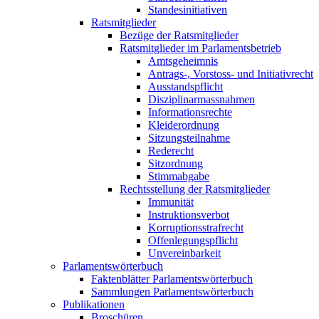
Standesinitiativen
Ratsmitglieder
Bezüge der Ratsmitglieder
Ratsmitglieder im Parlamentsbetrieb
Amtsgeheimnis
Antrags-, Vorstoss- und Initiativrecht
Ausstandspflicht
Disziplinarmassnahmen
Informationsrechte
Kleiderordnung
Sitzungsteilnahme
Rederecht
Sitzordnung
Stimmabgabe
Rechtsstellung der Ratsmitglieder
Immunität
Instruktionsverbot
Korruptionsstrafrecht
Offenlegungspflicht
Unvereinbarkeit
Parlamentswörterbuch
Faktenblätter Parlamentswörterbuch
Sammlungen Parlamentswörterbuch
Publikationen
Broschüren