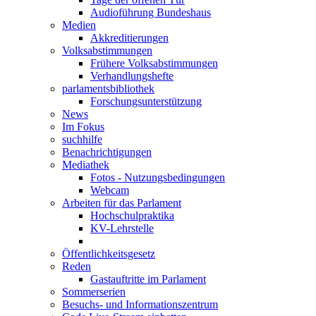
Audioführung Bundeshaus
Medien
Akkreditierungen
Volksabstimmungen
Frühere Volksabstimmungen
Verhandlungshefte
parlamentsbibliothek
Forschungsunterstützung
News
Im Fokus
suchhilfe
Benachrichtigungen
Mediathek
Fotos - Nutzungsbedingungen
Webcam
Arbeiten für das Parlament
Hochschulpraktika
KV-Lehrstelle
Öffentlichkeitsgesetz
Reden
Gastauftritte im Parlament
Sommerserien
Besuchs- und Informationszentrum