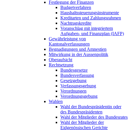
Festlegung der Finanzen
Budgetverfahren
Haushaltssteuerungsinstrumente
Kreditarten und Zahlungsrahmen
Nachtragskredite
Voranschlag mit integriertem
Aufgaben- und Finanzplan (IAFP)
Gewährleistung von
Kantonalverfassungen
Begnadigungen und Amnestien
Mitwirkung in der Aussenpolitik
Oberaufsicht
Rechtsetzung
Bundesgesetze
Bundesverfassung
Gesetzgebung
Verfassungsgebung
Verordnungen
Verordnungsgebung
Wahlen
Wahl der Bundespräsidentin oder
des Bundespräsidenten
Wahl der Mitglieder des Bundesrates
Wahl der Mitglieder der
Eidgenössischen Gerichte