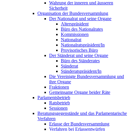
Wahrung der inneren und äusseren
Sicherheit
Organisation der Bundesversammlung
Der Nationalrat und seine Organe
Alterspräsident
Büro des Nationalrates
Kommissionen
Nationalrat
Nationalratspräsident/In
Provisorisches Büro
Der Ständerat und seine Organe
Büro des Ständerates
Ständerat
Ständeratspräsident/In
Die Vereinigte Bundesversammlung und
ihre Organe
Fraktionen
Gemeinsame Organe beider Räte
Parlamentsbetrieb
Ratsbetrieb
Sessionen
Beratungsgegenstände und das Parlamentarische
Verfahren
Erlasse der Bundesversammlung
Verfahren bei Erlassentwürfen