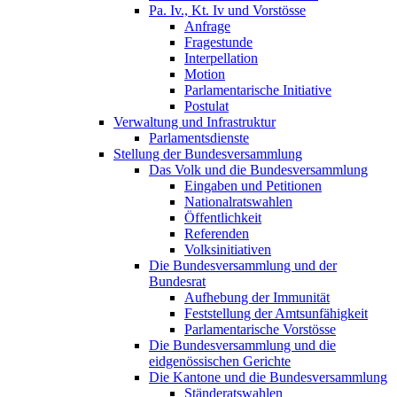
Pa. Iv., Kt. Iv und Vorstösse
Anfrage
Fragestunde
Interpellation
Motion
Parlamentarische Initiative
Postulat
Verwaltung und Infrastruktur
Parlamentsdienste
Stellung der Bundesversammlung
Das Volk und die Bundesversammlung
Eingaben und Petitionen
Nationalratswahlen
Öffentlichkeit
Referenden
Volksinitiativen
Die Bundesversammlung und der
Bundesrat
Aufhebung der Immunität
Feststellung der Amtsunfähigkeit
Parlamentarische Vorstösse
Die Bundesversammlung und die
eidgenössischen Gerichte
Die Kantone und die Bundesversammlung
Ständeratswahlen