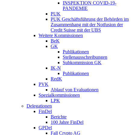
INSPEKTION COVID-19-
PANDEMIE
PUK
PUK Geschäftsführung der Behörden im
Zusammenhang mit der Notfusion der
Credit Suisse mit der UBS
Weitere Kommissionen
BeK
GK
Publikationen
Stellenausschreibungen
Subkommission GK
IK-N
Publikationen
RedK
PVK
Ablauf von Evaluationen
Spezialkommissionen
LPK
Delegationen
FinDel
Berichte
100 Jahre FinDel
GPDel
Fall Crypto AG