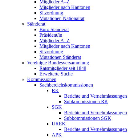
Mitglieder A–Z
Mitglieder nach Kantonen
Sitzordnung
Mutationen Nationalrat
Ständerat
Büro Ständerat
Präsident/in
Mitglieder A–Z
Mitglieder nach Kantonen
Sitzordnung
Mutationen Ständerat
Vereinigte Bundesversammlung
Ratsmitglieder seit 1848
Erweiterte Suche
Kommissionen
Sachbereichskommissionen
RK
Berichte und Vernehmlassungen
Subkommissionen RK
SGK
Berichte und Vernehmlassungen
Subkommissionen SGK
UREK
Berichte und Vernehmlassungen
APK