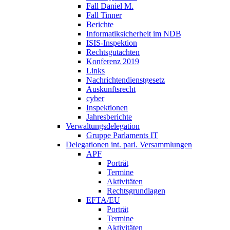
Fall Daniel M.
Fall Tinner
Berichte
Informatiksicherheit ­im NDB
ISIS-Inspektion
Rechtsgutachten
Konferenz 2019
Links
Nachrichtendienstgesetz
Auskunftsrecht
cyber
Inspektionen
Jahresberichte
Verwaltungsdelegation
Gruppe Parlaments IT
Delegationen int. parl. Versammlungen
APF
Porträt
Termine
Aktivitäten
Rechtsgrundlagen
EFTA/EU
Porträt
Termine
Aktivitäten