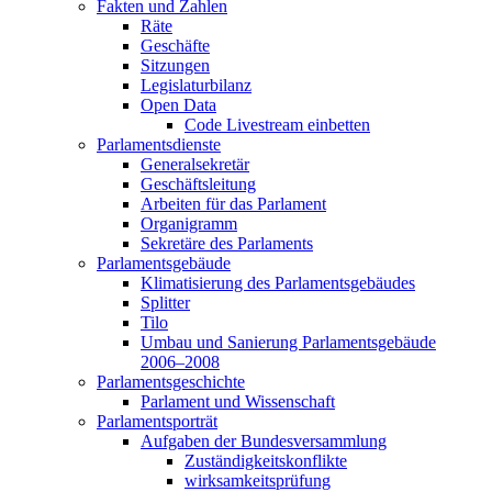
Fakten und Zahlen
Räte
Geschäfte
Sitzungen
Legislaturbilanz
Open Data
Code Livestream einbetten
Parlamentsdienste
Generalsekretär
Geschäftsleitung
Arbeiten für das Parlament
Organigramm
Sekretäre des Parlaments
Parlamentsgebäude
Klimatisierung des Parlamentsgebäudes
Splitter
Tilo
Umbau und Sanierung Parlamentsgebäude
2006–2008
Parlamentsgeschichte
Parlament und Wissenschaft
Parlamentsporträt
Aufgaben der Bundesversammlung
Zuständigkeitskonflikte
wirksamkeitsprüfung