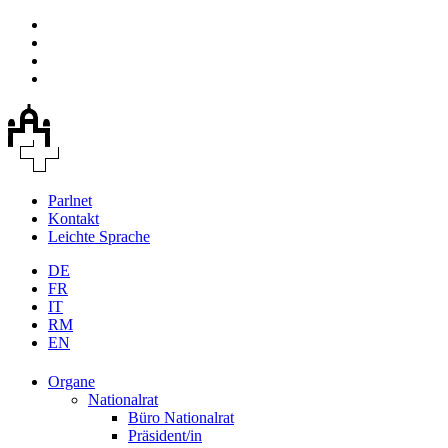
Parlnet
Kontakt
Leichte Sprache
DE
FR
IT
RM
EN
Organe
Nationalrat
Büro Nationalrat
Präsident/in