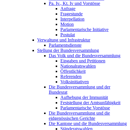
Pa. Iv., Kt. Iv und Vorstösse
Anfrage
Fragestunde
Interpellation
Motion
Parlamentarische Initiative
Postulat
Verwaltung und Infrastruktur
Parlamentsdienste
Stellung der Bundesversammlung
Das Volk und die Bundesversammlung
Eingaben und Petitionen
Nationalratswahlen
Öffentlichkeit
Referenden
Volksinitiativen
Die Bundesversammlung und der
Bundesrat
Aufhebung der Immunität
Feststellung der Amtsunfähigkeit
Parlamentarische Vorstösse
Die Bundesversammlung und die
eidgenössischen Gerichte
Die Kantone und die Bundesversammlung
Ständeratswahlen