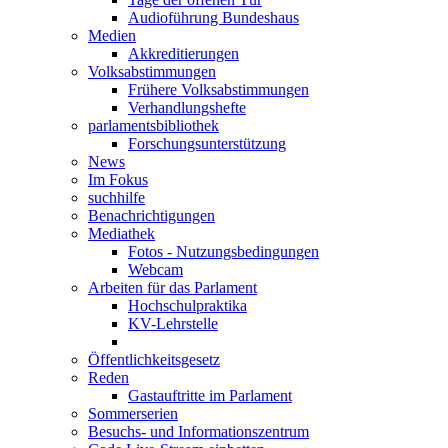
Audioführung Bundeshaus
Medien
Akkreditierungen
Volksabstimmungen
Frühere Volksabstimmungen
Verhandlungshefte
parlamentsbibliothek
Forschungsunterstützung
News
Im Fokus
suchhilfe
Benachrichtigungen
Mediathek
Fotos - Nutzungsbedingungen
Webcam
Arbeiten für das Parlament
Hochschulpraktika
KV-Lehrstelle
Öffentlichkeitsgesetz
Reden
Gastauftritte im Parlament
Sommerserien
Besuchs- und Informationszentrum