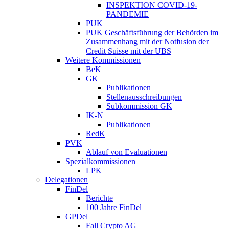
INSPEKTION COVID-19-
PANDEMIE
PUK
PUK Geschäftsführung der Behörden im
Zusammenhang mit der Notfusion der
Credit Suisse mit der UBS
Weitere Kommissionen
BeK
GK
Publikationen
Stellenausschreibungen
Subkommission GK
IK-N
Publikationen
RedK
PVK
Ablauf von Evaluationen
Spezialkommissionen
LPK
Delegationen
FinDel
Berichte
100 Jahre FinDel
GPDel
Fall Crypto AG