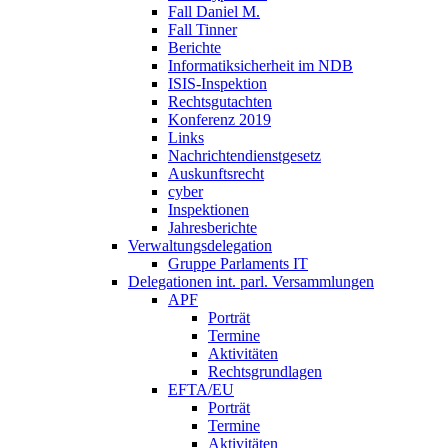
Fall Daniel M.
Fall Tinner
Berichte
Informatiksicherheit ­im NDB
ISIS-Inspektion
Rechtsgutachten
Konferenz 2019
Links
Nachrichtendienstgesetz
Auskunftsrecht
cyber
Inspektionen
Jahresberichte
Verwaltungsdelegation
Gruppe Parlaments IT
Delegationen int. parl. Versammlungen
APF
Porträt
Termine
Aktivitäten
Rechtsgrundlagen
EFTA/EU
Porträt
Termine
Aktivitäten