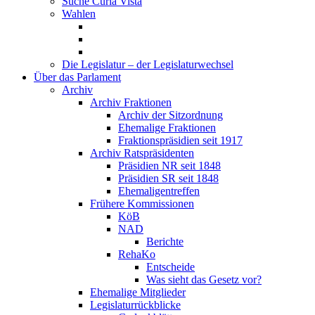
Suche Curia Vista
Wahlen
Die Legislatur – der Legislaturwechsel
Über das Parlament
Archiv
Archiv Fraktionen
Archiv der Sitzordnung
Ehemalige Fraktionen
Fraktionspräsidien seit 1917
Archiv Ratspräsidenten
Präsidien NR seit 1848
Präsidien SR seit 1848
Ehemaligentreffen
Frühere Kommissionen
KöB
NAD
Berichte
RehaKo
Entscheide
Was sieht das Gesetz vor?
Ehemalige Mitglieder
Legislaturrückblicke