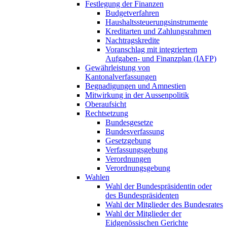
Festlegung der Finanzen
Budgetverfahren
Haushaltssteuerungsinstrumente
Kreditarten und Zahlungsrahmen
Nachtragskredite
Voranschlag mit integriertem
Aufgaben- und Finanzplan (IAFP)
Gewährleistung von
Kantonalverfassungen
Begnadigungen und Amnestien
Mitwirkung in der Aussenpolitik
Oberaufsicht
Rechtsetzung
Bundesgesetze
Bundesverfassung
Gesetzgebung
Verfassungsgebung
Verordnungen
Verordnungsgebung
Wahlen
Wahl der Bundespräsidentin oder
des Bundespräsidenten
Wahl der Mitglieder des Bundesrates
Wahl der Mitglieder der
Eidgenössischen Gerichte