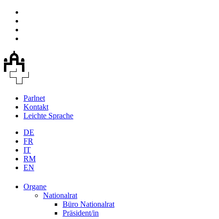
Parlnet
Kontakt
Leichte Sprache
DE
FR
IT
RM
EN
Organe
Nationalrat
Büro Nationalrat
Präsident/in