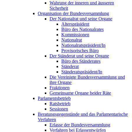
Wahrung der inneren und äusseren
Sicherheit
Organisation der Bundesversammlung
Der Nationalrat und seine Organe
Alterspräsident
Büro des Nationalrates
Kommissionen
Nationalrat
Nationalratspräsident/In
Provisorisches Büro
Der Ständerat und seine Organe
Büro des Ständerates
Ständerat
Ständeratspräsident/In
Die Vereinigte Bundesversammlung und
ihre Organe
Fraktionen
Gemeinsame Organe beider Räte
Parlamentsbetrieb
Ratsbetrieb
Sessionen
Beratungsgegenstände und das Parlamentarische
Verfahren
Erlasse der Bundesversammlung
Verfahren bei Erlassentwürfen