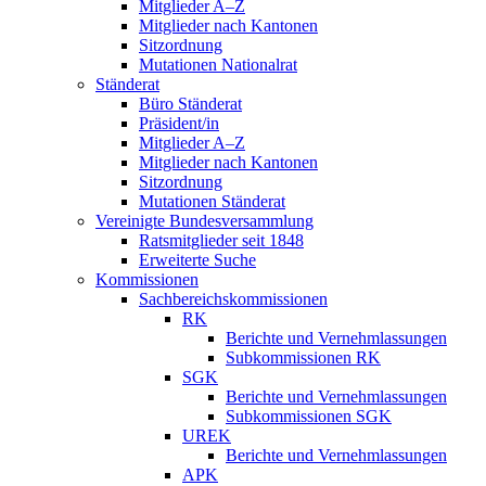
Mitglieder A–Z
Mitglieder nach Kantonen
Sitzordnung
Mutationen Nationalrat
Ständerat
Büro Ständerat
Präsident/in
Mitglieder A–Z
Mitglieder nach Kantonen
Sitzordnung
Mutationen Ständerat
Vereinigte Bundesversammlung
Ratsmitglieder seit 1848
Erweiterte Suche
Kommissionen
Sachbereichskommissionen
RK
Berichte und Vernehmlassungen
Subkommissionen RK
SGK
Berichte und Vernehmlassungen
Subkommissionen SGK
UREK
Berichte und Vernehmlassungen
APK