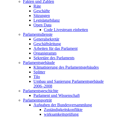
Fakten und Zahlen
Räte
Geschäfte
Sitzungen
Legislaturbilanz
Open Data
Code Livestream einbetten
Parlamentsdienste
Generalsekretär
Geschäftsleitung
Arbeiten für das Parlament
Organigramm
Sekretäre des Parlaments
Parlamentsgebäude
Klimatisierung des Parlamentsgebäudes
Splitter
Tilo
Umbau und Sanierung Parlamentsgebäude
2006–2008
Parlamentsgeschichte
Parlament und Wissenschaft
Parlamentsporträt
Aufgaben der Bundesversammlung
Zuständigkeitskonflikte
wirksamkeitsprüfung