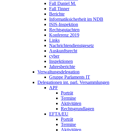
Fall Daniel M.
Fall Tinner
Berichte
Informatiksicherheit ­im NDB
ISIS-Inspektion
Rechtsgutachten
Konferenz 2019
Links
Nachrichtendienstgesetz
Auskunftsrecht
cyber
Inspektionen
Jahresberichte
Verwaltungsdelegation
Gruppe Parlaments IT
Delegationen int. parl. Versammlungen
APF
Porträt
Termine
Aktivitäten
Rechtsgrundlagen
EFTA/EU
Porträt
Termine
Aktivitäten