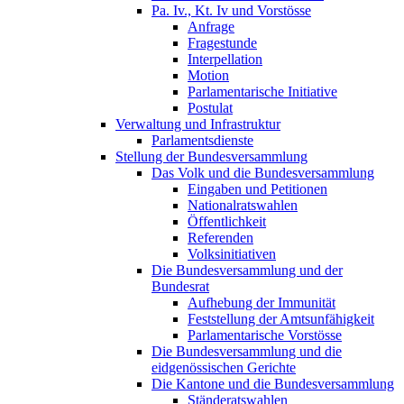
Pa. Iv., Kt. Iv und Vorstösse
Anfrage
Fragestunde
Interpellation
Motion
Parlamentarische Initiative
Postulat
Verwaltung und Infrastruktur
Parlamentsdienste
Stellung der Bundesversammlung
Das Volk und die Bundesversammlung
Eingaben und Petitionen
Nationalratswahlen
Öffentlichkeit
Referenden
Volksinitiativen
Die Bundesversammlung und der
Bundesrat
Aufhebung der Immunität
Feststellung der Amtsunfähigkeit
Parlamentarische Vorstösse
Die Bundesversammlung und die
eidgenössischen Gerichte
Die Kantone und die Bundesversammlung
Ständeratswahlen