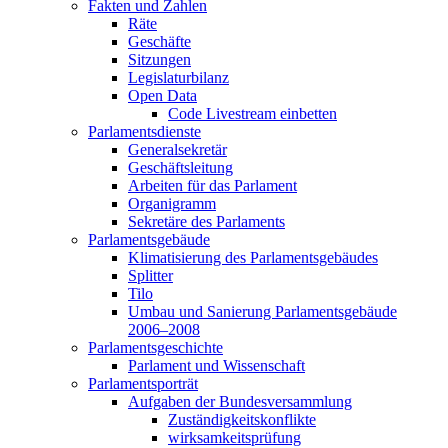
Fakten und Zahlen
Räte
Geschäfte
Sitzungen
Legislaturbilanz
Open Data
Code Livestream einbetten
Parlamentsdienste
Generalsekretär
Geschäftsleitung
Arbeiten für das Parlament
Organigramm
Sekretäre des Parlaments
Parlamentsgebäude
Klimatisierung des Parlamentsgebäudes
Splitter
Tilo
Umbau und Sanierung Parlamentsgebäude
2006–2008
Parlamentsgeschichte
Parlament und Wissenschaft
Parlamentsporträt
Aufgaben der Bundesversammlung
Zuständigkeitskonflikte
wirksamkeitsprüfung