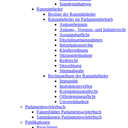
Standesinitiativen
Ratsmitglieder
Bezüge der Ratsmitglieder
Ratsmitglieder im Parlamentsbetrieb
Amtsgeheimnis
Antrags-, Vorstoss- und Initiativrecht
Ausstandspflicht
Disziplinarmassnahmen
Informationsrechte
Kleiderordnung
Sitzungsteilnahme
Rederecht
Sitzordnung
Stimmabgabe
Rechtsstellung der Ratsmitglieder
Immunität
Instruktionsverbot
Korruptionsstrafrecht
Offenlegungspflicht
Unvereinbarkeit
Parlamentswörterbuch
Faktenblätter Parlamentswörterbuch
Sammlungen Parlamentswörterbuch
Publikationen
Broschüren