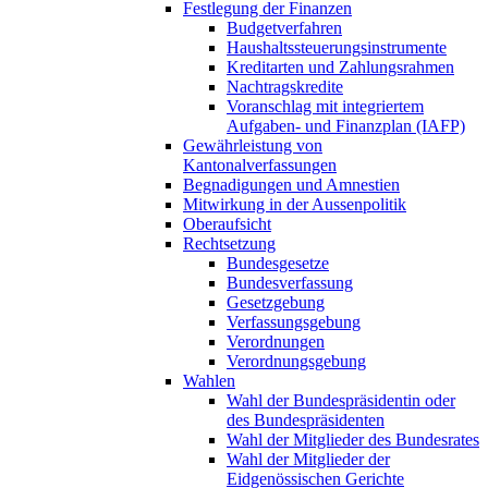
Festlegung der Finanzen
Budgetverfahren
Haushaltssteuerungsinstrumente
Kreditarten und Zahlungsrahmen
Nachtragskredite
Voranschlag mit integriertem
Aufgaben- und Finanzplan (IAFP)
Gewährleistung von
Kantonalverfassungen
Begnadigungen und Amnestien
Mitwirkung in der Aussenpolitik
Oberaufsicht
Rechtsetzung
Bundesgesetze
Bundesverfassung
Gesetzgebung
Verfassungsgebung
Verordnungen
Verordnungsgebung
Wahlen
Wahl der Bundespräsidentin oder
des Bundespräsidenten
Wahl der Mitglieder des Bundesrates
Wahl der Mitglieder der
Eidgenössischen Gerichte