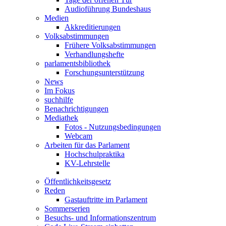
Audioführung Bundeshaus
Medien
Akkreditierungen
Volksabstimmungen
Frühere Volksabstimmungen
Verhandlungshefte
parlamentsbibliothek
Forschungsunterstützung
News
Im Fokus
suchhilfe
Benachrichtigungen
Mediathek
Fotos - Nutzungsbedingungen
Webcam
Arbeiten für das Parlament
Hochschulpraktika
KV-Lehrstelle
Öffentlichkeitsgesetz
Reden
Gastauftritte im Parlament
Sommerserien
Besuchs- und Informationszentrum