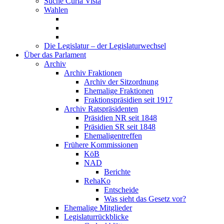
Suche Curia Vista
Wahlen
Die Legislatur – der Legislaturwechsel
Über das Parlament
Archiv
Archiv Fraktionen
Archiv der Sitzordnung
Ehemalige Fraktionen
Fraktionspräsidien seit 1917
Archiv Ratspräsidenten
Präsidien NR seit 1848
Präsidien SR seit 1848
Ehemaligentreffen
Frühere Kommissionen
KöB
NAD
Berichte
RehaKo
Entscheide
Was sieht das Gesetz vor?
Ehemalige Mitglieder
Legislaturrückblicke