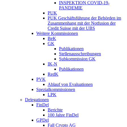
INSPEKTION COVID-19-
PANDEMIE
PUK
PUK Geschäftsführung der Behörden im
Zusammenhang mit der Notfusion der
Credit Suisse mit der UBS
Weitere Kommissionen
BeK
GK
Publikationen
Stellenausschreibungen
Subkommission GK
IK-N
Publikationen
RedK
PVK
Ablauf von Evaluationen
Spezialkommissionen
LPK
Delegationen
FinDel
Berichte
100 Jahre FinDel
GPDel
Fall Crypto AG