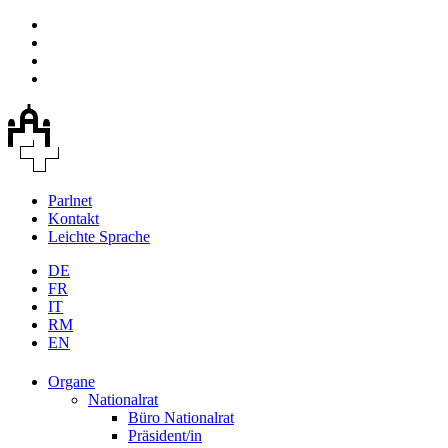
Parlnet
Kontakt
Leichte Sprache
DE
FR
IT
RM
EN
Organe
Nationalrat
Büro Nationalrat
Präsident/in