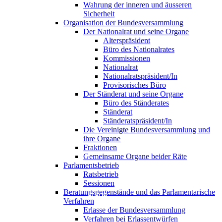
Wahrung der inneren und äusseren
Sicherheit
Organisation der Bundesversammlung
Der Nationalrat und seine Organe
Alterspräsident
Büro des Nationalrates
Kommissionen
Nationalrat
Nationalratspräsident/In
Provisorisches Büro
Der Ständerat und seine Organe
Büro des Ständerates
Ständerat
Ständeratspräsident/In
Die Vereinigte Bundesversammlung und
ihre Organe
Fraktionen
Gemeinsame Organe beider Räte
Parlamentsbetrieb
Ratsbetrieb
Sessionen
Beratungsgegenstände und das Parlamentarische
Verfahren
Erlasse der Bundesversammlung
Verfahren bei Erlassentwürfen