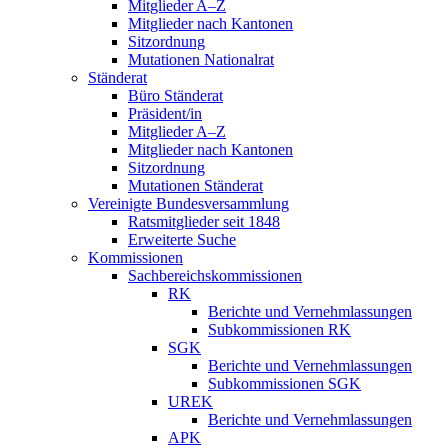
Mitglieder A–Z
Mitglieder nach Kantonen
Sitzordnung
Mutationen Nationalrat
Ständerat
Büro Ständerat
Präsident/in
Mitglieder A–Z
Mitglieder nach Kantonen
Sitzordnung
Mutationen Ständerat
Vereinigte Bundesversammlung
Ratsmitglieder seit 1848
Erweiterte Suche
Kommissionen
Sachbereichskommissionen
RK
Berichte und Vernehmlassungen
Subkommissionen RK
SGK
Berichte und Vernehmlassungen
Subkommissionen SGK
UREK
Berichte und Vernehmlassungen
APK