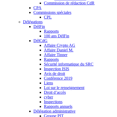
Commission de rédaction CdR
CPA
Commissions spéciales
CPL
Délégations
DélFin
Rapports
100 ans DélFin
DélCdG
Affaire Crypto AG
Affaire Daniel M.
Affaire Tinner
Rapports
Sécurité informatique du SRC
Inspection ISIS
Avis de droit
Conférence 2019
Liens
Loi sur le renseignement
Droit d’accès
cyber
Inspections
Rapports annuels
Délégation administrative
Groupe PIT