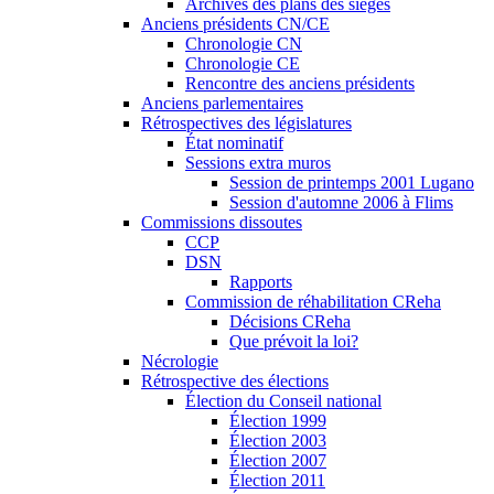
Archives des plans des sièges
Anciens présidents CN/CE
Chronologie CN
Chronologie CE
Rencontre des anciens présidents
Anciens parlementaires
Rétrospectives des législatures
État nominatif
Sessions extra muros
Session de printemps 2001 Lugano
Session d'automne 2006 à Flims
Commissions dissoutes
CCP
DSN
Rapports
Commission de réhabilitation CReha
Décisions CReha
Que prévoit la loi?
Nécrologie
Rétrospective des élections
Élection du Conseil national
Élection 1999
Élection 2003
Élection 2007
Élection 2011