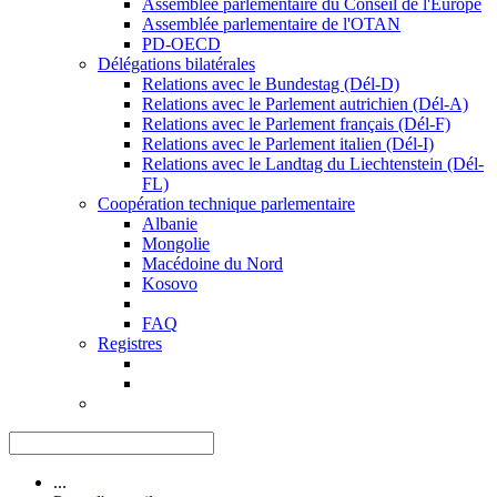
Assemblée parlementaire du Conseil de l'Europe
Assemblée parlementaire de l'OTAN
PD-OECD
Délégations bilatérales
Relations avec le Bundestag (Dél-D)
Relations avec le Parlement autrichien (Dél-A)
Relations avec le Parlement français (Dél-F)
Relations avec le Parlement italien (Dél-I)
Relations avec le Landtag du Liechtenstein (Dél-
FL)
Coopération technique parlementaire
Albanie
Mongolie
Macédoine du Nord
Kosovo
FAQ
Registres
...