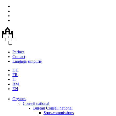
Parlnet
Contact
Langage simplifié
DE
FR
IT
RM
EN
Organes
Conseil national
Bureau Conseil national
Sous-commissions