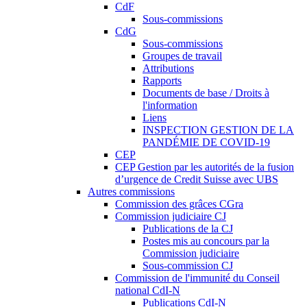
CdF
Sous-commissions
CdG
Sous-commissions
Groupes de travail
Attributions
Rapports
Documents de base / Droits à
l'information
Liens
INSPECTION GESTION DE LA
PANDÉMIE DE COVID-19
CEP
CEP Gestion par les autorités de la fusion
d’urgence de Credit Suisse avec UBS
Autres commissions
Commission des grâces CGra
Commission judiciaire CJ
Publications de la CJ
Postes mis au concours par la
Commission judiciaire
Sous-commission CJ
Commission de l'immunité du Conseil
national CdI-N
Publications CdI-N