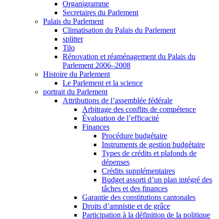
Organigramme
Secretaires du Parlement
Palais du Parlement
Climatisation du Palais du Parlement
splitter
Tilo
Rénovation et réaménagement du Palais du
Parlement 2006–2008
Histoire du Parlement
Le Parlement et la science
portrait du Parlement
Attributions de l’assemblée fédérale
Arbitrage des conflits de compétence
Évaluation de l’efficacité
Finances
Procédure budgétaire
Instruments de gestion budgétaire
Types de crédits et plafonds de
dépenses
Crédits supplémentaires
Budget assorti d’un plan intégré des
tâches et des finances
Garantie des constitutions cantonales
Droits d’amnistie et de grâce
Participation à la définition de la politique