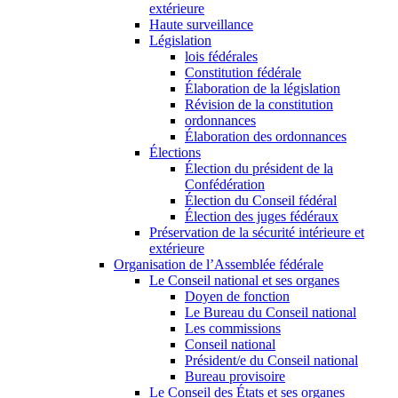
extérieure
Haute surveillance
Législation
lois fédérales
Constitution fédérale
Élaboration de la législation
Révision de la constitution
ordonnances
Élaboration des ordonnances
Élections
Élection du président de la
Confédération
Élection du Conseil fédéral
Élection des juges fédéraux
Préservation de la sécurité intérieure et
extérieure
Organisation de l’Assemblée fédérale
Le Conseil national et ses organes
Doyen de fonction
Le Bureau du Conseil national
Les commissions
Conseil national
Président/e du Conseil national
Bureau provisoire
Le Conseil des États et ses organes