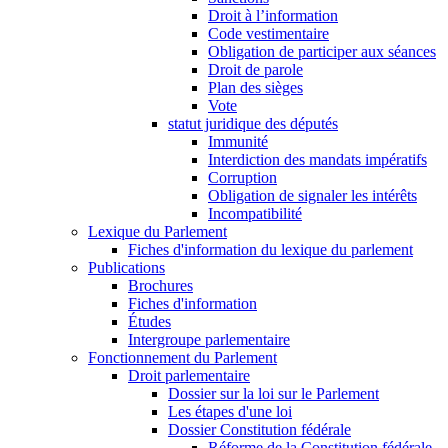
Droit à l’information
Code vestimentaire
Obligation de participer aux séances
Droit de parole
Plan des sièges
Vote
statut juridique des députés
Immunité
Interdiction des mandats impératifs
Corruption
Obligation de signaler les intérêts
Incompatibilité
Lexique du Parlement
Fiches d'information du lexique du parlement
Publications
Brochures
Fiches d'information
Études
Intergroupe parlementaire
Fonctionnement du Parlement
Droit parlementaire
Dossier sur la loi sur le Parlement
Les étapes d'une loi
Dossier Constitution fédérale
Réforme de la Constitution fédérale