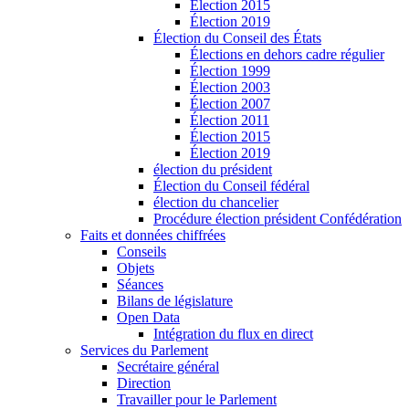
Élection 2015
Élection 2019
Élection du Conseil des États
Élections en dehors cadre régulier
Élection 1999
Élection 2003
Élection 2007
Élection 2011
Élection 2015
Élection 2019
élection du président
Élection du Conseil fédéral
élection du chancelier
Procédure élection président Confédération
Faits et données chiffrées
Conseils
Objets
Séances
Bilans de législature
Open Data
Intégration du flux en direct
Services du Parlement
Secrétaire général
Direction
Travailler pour le Parlement