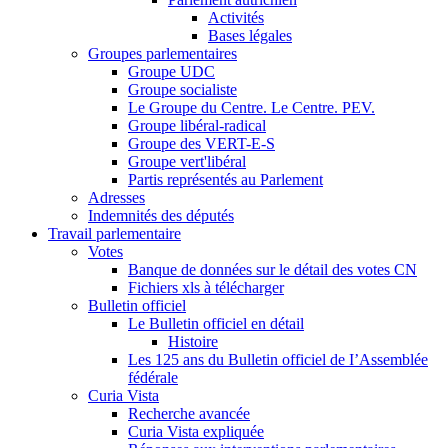
Activités
Bases légales
Groupes parlementaires
Groupe UDC
Groupe socialiste
Le Groupe du Centre. Le Centre. PEV.
Groupe libéral-radical
Groupe des VERT-E-S
Groupe vert'libéral
Partis représentés au Parlement
Adresses
Indemnités des députés
Travail parlementaire
Votes
Banque de données sur le détail des votes CN
Fichiers xls à télécharger
Bulletin officiel
Le Bulletin officiel en détail
Histoire
Les 125 ans du Bulletin officiel de I’Assemblée
fédérale
Curia Vista
Recherche avancée
Curia Vista expliquée