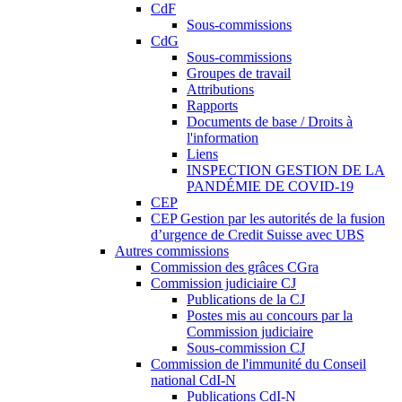
CdF
Sous-commissions
CdG
Sous-commissions
Groupes de travail
Attributions
Rapports
Documents de base / Droits à
l'information
Liens
INSPECTION GESTION DE LA
PANDÉMIE DE COVID-19
CEP
CEP Gestion par les autorités de la fusion
d’urgence de Credit Suisse avec UBS
Autres commissions
Commission des grâces CGra
Commission judiciaire CJ
Publications de la CJ
Postes mis au concours par la
Commission judiciaire
Sous-commission CJ
Commission de l'immunité du Conseil
national CdI-N
Publications CdI-N