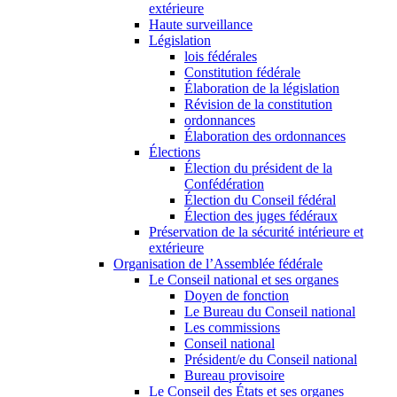
extérieure
Haute surveillance
Législation
lois fédérales
Constitution fédérale
Élaboration de la législation
Révision de la constitution
ordonnances
Élaboration des ordonnances
Élections
Élection du président de la
Confédération
Élection du Conseil fédéral
Élection des juges fédéraux
Préservation de la sécurité intérieure et
extérieure
Organisation de l’Assemblée fédérale
Le Conseil national et ses organes
Doyen de fonction
Le Bureau du Conseil national
Les commissions
Conseil national
Président/e du Conseil national
Bureau provisoire
Le Conseil des États et ses organes