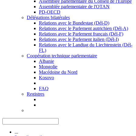
Assemblée parlementaire du Conseil de l'Europe
Assemblée parlementaire de l'OTAN
PD-OECD
Délégations bilatérales
Relations avec le Bundestag (Dél-D)
Relations avec le Parlement autrichien (Dél-A)
Relations avec le Parlement français (Dél-F)
Relations avec le Parlement italien (Dél-I)
Relations avec le Landtag du Liechtenstein (Dél-
FL)
Coopération technique parlementaire
Albanie
Mongolie
Macédoine du Nord
Kosovo
FAQ
Registres
...