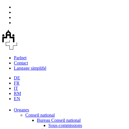
Parlnet
Contact
Langage simplifié
DE
FR
IT
RM
EN
Organes
Conseil national
Bureau Conseil national
Sous-commissions