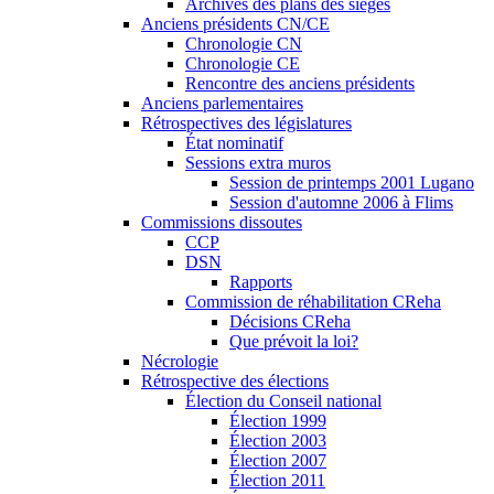
Archives des plans des sièges
Anciens présidents CN/CE
Chronologie CN
Chronologie CE
Rencontre des anciens présidents
Anciens parlementaires
Rétrospectives des législatures
État nominatif
Sessions extra muros
Session de printemps 2001 Lugano
Session d'automne 2006 à Flims
Commissions dissoutes
CCP
DSN
Rapports
Commission de réhabilitation CReha
Décisions CReha
Que prévoit la loi?
Nécrologie
Rétrospective des élections
Élection du Conseil national
Élection 1999
Élection 2003
Élection 2007
Élection 2011