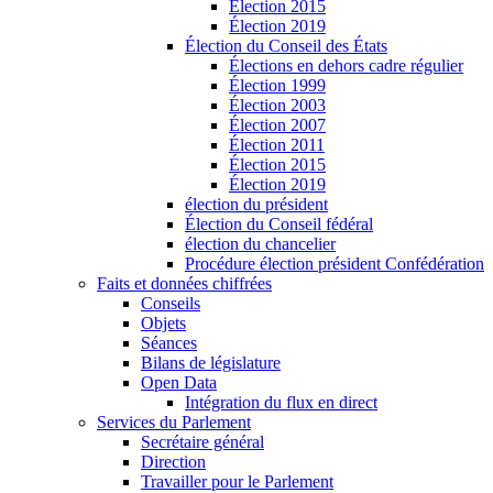
Élection 2015
Élection 2019
Élection du Conseil des États
Élections en dehors cadre régulier
Élection 1999
Élection 2003
Élection 2007
Élection 2011
Élection 2015
Élection 2019
élection du président
Élection du Conseil fédéral
élection du chancelier
Procédure élection président Confédération
Faits et données chiffrées
Conseils
Objets
Séances
Bilans de législature
Open Data
Intégration du flux en direct
Services du Parlement
Secrétaire général
Direction
Travailler pour le Parlement