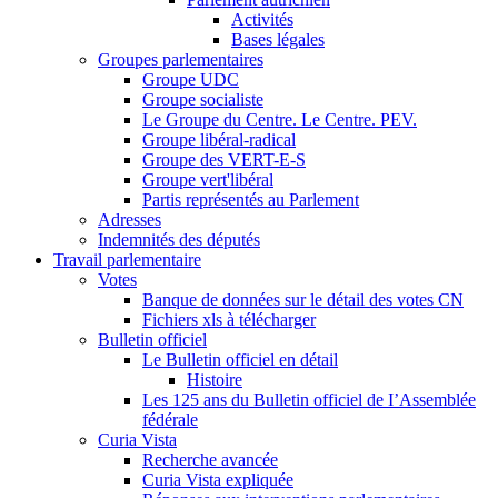
Activités
Bases légales
Groupes parlementaires
Groupe UDC
Groupe socialiste
Le Groupe du Centre. Le Centre. PEV.
Groupe libéral-radical
Groupe des VERT-E-S
Groupe vert'libéral
Partis représentés au Parlement
Adresses
Indemnités des députés
Travail parlementaire
Votes
Banque de données sur le détail des votes CN
Fichiers xls à télécharger
Bulletin officiel
Le Bulletin officiel en détail
Histoire
Les 125 ans du Bulletin officiel de I’Assemblée
fédérale
Curia Vista
Recherche avancée
Curia Vista expliquée