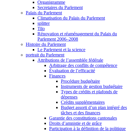
Organigramme
Secretaires du Parlement
Palais du Parlement
Climatisation du Palais du Parlement
splitter
Tilo
Rénovation et réaménagement du Palais du
Parlement 2006–2008
Histoire du Parlement
Le Parlement et la science
portrait du Parlement
Attributions de l’assemblée fédérale
Arbitrage des conflits de compétence
Évaluation de l’efficacité
Finances
Procédure budgétaire
Instruments de gestion budgétaire
Types de crédits et plafonds de
dépenses
Crédits supplémentaires
Budget assorti d’un plan intégré des
tâches et des finances
Garantie des constitutions cantonales
Droits d’amnistie et de grâce
Participation à la définition de la politique