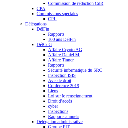
Commission de rédaction CdR
CPA
Commissions spéciales
CPL
Délégations
DélFin
Rapports
100 ans DélFin
DélCdG
Affaire Crypto AG
Affaire Daniel M.
Affaire Tinner
Rapports
Sécurité informatique du SRC
Inspection ISIS
Avis de droit
Conférence 2019
Liens
Loi sur le renseignement
Droit d’accès
cyber
Inspections
Rapports annuels
Délégation administrative
Groupe PIT