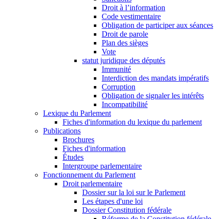
Droit à l’information
Code vestimentaire
Obligation de participer aux séances
Droit de parole
Plan des sièges
Vote
statut juridique des députés
Immunité
Interdiction des mandats impératifs
Corruption
Obligation de signaler les intérêts
Incompatibilité
Lexique du Parlement
Fiches d'information du lexique du parlement
Publications
Brochures
Fiches d'information
Études
Intergroupe parlementaire
Fonctionnement du Parlement
Droit parlementaire
Dossier sur la loi sur le Parlement
Les étapes d'une loi
Dossier Constitution fédérale
Réforme de la Constitution fédérale