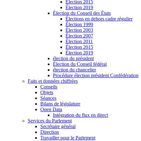
Élection 2015
Élection 2019
Élection du Conseil des États
Élections en dehors cadre régulier
Élection 1999
Élection 2003
Élection 2007
Élection 2011
Élection 2015
Élection 2019
élection du président
Élection du Conseil fédéral
élection du chancelier
Procédure élection président Confédération
Faits et données chiffrées
Conseils
Objets
Séances
Bilans de législature
Open Data
Intégration du flux en direct
Services du Parlement
Secrétaire général
Direction
Travailler pour le Parlement