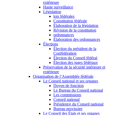
extérieure
Haute surveillance
Législation
lois fédérales
Constitution fédérale
Élaboration de la législation
Révision de la constitution
ordonnances
Élaboration des ordonnances
Élections
Élection du président de la
Confédération
Élection du Conseil fédéral
Élection des juges fédéraux
Préservation de la sécurité intérieure et
extérieure
Organisation de l’Assemblée fédérale
Le Conseil national et ses organes
Doyen de fonction
Le Bureau du Conseil national
Les commissions
Conseil national
Président/e du Conseil national
Bureau provisoire
Le Conseil des États et ses organes