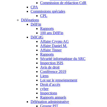
Commission de rédaction CdR
CPA
Commissions spéciales
CPL
Délégations
DélFin
Rapports
100 ans DélFin
DélCdG
Affaire Crypto AG
Affaire Daniel M.
Affaire Tinner
Rapports
Sécurité informatique du SRC
Inspection ISIS
Avis de droit
Conférence 2019
Liens
Loi sur le renseignement
Droit d’accès
cyber
Inspections
Rapports annuels
Délégation administrative
Groupe PIT