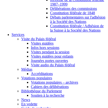
1987–1999
Délibérations des commissions
Constitution fédérale de 1848
Débats parlementaires sur l'adhésion
à la Société des Nations
Constitution fédérale / Adhésion de
la Suisse à la Société des Nations
Services
Visite du Palais fédéral
Visites guidées
Infos hors sessions
Visites pendant la session
Visites guidées pour enfants
Journées portes ouvertes
Visite audio du Palais fédéral
Médias
Accréditations
Votations populaires
Votations populaires – archives
Cahiers des délibérations
Bibliothèque du Parlement
Soutien à la recherche
News
En vedette