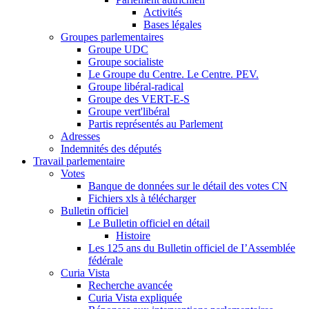
Activités
Bases légales
Groupes parlementaires
Groupe UDC
Groupe socialiste
Le Groupe du Centre. Le Centre. PEV.
Groupe libéral-radical
Groupe des VERT-E-S
Groupe vert'libéral
Partis représentés au Parlement
Adresses
Indemnités des députés
Travail parlementaire
Votes
Banque de données sur le détail des votes CN
Fichiers xls à télécharger
Bulletin officiel
Le Bulletin officiel en détail
Histoire
Les 125 ans du Bulletin officiel de I’Assemblée
fédérale
Curia Vista
Recherche avancée
Curia Vista expliquée