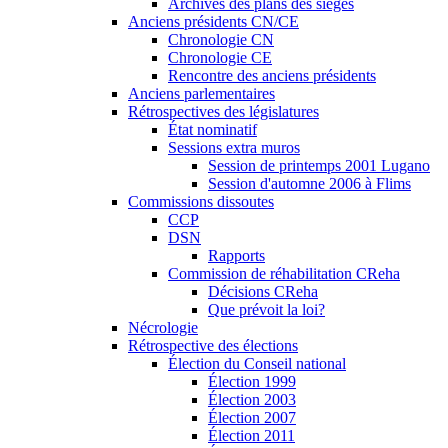
Archives des plans des sièges
Anciens présidents CN/CE
Chronologie CN
Chronologie CE
Rencontre des anciens présidents
Anciens parlementaires
Rétrospectives des législatures
État nominatif
Sessions extra muros
Session de printemps 2001 Lugano
Session d'automne 2006 à Flims
Commissions dissoutes
CCP
DSN
Rapports
Commission de réhabilitation CReha
Décisions CReha
Que prévoit la loi?
Nécrologie
Rétrospective des élections
Élection du Conseil national
Élection 1999
Élection 2003
Élection 2007
Élection 2011