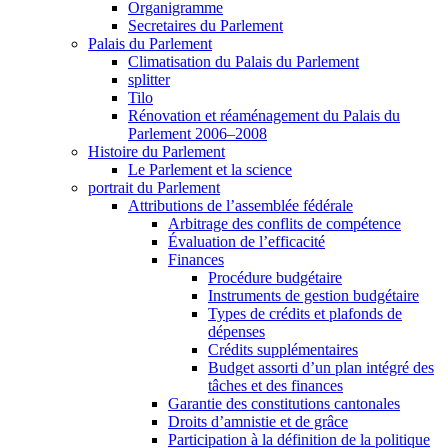
Organigramme
Secretaires du Parlement
Palais du Parlement
Climatisation du Palais du Parlement
splitter
Tilo
Rénovation et réaménagement du Palais du
Parlement 2006–2008
Histoire du Parlement
Le Parlement et la science
portrait du Parlement
Attributions de l’assemblée fédérale
Arbitrage des conflits de compétence
Évaluation de l’efficacité
Finances
Procédure budgétaire
Instruments de gestion budgétaire
Types de crédits et plafonds de
dépenses
Crédits supplémentaires
Budget assorti d’un plan intégré des
tâches et des finances
Garantie des constitutions cantonales
Droits d’amnistie et de grâce
Participation à la définition de la politique