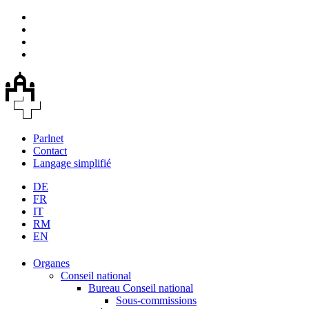
Parlnet
Contact
Langage simplifié
DE
FR
IT
RM
EN
Organes
Conseil national
Bureau Conseil national
Sous-commissions