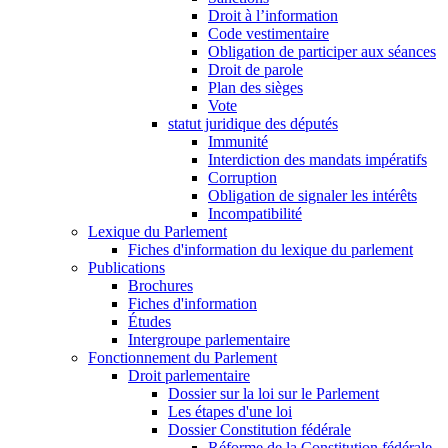
Droit à l’information
Code vestimentaire
Obligation de participer aux séances
Droit de parole
Plan des sièges
Vote
statut juridique des députés
Immunité
Interdiction des mandats impératifs
Corruption
Obligation de signaler les intérêts
Incompatibilité
Lexique du Parlement
Fiches d'information du lexique du parlement
Publications
Brochures
Fiches d'information
Études
Intergroupe parlementaire
Fonctionnement du Parlement
Droit parlementaire
Dossier sur la loi sur le Parlement
Les étapes d'une loi
Dossier Constitution fédérale
Réforme de la Constitution fédérale