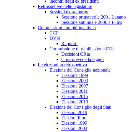
incontri degli ex presidenti
Retrospettive delle legislature
Sessioni extra muros
Sessione primaverile 2001 Lugano
Sessione autunnale 2006 a Flims
Commissioni non più in attività
CCP
DVN
Rapporti
Commissione di riabilitazione CRia
Decisioni CRia
Cosa prevede la legge?
Le elezioni in retrospettiva
Elezione del Consiglio nazionale
Elezione 1999
Elezione 2003
Elezione 2007
Elezione 2011
Elezione 2015
Elezione 2019
Elezione del Consiglio degli Stati
Elezioni 2019
Elezioni fuori
Elezioni 1999
Elezioni 2003