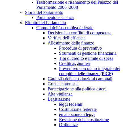
Trasformazione e risanamento del Palazzo del
Parlamento 2006–2008
Storia del Parlamento
Parlamento e scienza
Ritratto del Parlamento
Compiti dell’assemblea federale
Decisioni su conflitti di competenza
Verifica dell’efficacia
Allestimento delle finanze
Procedura di preventivo
Strumenti di gestione finanziaria
Tipi di credito e limite di spesa
Crediti aggiuntivi
Preventivo con piano integrato dei
compiti e delle finanze (PICF)
Garanzia delle costituzioni cantonali
Grazia e amnistia
Partecipazione alla politica estera
Alta vigilanza
Legislazione
leggi federali
Costituzione federale
emanazione di leggi
Revisione della costituzione
Ordinanze