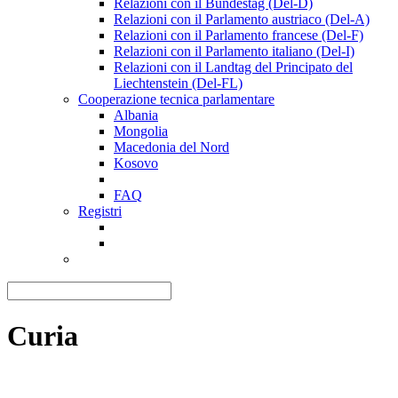
Relazioni con il Bundestag (Del-D)
Relazioni con il Parlamento austriaco (Del-A)
Relazioni con il Parlamento francese (Del-F)
Relazioni con il Parlamento italiano (Del-I)
Relazioni con il Landtag del Principato del
Liechtenstein (Del-FL)
Cooperazione tecnica parlamentare
Albania
Mongolia
Macedonia del Nord
Kosovo
FAQ
Registri
Curia