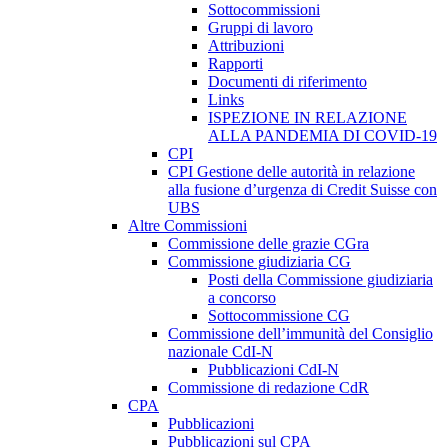
Sottocommissioni
Gruppi di lavoro
Attribuzioni
Rapporti
Documenti di riferimento
Links
ISPEZIONE IN RELAZIONE
ALLA PANDEMIA DI COVID-19
CPI
CPI Gestione delle autorità in relazione
alla fusione d’urgenza di Credit Suisse con
UBS
Altre Commissioni
Commissione delle grazie CGra
Commissione giudiziaria CG
Posti della Commissione giudiziaria
a concorso
Sottocommissione CG
Commissione dell’immunità del Consiglio
nazionale CdI-N
Pubblicazioni CdI-N
Commissione di redazione CdR
CPA
Pubblicazioni
Pubblicazioni sul CPA