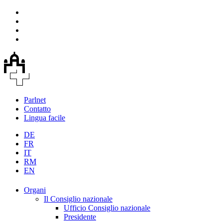
Parlnet
Contatto
Lingua facile
DE
FR
IT
RM
EN
Organi
Il Consiglio nazionale
Ufficio Consiglio nazionale
Presidente