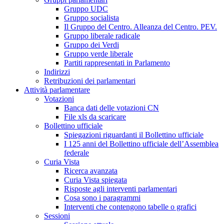
Gruppo UDC
Gruppo socialista
Il Gruppo del Centro. Alleanza del Centro. PEV.
Gruppo liberale radicale
Gruppo dei Verdi
Gruppo verde liberale
Partiti rappresentati in Parlamento
Indirizzi
Retribuzioni dei parlamentari
Attività parlamentare
Votazioni
Banca dati delle votazioni CN
File xls da scaricare
Bollettino ufficiale
Spiegazioni riguardanti il Bollettino ufficiale
I 125 anni del Bollettino ufficiale dell’Assemblea
federale
Curia Vista
Ricerca avanzata
Curia Vista spiegata
Risposte agli interventi parlamentari
Cosa sono i paragrammi
Interventi che contengono tabelle o grafici
Sessioni