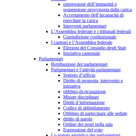
oppressione dell’immunità e
sospensione provvisoria dalla carica
Accertamento dell’incapacità di
esercitare la carica
Interventi parlamentari
L’Assemblea federale e i tribunali federali
Giurisdizione costituzionale
I cantoni e l’Assemblea federale
Elezioni del Consiglio degli Stati
Iniziativa cantonale
Parlamentari
Retribuzione dei parlamentari
Parlamentari e l’attività parlamentare
Segreto d’ufficio
Diritto di proposta, intervento e
iniziativa
obbligo-di-ricusazione
Misure disciplinari
Diritti d’informazione
Codice di abbigliamento
Obbligo di partecipare alle sedute
diritto di parola
Ordine dei posti nella sala
Espressione del voto
Lo statuto giuridico dei parlamentari