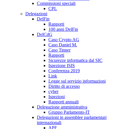
Commissioni speciali
CPL
Delegazioni
DelFin
Rapporti
100 anni DelFin
DelCdG
Caso Crypto AG
Caso Daniel M.
Caso Tinner
Rapporti
Sicurezze informatica dal SIC
Ispezione ISIS
Conferenza 2019
Link
Legge sul servizio informazioni
Diritto di accesso
cyber
Ispezioni
Rapporti annuali
Delegazione amministrativa
Gruppo Parlamento-IT
Delegazioni in assemblee parlamentari
internazionali
APF