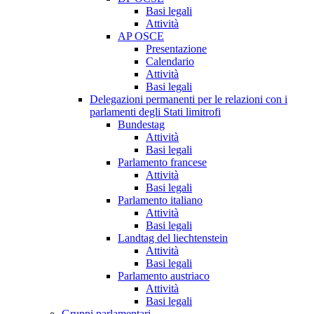
Basi legali
Attività
AP OSCE
Presentazione
Calendario
Attività
Basi legali
Delegazioni permanenti per le relazioni con i
parlamenti degli Stati limitrofi
Bundestag
Attività
Basi legali
Parlamento francese
Attività
Basi legali
Parlamento italiano
Attività
Basi legali
Landtag del liechtenstein
Attività
Basi legali
Parlamento austriaco
Attività
Basi legali
Gruppi parlamentari