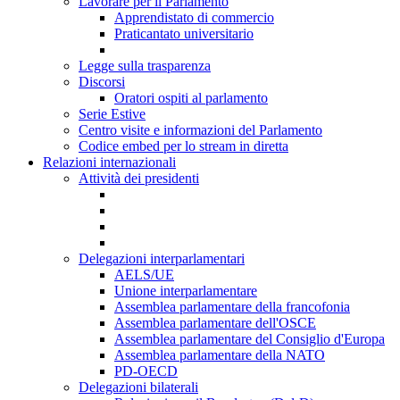
Lavorare per il Parlamento
Apprendistato di commercio
Praticantato universitario
Legge sulla trasparenza
Discorsi
Oratori ospiti al parlamento
Serie Estive
Centro visite e informazioni del Parlamento
Codice embed per lo stream in diretta
Relazioni internazionali
Attività dei presidenti
Delegazioni interparlamentari
AELS/UE
Unione interparlamentare
Assemblea parlamentare della francofonia
Assemblea parlamentare dell'OSCE
Assemblea parlamentare del Consiglio d'Europa
Assemblea parlamentare della NATO
PD-OECD
Delegazioni bilaterali