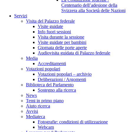
Centenario dell’adesione della
Svizzera alla Società delle Nazioni
Servizi
Visita del Palazzo federale
Visite guidate
Info fuori sessioni
Visita durante la sessione
Visite guidate per bambini
Giornata delle porte aperte
Audiovisita guidata di Palazzo federale
Media
Accreditamenti
Votazioni popolari
Votazioni popolari – archivio
Deliberazioni / Argomenti
Biblioteca del Parlamento
Sostegno alla ricerca
News
Temi in primo piano
Aiuto ricerca
Avvisi
Mediateca
Fotografie: condizioni di utilizzazione
Webcam