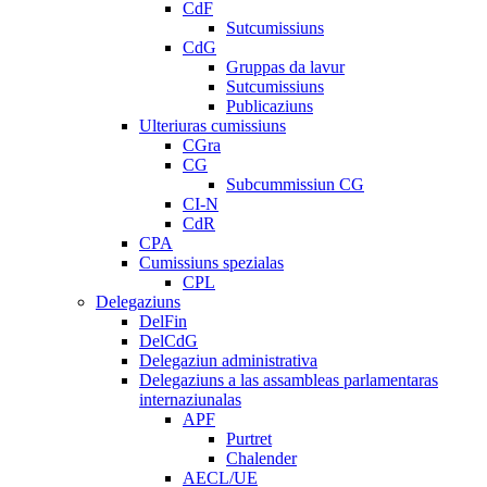
CdF
Sutcumissiuns
CdG
Gruppas da lavur
Sutcumissiuns
Publicaziuns
Ulteriuras cumissiuns
CGra
CG
Subcummissiun CG
CI-N
CdR
CPA
Cumissiuns spezialas
CPL
Delegaziuns
DelFin
DelCdG
Delegaziun administrativa
Delegaziuns a las assambleas parlamentaras
internaziunalas
APF
Purtret
Chalender
AECL/UE