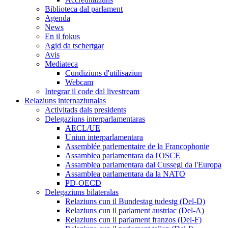
Biblioteca dal parlament
Agenda
News
En il fokus
Agid da tschertgar
Avis
Mediateca
Cundiziuns d'utilisaziun
Webcam
Integrar il code dal livestream
Relaziuns internaziunalas
Activitads dals presidents
Delegaziuns interparlamentaras
AECL/UE
Uniun interparlamentara
Assemblée parlementaire de la Francophonie
Assamblea parlamentara da l'OSCE
Assamblea parlamentara dal Cussegl da l'Europa
Assamblea parlamentara da la NATO
PD-OECD
Delegaziuns bilateralas
Relaziuns cun il Bundestag tudestg (Del-D)
Relaziuns cun il parlament austriac (Del-A)
Relaziuns cun il parlament franzos (Del-F)