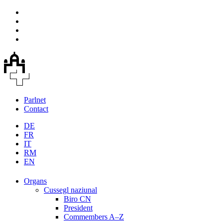
Parlnet
Contact
DE
FR
IT
RM
EN
Organs
Cussegl naziunal
Biro CN
President
Commembers A–Z