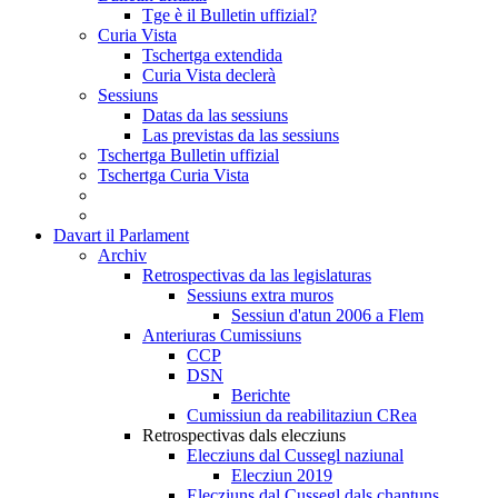
Tge è il Bulletin uffizial?
Curia Vista
Tschertga extendida
Curia Vista declerà
Sessiuns
Datas da las sessiuns
Las previstas da las sessiuns
Tschertga Bulletin uffizial
Tschertga Curia Vista
Davart il Parlament
Archiv
Retrospectivas da las legislaturas
Sessiuns extra muros
Sessiun d'atun 2006 a Flem
Anteriuras Cumissiuns
CCP
DSN
Berichte
Cumissiun da reabilitaziun CRea
Retrospectivas dals elecziuns
Elecziuns dal Cussegl naziunal
Elecziun 2019
Elecziuns dal Cussegl dals chantuns