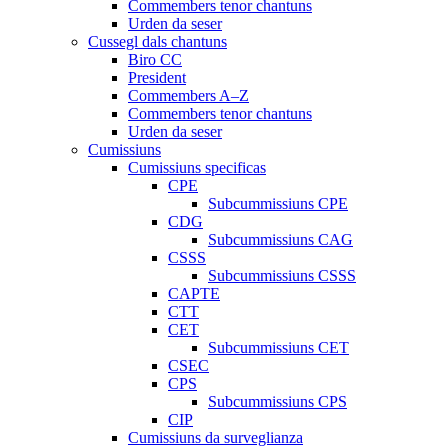
Commembers tenor chantuns
Urden da seser
Cussegl dals chantuns
Biro CC
President
Commembers A–Z
Commembers tenor chantuns
Urden da seser
Cumissiuns
Cumissiuns specificas
CPE
Subcummissiuns CPE
CDG
Subcummissiuns CAG
CSSS
Subcummissiuns CSSS
CAPTE
CTT
CET
Subcummissiuns CET
CSEC
CPS
Subcummissiuns CPS
CIP
Cumissiuns da surveglianza