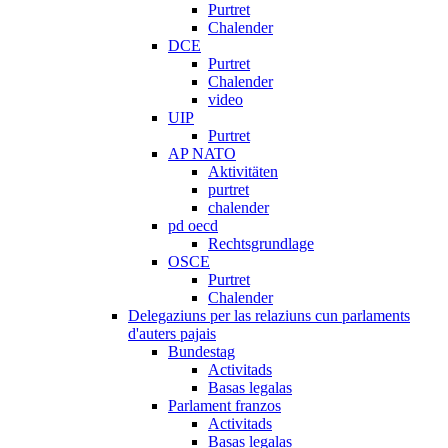
Purtret
Chalender
DCE
Purtret
Chalender
video
UIP
Purtret
AP NATO
Aktivitäten
purtret
chalender
pd oecd
Rechtsgrundlage
OSCE
Purtret
Chalender
Delegaziuns per las relaziuns cun parlaments
d'auters pajais
Bundestag
Activitads
Basas legalas
Parlament franzos
Activitads
Basas legalas