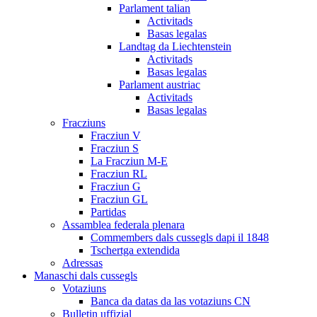
Parlament talian
Activitads
Basas legalas
Landtag da Liechtenstein
Activitads
Basas legalas
Parlament austriac
Activitads
Basas legalas
Fracziuns
Fracziun V
Fracziun S
La Fracziun M-E
Fracziun RL
Fracziun G
Fracziun GL
Partidas
Assamblea federala plenara
Commembers dals cussegls dapi il 1848
Tschertga extendida
Adressas
Manaschi dals cussegls
Votaziuns
Banca da datas da las votaziuns CN
Bulletin uffizial