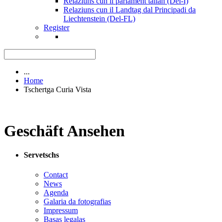
Relaziuns cun il parlament talian (Del-I)
Relaziuns cun il Landtag dal Principadi da
Liechtenstein (Del-FL)
Register
...
Home
Tschertga Curia Vista
Geschäft Ansehen
Servetschs
Contact
News
Agenda
Galaria da fotografias
Impressum
Basas legalas