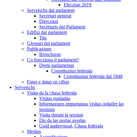
Elecziun 2019
Servetschs dal parlament
Secretari general
Direcziun
Secretaris dal Parlament
Edifizi dal parlament
Tilo
Glossari dal parlament
Publicaziuns
Broschuras
Co funcziuna il parlament?
Dretg parlamentar
Constituziun federala
Constituziun federala dal 1848
Fatgs e datas en cifras
Servetschs
Visita da la chasa federala
Visitas guidadas
Infurmaziuns impurtantas visitas ordaifer las
sessiuns
Visita durant la sessiun
Dis da las portas avertas
Guid audiovisual, Chasa federala
Medias
Accreditaziuns