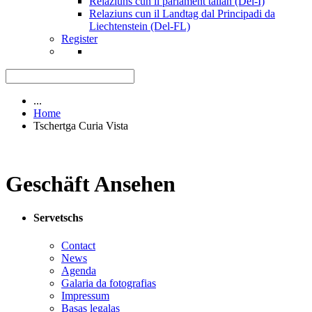
Relaziuns cun il parlament talian (Del-I)
Relaziuns cun il Landtag dal Principadi da
Liechtenstein (Del-FL)
Register
...
Home
Tschertga Curia Vista
Geschäft Ansehen
Servetschs
Contact
News
Agenda
Galaria da fotografias
Impressum
Basas legalas