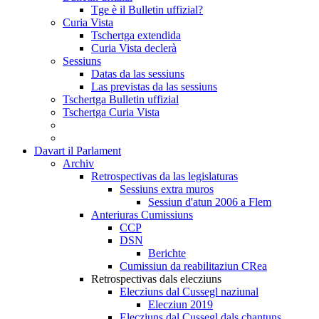
Tge è il Bulletin uffizial?
Curia Vista
Tschertga extendida
Curia Vista declerà
Sessiuns
Datas da las sessiuns
Las previstas da las sessiuns
Tschertga Bulletin uffizial
Tschertga Curia Vista
Davart il Parlament
Archiv
Retrospectivas da las legislaturas
Sessiuns extra muros
Sessiun d'atun 2006 a Flem
Anteriuras Cumissiuns
CCP
DSN
Berichte
Cumissiun da reabilitaziun CRea
Retrospectivas dals elecziuns
Elecziuns dal Cussegl naziunal
Elecziun 2019
Elecziuns dal Cussegl dals chantuns