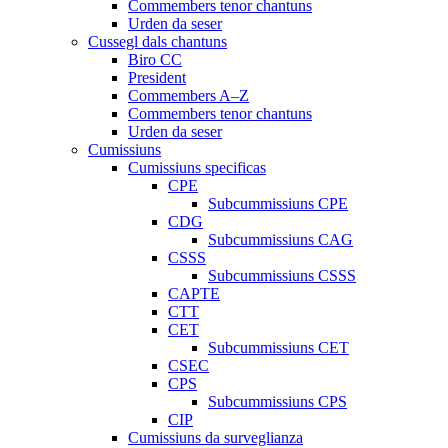
Commembers tenor chantuns
Urden da seser
Cussegl dals chantuns
Biro CC
President
Commembers A–Z
Commembers tenor chantuns
Urden da seser
Cumissiuns
Cumissiuns specificas
CPE
Subcummissiuns CPE
CDG
Subcummissiuns CAG
CSSS
Subcummissiuns CSSS
CAPTE
CTT
CET
Subcummissiuns CET
CSEC
CPS
Subcummissiuns CPS
CIP
Cumissiuns da surveglianza