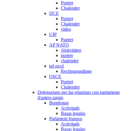
Purtret
Chalender
DCE
Purtret
Chalender
video
UIP
Purtret
AP NATO
Aktivitäten
purtret
chalender
pd oecd
Rechtsgrundlage
OSCE
Purtret
Chalender
Delegaziuns per las relaziuns cun parlaments
d'auters pajais
Bundestag
Activitads
Basas legalas
Parlament franzos
Activitads
Basas legalas