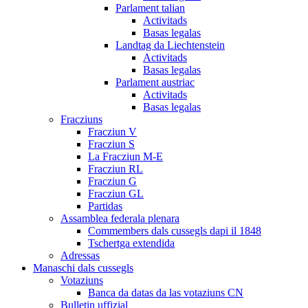
Parlament talian
Activitads
Basas legalas
Landtag da Liechtenstein
Activitads
Basas legalas
Parlament austriac
Activitads
Basas legalas
Fracziuns
Fracziun V
Fracziun S
La Fracziun M-E
Fracziun RL
Fracziun G
Fracziun GL
Partidas
Assamblea federala plenara
Commembers dals cussegls dapi il 1848
Tschertga extendida
Adressas
Manaschi dals cussegls
Votaziuns
Banca da datas da las votaziuns CN
Bulletin uffizial