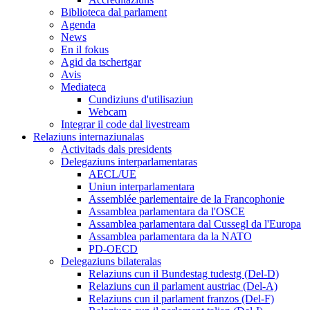
Biblioteca dal parlament
Agenda
News
En il fokus
Agid da tschertgar
Avis
Mediateca
Cundiziuns d'utilisaziun
Webcam
Integrar il code dal livestream
Relaziuns internaziunalas
Activitads dals presidents
Delegaziuns interparlamentaras
AECL/UE
Uniun interparlamentara
Assemblée parlementaire de la Francophonie
Assamblea parlamentara da l'OSCE
Assamblea parlamentara dal Cussegl da l'Europa
Assamblea parlamentara da la NATO
PD-OECD
Delegaziuns bilateralas
Relaziuns cun il Bundestag tudestg (Del-D)
Relaziuns cun il parlament austriac (Del-A)
Relaziuns cun il parlament franzos (Del-F)