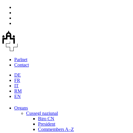
Parlnet
Contact
DE
FR
IT
RM
EN
Organs
Cussegl naziunal
Biro CN
President
Commembers A–Z