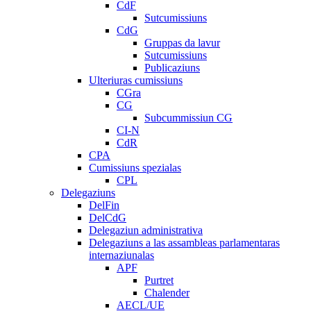
CdF
Sutcumissiuns
CdG
Gruppas da lavur
Sutcumissiuns
Publicaziuns
Ulteriuras cumissiuns
CGra
CG
Subcummissiun CG
CI-N
CdR
CPA
Cumissiuns spezialas
CPL
Delegaziuns
DelFin
DelCdG
Delegaziun administrativa
Delegaziuns a las assambleas parlamentaras
internaziunalas
APF
Purtret
Chalender
AECL/UE