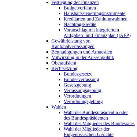
Festlegung der Finanzen
Budgetverfahren
Haushaltssteuerungsinstrumente
Kreditarten und Zahlungsrahmen
Nachtragskredite
Voranschlag mit integriertem
Aufgaben- und Finanzplan (IAFP)
Gewährleistung von
Kantonalverfassungen
Begnadigungen und Amnestien
Mitwirkung in der Aussenpolitik
Oberaufsicht
Rechtsetzung
Bundesgesetze
Bundesverfassung
Gesetzgebung
Verfassungsgebung
Verordnungen
Verordnungsgebung
Wahlen
Wahl der Bundespräsidentin oder
des Bundespräsidenten
Wahl der Mitglieder des Bundesrates
Wahl der Mitglieder der
Eidgenössischen Gerichte