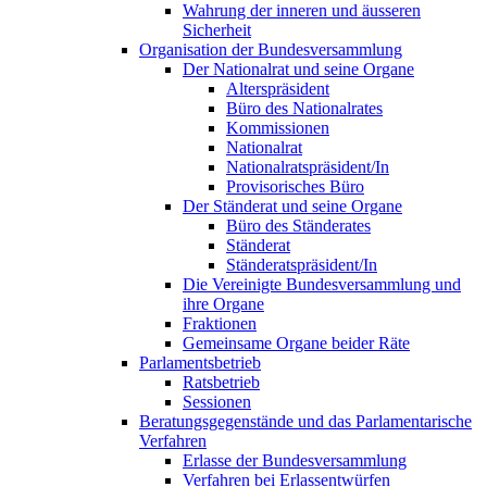
Wahrung der inneren und äusseren
Sicherheit
Organisation der Bundesversammlung
Der Nationalrat und seine Organe
Alterspräsident
Büro des Nationalrates
Kommissionen
Nationalrat
Nationalratspräsident/In
Provisorisches Büro
Der Ständerat und seine Organe
Büro des Ständerates
Ständerat
Ständeratspräsident/In
Die Vereinigte Bundesversammlung und
ihre Organe
Fraktionen
Gemeinsame Organe beider Räte
Parlamentsbetrieb
Ratsbetrieb
Sessionen
Beratungsgegenstände und das Parlamentarische
Verfahren
Erlasse der Bundesversammlung
Verfahren bei Erlassentwürfen