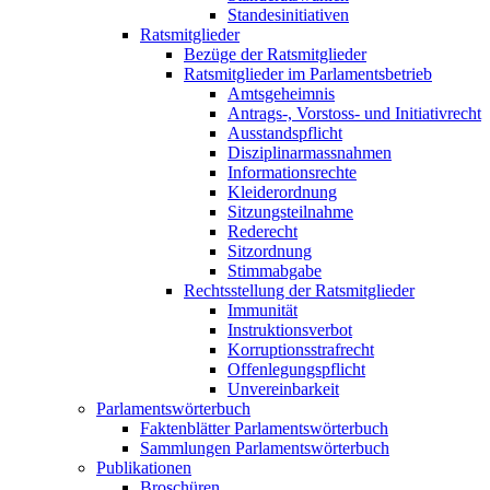
Standesinitiativen
Ratsmitglieder
Bezüge der Ratsmitglieder
Ratsmitglieder im Parlamentsbetrieb
Amtsgeheimnis
Antrags-, Vorstoss- und Initiativrecht
Ausstandspflicht
Disziplinarmassnahmen
Informationsrechte
Kleiderordnung
Sitzungsteilnahme
Rederecht
Sitzordnung
Stimmabgabe
Rechtsstellung der Ratsmitglieder
Immunität
Instruktionsverbot
Korruptionsstrafrecht
Offenlegungspflicht
Unvereinbarkeit
Parlamentswörterbuch
Faktenblätter Parlamentswörterbuch
Sammlungen Parlamentswörterbuch
Publikationen
Broschüren