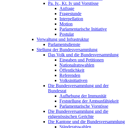
Pa. Iv., Kt. Iv und Vorstösse
Anfrage
Fragestunde
Interpellation
Motion
Parlamentarische Initiative
Postulat
Verwaltung und Infrastruktur
Parlamentsdienste
Stellung der Bundesversammlung
Das Volk und die Bundesversammlung
Eingaben und Petitionen
Nationalratswahlen
Öffentlichkeit
Referenden
Volksinitiativen
Die Bundesversammlung und der
Bundesrat
Aufhebung der Immunität
Feststellung der Amtsunfähigkeit
Parlamentarische Vorstösse
Die Bundesversammlung und die
eidgenössischen Gerichte
Die Kantone und die Bundesversammlung
Ständeratswahlen