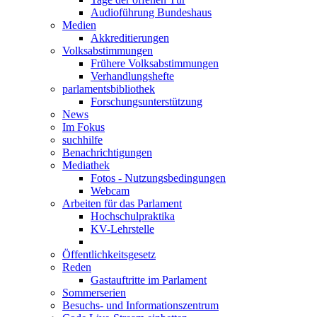
Audioführung Bundeshaus
Medien
Akkreditierungen
Volksabstimmungen
Frühere Volksabstimmungen
Verhandlungshefte
parlamentsbibliothek
Forschungsunterstützung
News
Im Fokus
suchhilfe
Benachrichtigungen
Mediathek
Fotos - Nutzungsbedingungen
Webcam
Arbeiten für das Parlament
Hochschulpraktika
KV-Lehrstelle
Öffentlichkeitsgesetz
Reden
Gastauftritte im Parlament
Sommerserien
Besuchs- und Informationszentrum