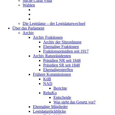
Suche Curia Vista
Wahlen
Die Legislatur – der Legislaturwechsel
Über das Parlament
Archiv
Archiv Fraktionen
Archiv der Sitzordnung
Ehemalige Fraktionen
Fraktionspräsidien seit 1917
Archiv Ratspräsidenten
Präsidien NR seit 1848
Präsidien SR seit 1848
Ehemaligentreffen
Frühere Kommissionen
KöB
NAD
Berichte
RehaKo
Entscheide
Was sieht das Gesetz vor?
Ehemalige Mitglieder
Legislaturrückblicke