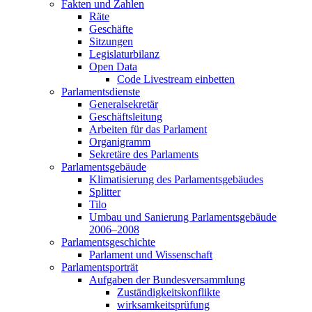
Fakten und Zahlen
Räte
Geschäfte
Sitzungen
Legislaturbilanz
Open Data
Code Livestream einbetten
Parlamentsdienste
Generalsekretär
Geschäftsleitung
Arbeiten für das Parlament
Organigramm
Sekretäre des Parlaments
Parlamentsgebäude
Klimatisierung des Parlamentsgebäudes
Splitter
Tilo
Umbau und Sanierung Parlamentsgebäude
2006–2008
Parlamentsgeschichte
Parlament und Wissenschaft
Parlamentsporträt
Aufgaben der Bundesversammlung
Zuständigkeitskonflikte
wirksamkeitsprüfung