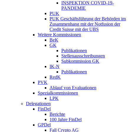
INSPEKTION COVID-19-
PANDEMIE
PUK
PUK Geschäftsführung der Behörden im
Zusammenhang mit der Notfusion der
Credit Suisse mit der UBS
Weitere Kommissionen
BeK
GK
Publikationen
Stellenausschreibungen
Subkommission GK
IK-N
Publikationen
RedK
PVK
Ablauf von Evaluationen
Spezialkommissionen
LPK
Delegationen
FinDel
Berichte
100 Jahre FinDel
GPDel
Fall Crypto AG