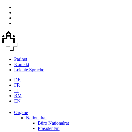
Parlnet
Kontakt
Leichte Sprache
DE
FR
IT
RM
EN
Organe
Nationalrat
Büro Nationalrat
Präsident/in