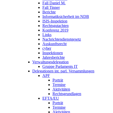
Fall Daniel M.
Fall Tinner
Berichte
Informatiksicherheit ­im NDB
ISIS-Inspektion
Rechtsgutachten
Konferenz 2019
Links
Nachrichtendienstgesetz
Auskunftsrecht
cyber
Inspektionen
Jahresberichte
Verwaltungsdelegation
Gruppe Parlaments IT
Delegationen int. parl. Versammlungen
APF
Porträt
Termine
Aktivitäten
Rechtsgrundlagen
EFTA/EU
Porträt
Termine
Aktivitäten