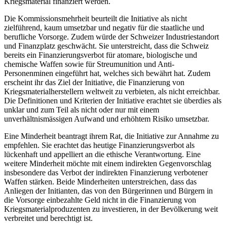
Kriegsmaterial finanziert werden.
Die Kommissionsmehrheit beurteilt die Initiative als nicht
zielführend, kaum umsetzbar und negativ für die staatliche und
berufliche Vorsorge. Zudem würde der Schweizer Industriestandort
und Finanzplatz geschwächt. Sie unterstreicht, dass die Schweiz
bereits ein Finanzierungsverbot für atomare, biologische und
chemische Waffen sowie für Streumunition und Anti-
Personenminen eingeführt hat, welches sich bewährt hat. Zudem
erscheint ihr das Ziel der Initiative, die Finanzierung von
Kriegsmaterialherstellern weltweit zu verbieten, als nicht erreichbar.
Die Definitionen und Kriterien der Initiative erachtet sie überdies als
unklar und zum Teil als nicht oder nur mit einem
unverhältnismässigen Aufwand und erhöhtem Risiko umsetzbar.
Eine Minderheit beantragt ihrem Rat, die Initiative zur Annahme zu
empfehlen. Sie erachtet das heutige Finanzierungsverbot als
lückenhaft und appelliert an die ethische Verantwortung. Eine
weitere Minderheit möchte mit einem indirekten Gegenvorschlag
insbesondere das Verbot der indirekten Finanzierung verbotener
Waffen stärken. Beide Minderheiten unterstreichen, dass das
Anliegen der Initianten, das von den Bürgerinnen und Bürgern in
die Vorsorge einbezahlte Geld nicht in die Finanzierung von
Kriegsmaterialproduzenten zu investieren, in der Bevölkerung weit
verbreitet und berechtigt ist.