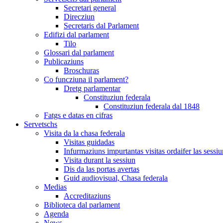
Secretari general
Direcziun
Secretaris dal Parlament
Edifizi dal parlament
Tilo
Glossari dal parlament
Publicaziuns
Broschuras
Co funcziuna il parlament?
Dretg parlamentar
Constituziun federala
Constituziun federala dal 1848
Fatgs e datas en cifras
Servetschs
Visita da la chasa federala
Visitas guidadas
Infurmaziuns impurtantas visitas ordaifer las sessiu
Visita durant la sessiun
Dis da las portas avertas
Guid audiovisual, Chasa federala
Medias
Accreditaziuns
Biblioteca dal parlament
Agenda
News