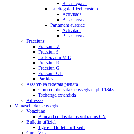
Basas legalas
Landtag da Liechtenstein
Activitads
Basas legalas
Parlament austriac
Activitads
Basas legalas
Fracziuns
Fracziun V
Fracziun S
La Fracziun M-E
Fracziun RL
Fracziun G
Fracziun GL
Partidas
Assamblea federala plenara
Commembers dals cussegls dapi il 1848
Tschertga extendida
Adressas
Manaschi dals cussegls
Votaziuns
Banca da datas da las votaziuns CN
Bulletin uffizial
Tge è il Bulletin uffizial?
Curia Vista