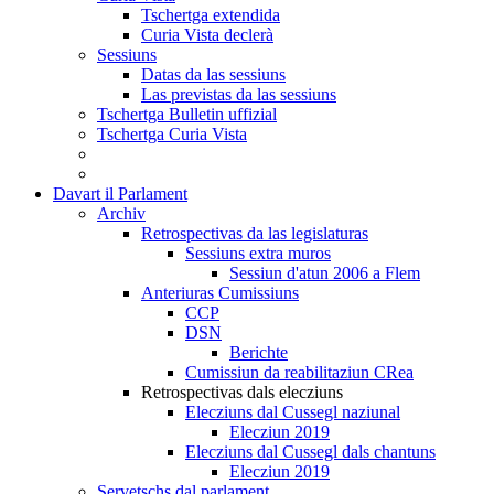
Tschertga extendida
Curia Vista declerà
Sessiuns
Datas da las sessiuns
Las previstas da las sessiuns
Tschertga Bulletin uffizial
Tschertga Curia Vista
Davart il Parlament
Archiv
Retrospectivas da las legislaturas
Sessiuns extra muros
Sessiun d'atun 2006 a Flem
Anteriuras Cumissiuns
CCP
DSN
Berichte
Cumissiun da reabilitaziun CRea
Retrospectivas dals elecziuns
Elecziuns dal Cussegl naziunal
Elecziun 2019
Elecziuns dal Cussegl dals chantuns
Elecziun 2019
Servetschs dal parlament