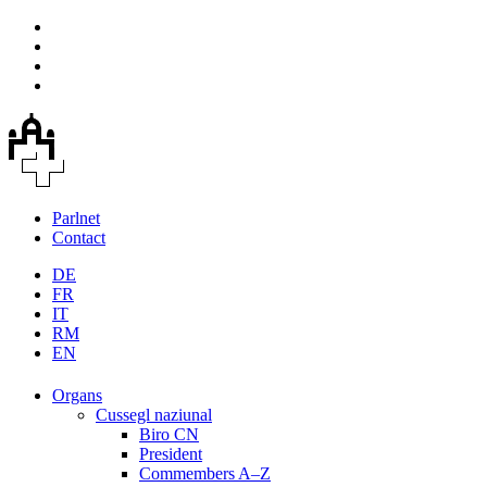
Parlnet
Contact
DE
FR
IT
RM
EN
Organs
Cussegl naziunal
Biro CN
President
Commembers A–Z