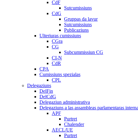
CdF
Sutcumissiuns
CdG
Gruppas da lavur
Sutcumissiuns
Publicaziuns
Ulteriuras cumissiuns
CGra
CG
Subcummissiun CG
CI-N
CdR
CPA
Cumissiuns spezialas
CPL
Delegaziuns
DelFin
DelCdG
Delegaziun administrativa
Delegaziuns a las assambleas parlamentaras intern
APF
Purtret
Chalender
AECL/UE
Purtret