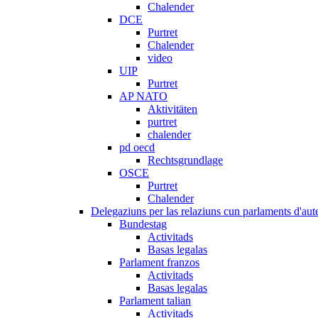
Chalender
DCE
Purtret
Chalender
video
UIP
Purtret
AP NATO
Aktivitäten
purtret
chalender
pd oecd
Rechtsgrundlage
OSCE
Purtret
Chalender
Delegaziuns per las relaziuns cun parlaments d'aute
Bundestag
Activitads
Basas legalas
Parlament franzos
Activitads
Basas legalas
Parlament talian
Activitads