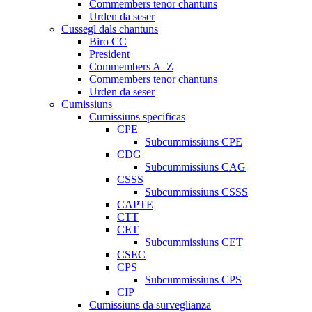
Commembers tenor chantuns
Urden da seser
Cussegl dals chantuns
Biro CC
President
Commembers A–Z
Commembers tenor chantuns
Urden da seser
Cumissiuns
Cumissiuns specificas
CPE
Subcummissiuns CPE
CDG
Subcummissiuns CAG
CSSS
Subcummissiuns CSSS
CAPTE
CTT
CET
Subcummissiuns CET
CSEC
CPS
Subcummissiuns CPS
CIP
Cumissiuns da surveglianza