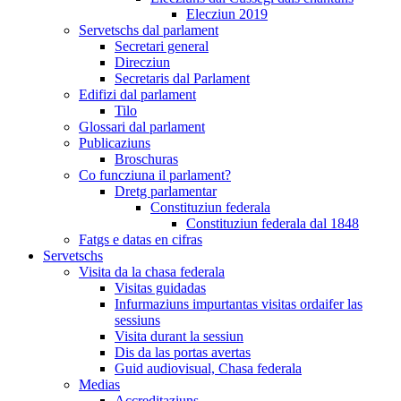
Elecziun 2019
Servetschs dal parlament
Secretari general
Direcziun
Secretaris dal Parlament
Edifizi dal parlament
Tilo
Glossari dal parlament
Publicaziuns
Broschuras
Co funcziuna il parlament?
Dretg parlamentar
Constituziun federala
Constituziun federala dal 1848
Fatgs e datas en cifras
Servetschs
Visita da la chasa federala
Visitas guidadas
Infurmaziuns impurtantas visitas ordaifer las
sessiuns
Visita durant la sessiun
Dis da las portas avertas
Guid audiovisual, Chasa federala
Medias
Accreditaziuns