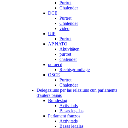
Purtret
Chalender
DCE
Purtret
Chalender
video
UIP
Purtret
AP NATO
Aktivitäten
purtret
chalender
pd oecd
Rechtsgrundlage
OSCE
Purtret
Chalender
Delegaziuns per las relaziuns cun parlaments
d'auters pajais
Bundestag
Activitads
Basas legalas
Parlament franzos
Activitads
Basas legalas