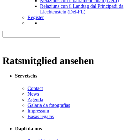
Relaziuns cun il parlament talian (Del-I)
Relaziuns cun il Landtag dal Principadi da
Liechtenstein (Del-FL)
Register
Ratsmitglied ansehen
Servetschs
Contact
News
Agenda
Galaria da fotografias
Impressum
Basas legalas
Dapli da nus