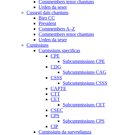
Commembers tenor chantuns
Urden da seser
Cussegl dals chantuns
Biro CC
President
Commembers A–Z
Commembers tenor chantuns
Urden da seser
Cumissiuns
Cumissiuns specificas
CPE
Subcummissiuns CPE
CDG
Subcummissiuns CAG
CSSS
Subcummissiuns CSSS
CAPTE
CTT
CET
Subcummissiuns CET
CSEC
CPS
Subcummissiuns CPS
CIP
Cumissiuns da surveglianza