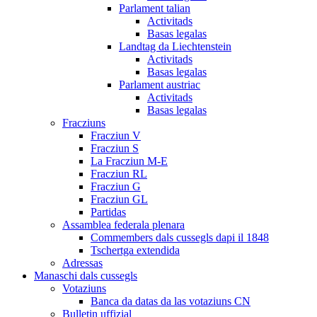
Parlament talian
Activitads
Basas legalas
Landtag da Liechtenstein
Activitads
Basas legalas
Parlament austriac
Activitads
Basas legalas
Fracziuns
Fracziun V
Fracziun S
La Fracziun M-E
Fracziun RL
Fracziun G
Fracziun GL
Partidas
Assamblea federala plenara
Commembers dals cussegls dapi il 1848
Tschertga extendida
Adressas
Manaschi dals cussegls
Votaziuns
Banca da datas da las votaziuns CN
Bulletin uffizial