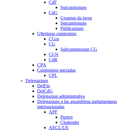
CdF
Sutcumissiuns
CdG
Gruppas da lavur
Sutcumissiuns
Publicaziuns
Ulteriuras cumissiuns
CGra
CG
Subcummissiun CG
CI-N
CdR
CPA
Cumissiuns spezialas
CPL
Delegaziuns
DelFin
DelCdG
Delegaziun administrativa
Delegaziuns a las assambleas parlamentaras
internaziunalas
APF
Purtret
Chalender
AECL/UE