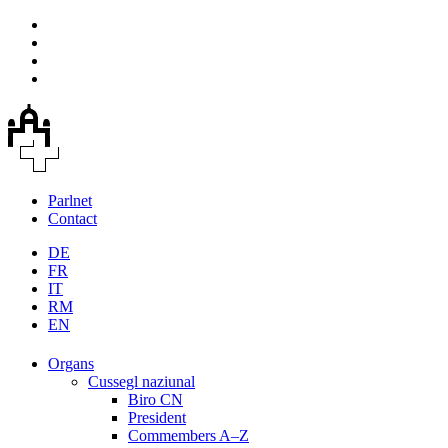
Parlnet
Contact
DE
FR
IT
RM
EN
Organs
Cussegl naziunal
Biro CN
President
Commembers A–Z