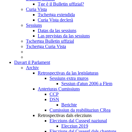
Tge è il Bulletin uffizial?
Curia Vista
Tschertga extendida
Curia Vista declerà
Sessiuns
Datas da las sessiuns
Las previstas da las sessiuns
Tschertga Bulletin uffizial
Tschertga Curia Vista
Davart il Parlament
Archiv
Retrospectivas da las legislaturas
Sessiuns extra muros
Sessiun d'atun 2006 a Flem
Anteriuras Cumissiuns
CCP
DSN
Berichte
Cumissiun da reabilitaziun CRea
Retrospectivas dals elecziuns
Elecziuns dal Cussegl naziunal
Elecziun 2019
Elecziuns dal Cussegl dals chantuns