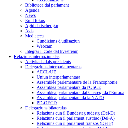
Biblioteca dal parlament
Agenda
News
En il fokus
Agid da tschertgar
Avis
Mediateca
Cundiziuns d'utilisaziun
Webcam
Integrar il code dal livestream
Relaziuns internaziunalas
Activitads dals presidents
Delegaziuns interparlamentaras
AECL/UE
Uniun interparlamentara
Assemblée parlementaire de la Francophonie
Assamblea parlamentara da l'OSCE
Assamblea parlamentara dal Cussegl da l'Europa
Assamblea parlamentara da la NATO
PD-OECD
Delegaziuns bilateralas
Relaziuns cun il Bundestag tudestg (Del-D)
Relaziuns cun il parlament austriac (Del-A)
Relaziuns cun il parlament franzos (Del-F)