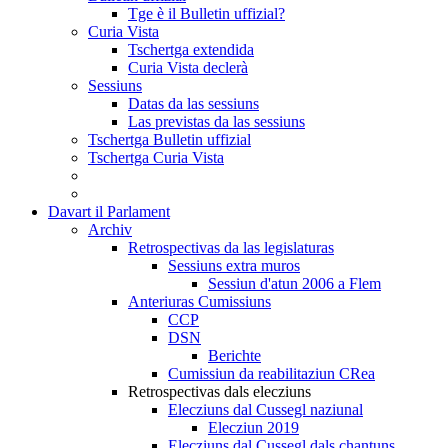
Tge è il Bulletin uffizial?
Curia Vista
Tschertga extendida
Curia Vista declerà
Sessiuns
Datas da las sessiuns
Las previstas da las sessiuns
Tschertga Bulletin uffizial
Tschertga Curia Vista
Davart il Parlament
Archiv
Retrospectivas da las legislaturas
Sessiuns extra muros
Sessiun d'atun 2006 a Flem
Anteriuras Cumissiuns
CCP
DSN
Berichte
Cumissiun da reabilitaziun CRea
Retrospectivas dals elecziuns
Elecziuns dal Cussegl naziunal
Elecziun 2019
Elecziuns dal Cussegl dals chantuns