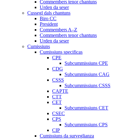
Commembers tenor chantuns
Urden da seser
Cussegl dals chantuns
Biro CC
President
Commembers A–Z
Commembers tenor chantuns
Urden da seser
Cumissiuns
Cumissiuns specificas
CPE
Subcummissiuns CPE
CDG
Subcummissiuns CAG
CSSS
Subcummissiuns CSSS
CAPTE
CTT
CET
Subcummissiuns CET
CSEC
CPS
Subcummissiuns CPS
CIP
Cumissiuns da surveglianza