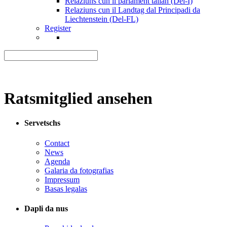
Relaziuns cun il parlament talian (Del-I)
Relaziuns cun il Landtag dal Principadi da
Liechtenstein (Del-FL)
Register
Ratsmitglied ansehen
Servetschs
Contact
News
Agenda
Galaria da fotografias
Impressum
Basas legalas
Dapli da nus