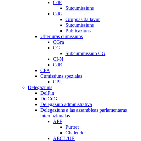
CdF
Sutcumissiuns
CdG
Gruppas da lavur
Sutcumissiuns
Publicaziuns
Ulteriuras cumissiuns
CGra
CG
Subcummissiun CG
CI-N
CdR
CPA
Cumissiuns spezialas
CPL
Delegaziuns
DelFin
DelCdG
Delegaziun administrativa
Delegaziuns a las assambleas parlamentaras
internaziunalas
APF
Purtret
Chalender
AECL/UE