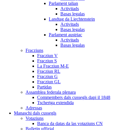
Parlament talian
Activitads
Basas legalas
Landtag da Liechtenstein
Activitads
Basas legalas
Parlament austriac
Activitads
Basas legalas
Fracziuns
Fracziun V
Fracziun S
La Fracziun M-E
Fracziun RL
Fracziun G
Fracziun GL
Partidas
Assamblea federala plenara
Commembers dals cussegls dapi il 1848
Tschertga extendida
Adressas
Manaschi dals cussegls
Votaziuns
Banca da datas da las votaziuns CN
Bulletin uffizial