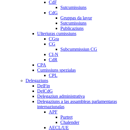
CdF
Sutcumissiuns
CdG
Gruppas da lavur
Sutcumissiuns
Publicaziuns
Ulteriuras cumissiuns
CGra
CG
Subcummissiun CG
CI-N
CdR
CPA
Cumissiuns spezialas
CPL
Delegaziuns
DelFin
DelCdG
Delegaziun administrativa
Delegaziuns a las assambleas parlamentaras
internaziunalas
APF
Purtret
Chalender
AECL/UE