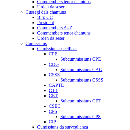
Commembers tenor chantuns
Urden da seser
Cussegl dals chantuns
Biro CC
President
Commembers A–Z
Commembers tenor chantuns
Urden da seser
Cumissiuns
Cumissiuns specificas
CPE
Subcummissiuns CPE
CDG
Subcummissiuns CAG
CSSS
Subcummissiuns CSSS
CAPTE
CTT
CET
Subcummissiuns CET
CSEC
CPS
Subcummissiuns CPS
CIP
Cumissiuns da surveglianza