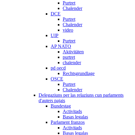
Purtret
Chalender
DCE
Purtret
Chalender
video
UIP
Purtret
AP NATO
Aktivitäten
purtret
chalender
pd oecd
Rechtsgrundlage
OSCE
Purtret
Chalender
Delegaziuns per las relaziuns cun parlaments
d'auters pajais
Bundestag
Activitads
Basas legalas
Parlament franzos
Activitads
Basas legalas