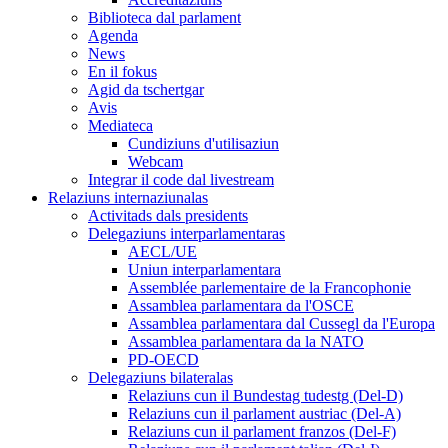
Biblioteca dal parlament
Agenda
News
En il fokus
Agid da tschertgar
Avis
Mediateca
Cundiziuns d'utilisaziun
Webcam
Integrar il code dal livestream
Relaziuns internaziunalas
Activitads dals presidents
Delegaziuns interparlamentaras
AECL/UE
Uniun interparlamentara
Assemblée parlementaire de la Francophonie
Assamblea parlamentara da l'OSCE
Assamblea parlamentara dal Cussegl da l'Europa
Assamblea parlamentara da la NATO
PD-OECD
Delegaziuns bilateralas
Relaziuns cun il Bundestag tudestg (Del-D)
Relaziuns cun il parlament austriac (Del-A)
Relaziuns cun il parlament franzos (Del-F)