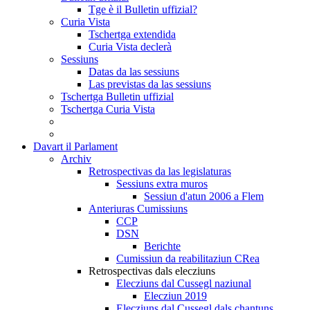
Tge è il Bulletin uffizial?
Curia Vista
Tschertga extendida
Curia Vista declerà
Sessiuns
Datas da las sessiuns
Las previstas da las sessiuns
Tschertga Bulletin uffizial
Tschertga Curia Vista
Davart il Parlament
Archiv
Retrospectivas da las legislaturas
Sessiuns extra muros
Sessiun d'atun 2006 a Flem
Anteriuras Cumissiuns
CCP
DSN
Berichte
Cumissiun da reabilitaziun CRea
Retrospectivas dals elecziuns
Elecziuns dal Cussegl naziunal
Elecziun 2019
Elecziuns dal Cussegl dals chantuns