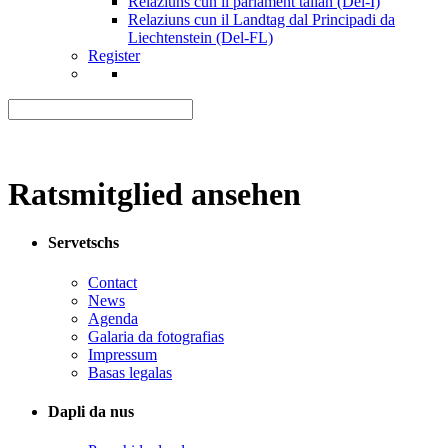
Relaziuns cun il parlament talian (Del-I)
Relaziuns cun il Landtag dal Principadi da
Liechtenstein (Del-FL)
Register
Ratsmitglied ansehen
Servetschs
Contact
News
Agenda
Galaria da fotografias
Impressum
Basas legalas
Dapli da nus