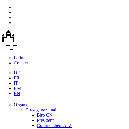
Parlnet
Contact
DE
FR
IT
RM
EN
Organs
Cussegl naziunal
Biro CN
President
Commembers A–Z