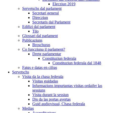
Elecziun 2019
Servetschs dal parlament
Secretari general
Direcziun
Secretaris dal Parlament
Edifizi dal parlament
Tilo
Glossari dal parlament
Publicaziuns
Broschuras
Co funcziuna il parlament?
Dretg parlamentar
Constituziun federala
Constituziun federala dal 1848
Fatgs e datas en cifras
Servetschs
Visita da la chasa federala
Visitas guidadas
Infurmaziuns impurtantas visitas ordaifer las
sessiuns
Visita durant la sessiun
Dis da las portas avertas
Guid audiovisual, Chasa federala
Medias
Accreditaziuns