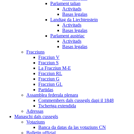
Parlament talian
Activitads
Basas legalas
Landtag da Liechtenstein
Activitads
Basas legalas
Parlament austriac
Activitads
Basas legalas
Fracziuns
Fracziun V
Fracziun S
La Fracziun M-E
Fracziun RL
Fracziun G
Fracziun GL
Partidas
Assamblea federala plenara
Commembers dals cussegls dapi il 1848
Tschertga extendida
Adressas
Manaschi dals cussegls
Votaziuns
Banca da datas da las votaziuns CN
Bulletin uffizial