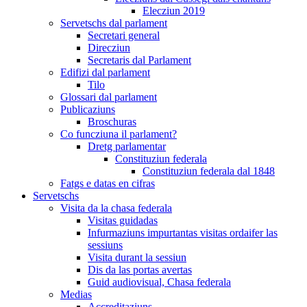
Elecziun 2019
Servetschs dal parlament
Secretari general
Direcziun
Secretaris dal Parlament
Edifizi dal parlament
Tilo
Glossari dal parlament
Publicaziuns
Broschuras
Co funcziuna il parlament?
Dretg parlamentar
Constituziun federala
Constituziun federala dal 1848
Fatgs e datas en cifras
Servetschs
Visita da la chasa federala
Visitas guidadas
Infurmaziuns impurtantas visitas ordaifer las
sessiuns
Visita durant la sessiun
Dis da las portas avertas
Guid audiovisual, Chasa federala
Medias
Accreditaziuns