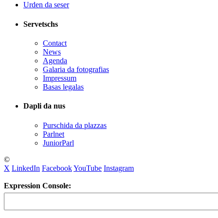
Urden da seser
Servetschs
Contact
News
Agenda
Galaria da fotografias
Impressum
Basas legalas
Dapli da nus
Purschida da plazzas
Parlnet
JuniorParl
©
X
LinkedIn
Facebook
YouTube
Instagram
Expression Console: