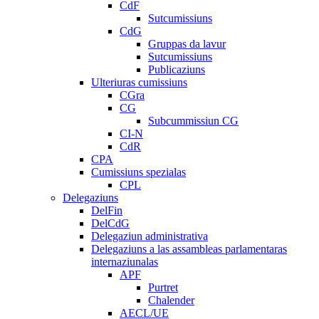
CdF
Sutcumissiuns
CdG
Gruppas da lavur
Sutcumissiuns
Publicaziuns
Ulteriuras cumissiuns
CGra
CG
Subcummissiun CG
CI-N
CdR
CPA
Cumissiuns spezialas
CPL
Delegaziuns
DelFin
DelCdG
Delegaziun administrativa
Delegaziuns a las assambleas parlamentaras
internaziunalas
APF
Purtret
Chalender
AECL/UE