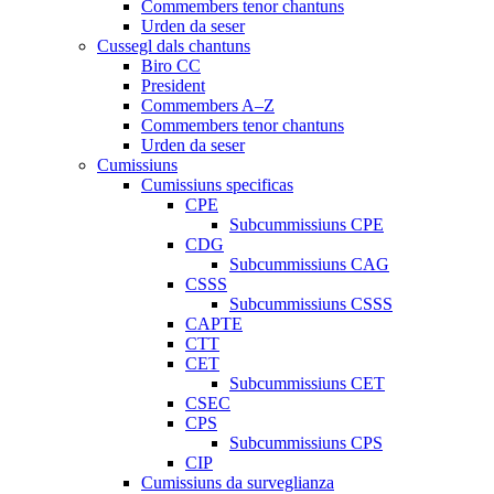
Commembers tenor chantuns
Urden da seser
Cussegl dals chantuns
Biro CC
President
Commembers A–Z
Commembers tenor chantuns
Urden da seser
Cumissiuns
Cumissiuns specificas
CPE
Subcummissiuns CPE
CDG
Subcummissiuns CAG
CSSS
Subcummissiuns CSSS
CAPTE
CTT
CET
Subcummissiuns CET
CSEC
CPS
Subcummissiuns CPS
CIP
Cumissiuns da surveglianza