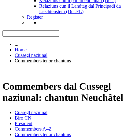
Relaziuns cun il parlament talian (Del-I)
Relaziuns cun il Landtag dal Principadi da
Liechtenstein (Del-FL)
Register
...
Home
Cussegl naziunal
Commembers tenor chantuns
Commembers dal Cussegl
naziunal: chantun Neuchâtel
Cussegl naziunal
Biro CN
President
Commembers A–Z
Commembers tenor chantuns