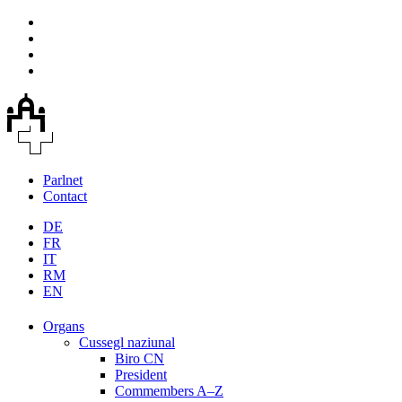
Parlnet
Contact
DE
FR
IT
RM
EN
Organs
Cussegl naziunal
Biro CN
President
Commembers A–Z