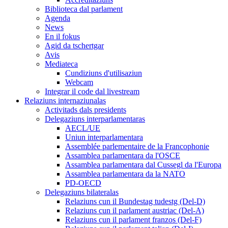
Biblioteca dal parlament
Agenda
News
En il fokus
Agid da tschertgar
Avis
Mediateca
Cundiziuns d'utilisaziun
Webcam
Integrar il code dal livestream
Relaziuns internaziunalas
Activitads dals presidents
Delegaziuns interparlamentaras
AECL/UE
Uniun interparlamentara
Assemblée parlementaire de la Francophonie
Assamblea parlamentara da l'OSCE
Assamblea parlamentara dal Cussegl da l'Europa
Assamblea parlamentara da la NATO
PD-OECD
Delegaziuns bilateralas
Relaziuns cun il Bundestag tudestg (Del-D)
Relaziuns cun il parlament austriac (Del-A)
Relaziuns cun il parlament franzos (Del-F)