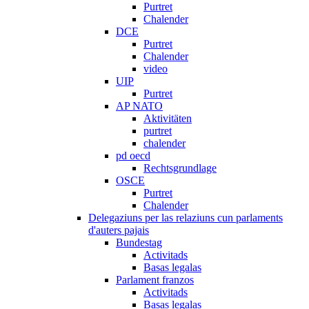
Purtret
Chalender
DCE
Purtret
Chalender
video
UIP
Purtret
AP NATO
Aktivitäten
purtret
chalender
pd oecd
Rechtsgrundlage
OSCE
Purtret
Chalender
Delegaziuns per las relaziuns cun parlaments
d'auters pajais
Bundestag
Activitads
Basas legalas
Parlament franzos
Activitads
Basas legalas