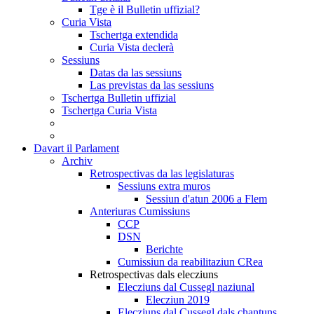
Tge è il Bulletin uffizial?
Curia Vista
Tschertga extendida
Curia Vista declerà
Sessiuns
Datas da las sessiuns
Las previstas da las sessiuns
Tschertga Bulletin uffizial
Tschertga Curia Vista
Davart il Parlament
Archiv
Retrospectivas da las legislaturas
Sessiuns extra muros
Sessiun d'atun 2006 a Flem
Anteriuras Cumissiuns
CCP
DSN
Berichte
Cumissiun da reabilitaziun CRea
Retrospectivas dals elecziuns
Elecziuns dal Cussegl naziunal
Elecziun 2019
Elecziuns dal Cussegl dals chantuns