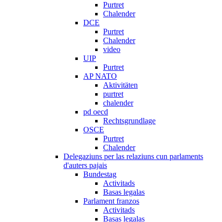
Purtret
Chalender
DCE
Purtret
Chalender
video
UIP
Purtret
AP NATO
Aktivitäten
purtret
chalender
pd oecd
Rechtsgrundlage
OSCE
Purtret
Chalender
Delegaziuns per las relaziuns cun parlaments
d'auters pajais
Bundestag
Activitads
Basas legalas
Parlament franzos
Activitads
Basas legalas