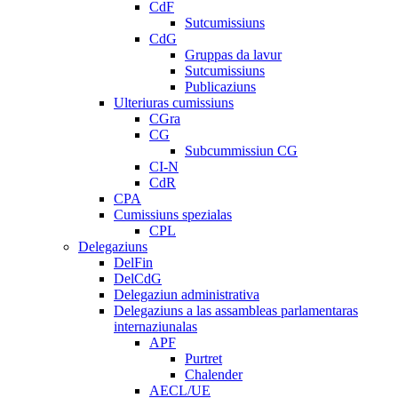
CdF
Sutcumissiuns
CdG
Gruppas da lavur
Sutcumissiuns
Publicaziuns
Ulteriuras cumissiuns
CGra
CG
Subcummissiun CG
CI-N
CdR
CPA
Cumissiuns spezialas
CPL
Delegaziuns
DelFin
DelCdG
Delegaziun administrativa
Delegaziuns a las assambleas parlamentaras
internaziunalas
APF
Purtret
Chalender
AECL/UE