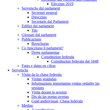
Elecziun 2019
Servetschs dal parlament
Secretari general
Direcziun
Secretaris dal Parlament
Edifizi dal parlament
Tilo
Glossari dal parlament
Publicaziuns
Broschuras
Co funcziuna il parlament?
Dretg parlamentar
Constituziun federala
Constituziun federala dal 1848
Fatgs e datas en cifras
Servetschs
Visita da la chasa federala
Visitas guidadas
Infurmaziuns impurtantas visitas ordaifer las
sessiuns
Visita durant la sessiun
Dis da las portas avertas
Guid audiovisual, Chasa federala
Medias
Accreditaziuns