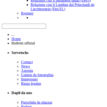
Relaziuns cun il parlament talian (Del-I)
Relaziuns cun il Landtag dal Principadi da
Liechtenstein (Del-FL)
Register
...
Home
Bulletin uffizial
Servetschs
Contact
News
Agenda
Galaria da fotografias
Impressum
Basas legalas
Dapli da nus
Purschida da plazzas
Parlnet