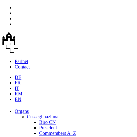
Parlnet
Contact
DE
FR
IT
RM
EN
Organs
Cussegl naziunal
Biro CN
President
Commembers A–Z