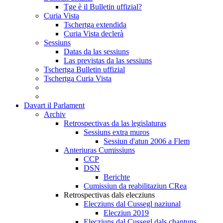
Tge è il Bulletin uffizial?
Curia Vista
Tschertga extendida
Curia Vista declerà
Sessiuns
Datas da las sessiuns
Las previstas da las sessiuns
Tschertga Bulletin uffizial
Tschertga Curia Vista
Davart il Parlament
Archiv
Retrospectivas da las legislaturas
Sessiuns extra muros
Sessiun d'atun 2006 a Flem
Anteriuras Cumissiuns
CCP
DSN
Berichte
Cumissiun da reabilitaziun CRea
Retrospectivas dals elecziuns
Elecziuns dal Cussegl naziunal
Elecziun 2019
Elecziuns dal Cussegl dals chantuns