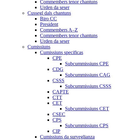
Commembers tenor chantuns
Urden da seser
Cussegl dals chantuns
Biro CC
President
Commembers A–Z
Commembers tenor chantuns
Urden da seser
Cumissiuns
Cumissiuns specificas
CPE
Subcummissiuns CPE
CDG
Subcummissiuns CAG
CSSS
Subcummissiuns CSSS
CAPTE
CTT
CET
Subcummissiuns CET
CSEC
CPS
Subcummissiuns CPS
CIP
Cumissiuns da surveglianza