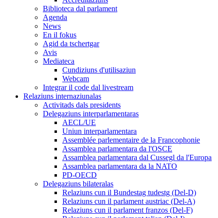
Biblioteca dal parlament
Agenda
News
En il fokus
Agid da tschertgar
Avis
Mediateca
Cundiziuns d'utilisaziun
Webcam
Integrar il code dal livestream
Relaziuns internaziunalas
Activitads dals presidents
Delegaziuns interparlamentaras
AECL/UE
Uniun interparlamentara
Assemblée parlementaire de la Francophonie
Assamblea parlamentara da l'OSCE
Assamblea parlamentara dal Cussegl da l'Europa
Assamblea parlamentara da la NATO
PD-OECD
Delegaziuns bilateralas
Relaziuns cun il Bundestag tudestg (Del-D)
Relaziuns cun il parlament austriac (Del-A)
Relaziuns cun il parlament franzos (Del-F)