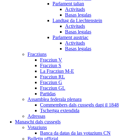
Parlament talian
Activitads
Basas legalas
Landtag da Liechtenstein
Activitads
Basas legalas
Parlament austriac
Activitads
Basas legalas
Fracziuns
Fracziun V
Fracziun S
La Fracziun M-E
Fracziun RL
Fracziun G
Fracziun GL
Partidas
Assamblea federala plenara
Commembers dals cussegls dapi il 1848
Tschertga extendida
Adressas
Manaschi dals cussegls
Votaziuns
Banca da datas da las votaziuns CN
Bulletin uffizial