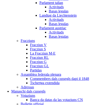
Parlament talian
Activitads
Basas legalas
Landtag da Liechtenstein
Activitads
Basas legalas
Parlament austriac
Activitads
Basas legalas
Fracziuns
Fracziun V
Fracziun S
La Fracziun M-E
Fracziun RL
Fracziun G
Fracziun GL
Partidas
Assamblea federala plenara
Commembers dals cussegls dapi il 1848
Tschertga extendida
Adressas
Manaschi dals cussegls
Votaziuns
Banca da datas da las votaziuns CN
Bulletin uffizial