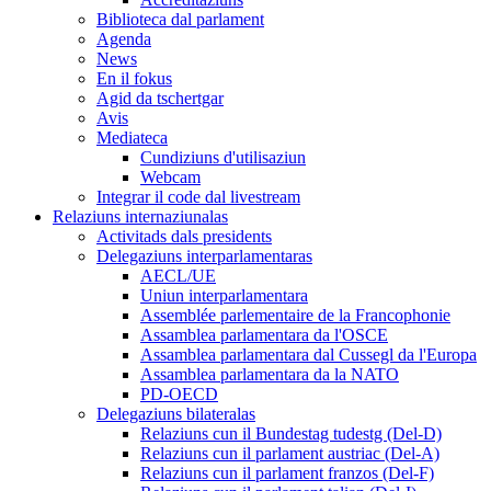
Biblioteca dal parlament
Agenda
News
En il fokus
Agid da tschertgar
Avis
Mediateca
Cundiziuns d'utilisaziun
Webcam
Integrar il code dal livestream
Relaziuns internaziunalas
Activitads dals presidents
Delegaziuns interparlamentaras
AECL/UE
Uniun interparlamentara
Assemblée parlementaire de la Francophonie
Assamblea parlamentara da l'OSCE
Assamblea parlamentara dal Cussegl da l'Europa
Assamblea parlamentara da la NATO
PD-OECD
Delegaziuns bilateralas
Relaziuns cun il Bundestag tudestg (Del-D)
Relaziuns cun il parlament austriac (Del-A)
Relaziuns cun il parlament franzos (Del-F)