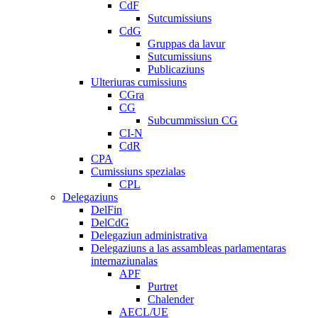
CdF
Sutcumissiuns
CdG
Gruppas da lavur
Sutcumissiuns
Publicaziuns
Ulteriuras cumissiuns
CGra
CG
Subcummissiun CG
CI-N
CdR
CPA
Cumissiuns spezialas
CPL
Delegaziuns
DelFin
DelCdG
Delegaziun administrativa
Delegaziuns a las assambleas parlamentaras
internaziunalas
APF
Purtret
Chalender
AECL/UE