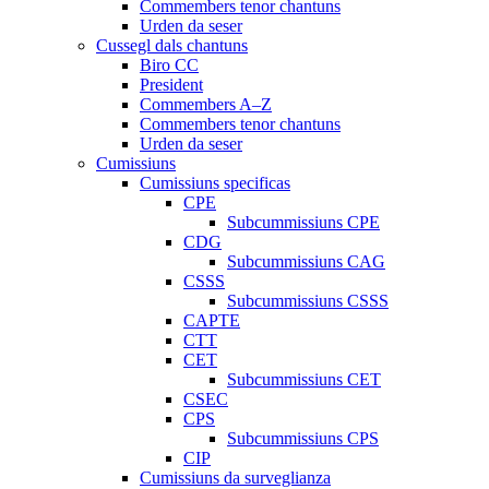
Commembers tenor chantuns
Urden da seser
Cussegl dals chantuns
Biro CC
President
Commembers A–Z
Commembers tenor chantuns
Urden da seser
Cumissiuns
Cumissiuns specificas
CPE
Subcummissiuns CPE
CDG
Subcummissiuns CAG
CSSS
Subcummissiuns CSSS
CAPTE
CTT
CET
Subcummissiuns CET
CSEC
CPS
Subcummissiuns CPS
CIP
Cumissiuns da surveglianza