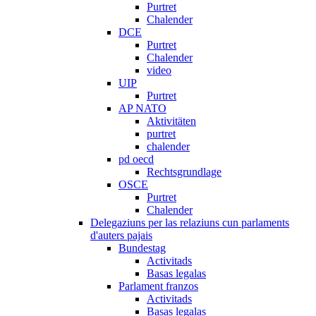
Purtret
Chalender
DCE
Purtret
Chalender
video
UIP
Purtret
AP NATO
Aktivitäten
purtret
chalender
pd oecd
Rechtsgrundlage
OSCE
Purtret
Chalender
Delegaziuns per las relaziuns cun parlaments
d'auters pajais
Bundestag
Activitads
Basas legalas
Parlament franzos
Activitads
Basas legalas