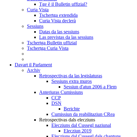
Tge è il Bulletin uffizial?
Curia Vista
Tschertga extendida
Curia Vista declerà
Sessiuns
Datas da las sessiuns
Las previstas da las sessiuns
Tschertga Bulletin uffizial
Tschertga Curia Vista
Davart il Parlament
Archiv
Retrospectivas da las legislaturas
Sessiuns extra muros
Sessiun d'atun 2006 a Flem
Anteriuras Cumissiuns
CCP
DSN
Berichte
Cumissiun da reabilitaziun CRea
Retrospectivas dals elecziuns
Elecziuns dal Cussegl naziunal
Elecziun 2019
Elecziuns dal Cussegl dals chantuns