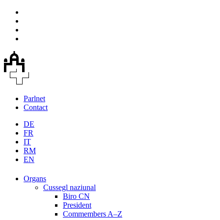
Parlnet
Contact
DE
FR
IT
RM
EN
Organs
Cussegl naziunal
Biro CN
President
Commembers A–Z