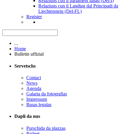
Relaziuns cun il parlament talian (Del-I)
Relaziuns cun il Landtag dal Principadi da
Liechtenstein (Del-FL)
Register
...
Home
Bulletin uffizial
Servetschs
Contact
News
Agenda
Galaria da fotografias
Impressum
Basas legalas
Dapli da nus
Purschida da plazzas
Parlnet