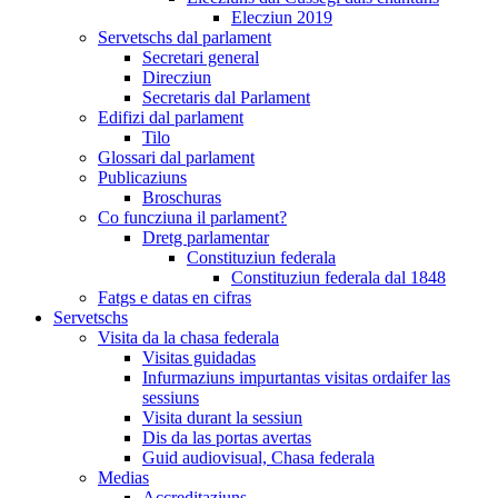
Elecziun 2019
Servetschs dal parlament
Secretari general
Direcziun
Secretaris dal Parlament
Edifizi dal parlament
Tilo
Glossari dal parlament
Publicaziuns
Broschuras
Co funcziuna il parlament?
Dretg parlamentar
Constituziun federala
Constituziun federala dal 1848
Fatgs e datas en cifras
Servetschs
Visita da la chasa federala
Visitas guidadas
Infurmaziuns impurtantas visitas ordaifer las
sessiuns
Visita durant la sessiun
Dis da las portas avertas
Guid audiovisual, Chasa federala
Medias
Accreditaziuns