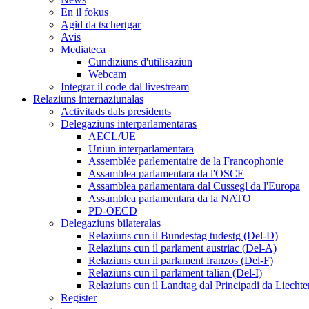
En il fokus
Agid da tschertgar
Avis
Mediateca
Cundiziuns d'utilisaziun
Webcam
Integrar il code dal livestream
Relaziuns internaziunalas
Activitads dals presidents
Delegaziuns interparlamentaras
AECL/UE
Uniun interparlamentara
Assemblée parlementaire de la Francophonie
Assamblea parlamentara da l'OSCE
Assamblea parlamentara dal Cussegl da l'Europa
Assamblea parlamentara da la NATO
PD-OECD
Delegaziuns bilateralas
Relaziuns cun il Bundestag tudestg (Del-D)
Relaziuns cun il parlament austriac (Del-A)
Relaziuns cun il parlament franzos (Del-F)
Relaziuns cun il parlament talian (Del-I)
Relaziuns cun il Landtag dal Principadi da Liechte
Register