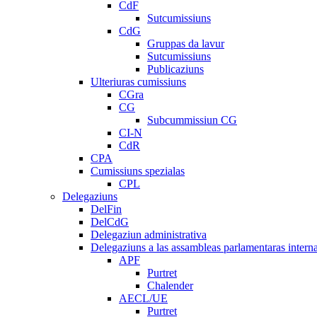
CdF
Sutcumissiuns
CdG
Gruppas da lavur
Sutcumissiuns
Publicaziuns
Ulteriuras cumissiuns
CGra
CG
Subcummissiun CG
CI-N
CdR
CPA
Cumissiuns spezialas
CPL
Delegaziuns
DelFin
DelCdG
Delegaziun administrativa
Delegaziuns a las assambleas parlamentaras intern
APF
Purtret
Chalender
AECL/UE
Purtret