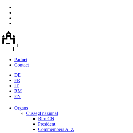
Parlnet
Contact
DE
FR
IT
RM
EN
Organs
Cussegl naziunal
Biro CN
President
Commembers A–Z