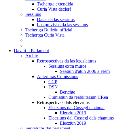
Tschertga extendida
Curia Vista declerà
Sessiuns
Datas da las sessiuns
Las previstas da las sessiuns
Tschertga Bulletin uffizial
Tschertga Curia Vista
Davart il Parlament
Archiv
Retrospectivas da las legislaturas
Sessiuns extra muros
Sessiun d'atun 2006 a Flem
Anteriuras Cumissiuns
CCP
DSN
Berichte
Cumissiun da reabilitaziun CRea
Retrospectivas dals elecziuns
Elecziuns dal Cussegl naziunal
Elecziun 2019
Elecziuns dal Cussegl dals chantuns
Elecziun 2019
Servetschs dal parlament