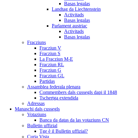
Basas legalas
Landtag da Liechtenstein
Activitads
Basas legalas
Parlament austriac
Activitads
Basas legalas
Fracziuns
Fracziun V
Fracziun S
La Fracziun M-E
Fracziun RL
Fracziun G
Fracziun GL
Partidas
Assamblea federala plenara
Commembers dals cussegls dapi il 1848
Tschertga extendida
Adressas
Manaschi dals cussegls
Votaziuns
Banca da datas da las votaziuns CN
Bulletin uffizial
Tge è il Bulletin uffizial?
Curia Vista