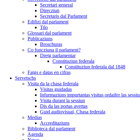
Secretari general
Direcziun
Secretaris dal Parlament
Edifizi dal parlament
Tilo
Glossari dal parlament
Publicaziuns
Broschuras
Co funcziuna il parlament?
Dretg parlamentar
Constituziun federala
Constituziun federala dal 1848
Fatgs e datas en cifras
Servetschs
Visita da la chasa federala
Visitas guidadas
Infurmaziuns impurtantas visitas ordaifer las sessiu
Visita durant la sessiun
Dis da las portas avertas
Guid audiovisual, Chasa federala
Medias
Accreditaziuns
Biblioteca dal parlament
Agenda
News