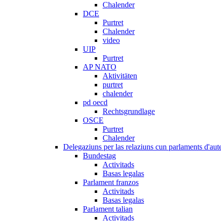
Chalender
DCE
Purtret
Chalender
video
UIP
Purtret
AP NATO
Aktivitäten
purtret
chalender
pd oecd
Rechtsgrundlage
OSCE
Purtret
Chalender
Delegaziuns per las relaziuns cun parlaments d'aute
Bundestag
Activitads
Basas legalas
Parlament franzos
Activitads
Basas legalas
Parlament talian
Activitads