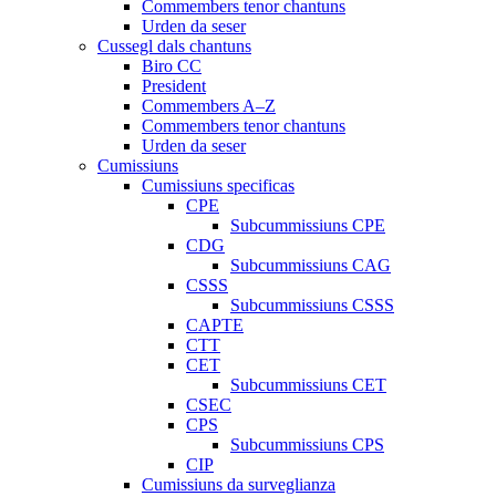
Commembers tenor chantuns
Urden da seser
Cussegl dals chantuns
Biro CC
President
Commembers A–Z
Commembers tenor chantuns
Urden da seser
Cumissiuns
Cumissiuns specificas
CPE
Subcummissiuns CPE
CDG
Subcummissiuns CAG
CSSS
Subcummissiuns CSSS
CAPTE
CTT
CET
Subcummissiuns CET
CSEC
CPS
Subcummissiuns CPS
CIP
Cumissiuns da surveglianza