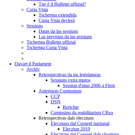
Tge è il Bulletin uffizial?
Curia Vista
Tschertga extendida
Curia Vista declerà
Sessiuns
Datas da las sessiuns
Las previstas da las sessiuns
Tschertga Bulletin uffizial
Tschertga Curia Vista
Davart il Parlament
Archiv
Retrospectivas da las legislaturas
Sessiuns extra muros
Sessiun d'atun 2006 a Flem
Anteriuras Cumissiuns
CCP
DSN
Berichte
Cumissiun da reabilitaziun CRea
Retrospectivas dals elecziuns
Elecziuns dal Cussegl naziunal
Elecziun 2019
Elecziuns dal Cussegl dals chantuns