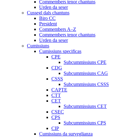
Commembers tenor chantuns
Urden da seser
Cussegl dals chantuns
Biro CC
President
Commembers A–Z
Commembers tenor chantuns
Urden da seser
Cumissiuns
Cumissiuns specificas
CPE
Subcummissiuns CPE
CDG
Subcummissiuns CAG
CSSS
Subcummissiuns CSSS
CAPTE
CTT
CET
Subcummissiuns CET
CSEC
CPS
Subcummissiuns CPS
CIP
Cumissiuns da surveglianza