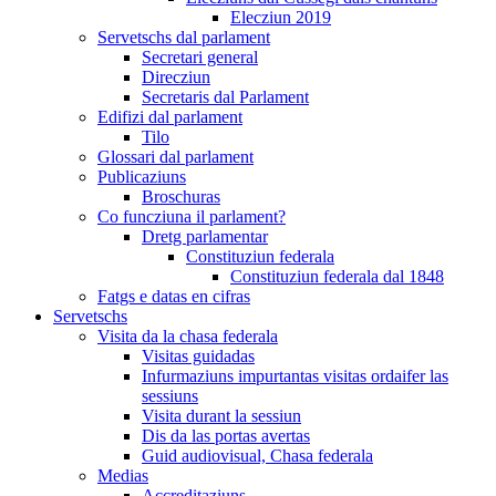
Elecziun 2019
Servetschs dal parlament
Secretari general
Direcziun
Secretaris dal Parlament
Edifizi dal parlament
Tilo
Glossari dal parlament
Publicaziuns
Broschuras
Co funcziuna il parlament?
Dretg parlamentar
Constituziun federala
Constituziun federala dal 1848
Fatgs e datas en cifras
Servetschs
Visita da la chasa federala
Visitas guidadas
Infurmaziuns impurtantas visitas ordaifer las
sessiuns
Visita durant la sessiun
Dis da las portas avertas
Guid audiovisual, Chasa federala
Medias
Accreditaziuns