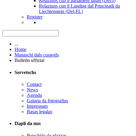
Relaziuns cun il parlament talian (Del-I)
Relaziuns cun il Landtag dal Principadi da
Liechtenstein (Del-FL)
Register
...
Home
Manaschi dals cussegls
Bulletin uffizial
Servetschs
Contact
News
Agenda
Galaria da fotografias
Impressum
Basas legalas
Dapli da nus
Purschida da plazzas