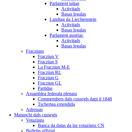
Parlament talian
Activitads
Basas legalas
Landtag da Liechtenstein
Activitads
Basas legalas
Parlament austriac
Activitads
Basas legalas
Fracziuns
Fracziun V
Fracziun S
La Fracziun M-E
Fracziun RL
Fracziun G
Fracziun GL
Partidas
Assamblea federala plenara
Commembers dals cussegls dapi il 1848
Tschertga extendida
Adressas
Manaschi dals cussegls
Votaziuns
Banca da datas da las votaziuns CN
Bulletin uffizial