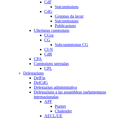
CdF
Sutcumissiuns
CdG
Gruppas da lavur
Sutcumissiuns
Publicaziuns
Ulteriuras cumissiuns
CGra
CG
Subcummissiun CG
CI-N
CdR
CPA
Cumissiuns spezialas
CPL
Delegaziuns
DelFin
DelCdG
Delegaziun administrativa
Delegaziuns a las assambleas parlamentaras
internaziunalas
APF
Purtret
Chalender
AECL/UE