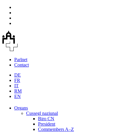
Parlnet
Contact
DE
FR
IT
RM
EN
Organs
Cussegl naziunal
Biro CN
President
Commembers A–Z