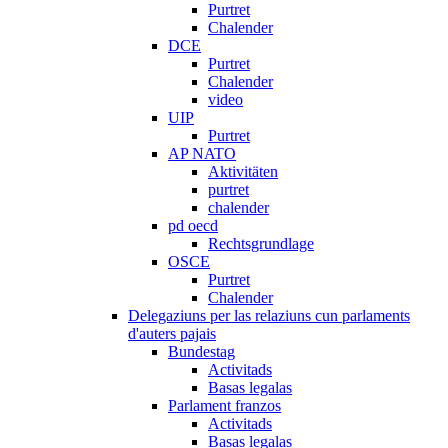
Purtret
Chalender
DCE
Purtret
Chalender
video
UIP
Purtret
AP NATO
Aktivitäten
purtret
chalender
pd oecd
Rechtsgrundlage
OSCE
Purtret
Chalender
Delegaziuns per las relaziuns cun parlaments
d'auters pajais
Bundestag
Activitads
Basas legalas
Parlament franzos
Activitads
Basas legalas