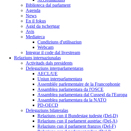
Biblioteca dal parlament
Agenda
News
En il fokus
Agid da tschertgar
Avis
Mediateca
Cundiziuns d'utilisaziun
Webcam
Integrar il code dal livestream
Relaziuns internaziunalas
Activitads dals presidents
Delegaziuns interparlamentaras
AECL/UE
Uniun interparlamentara
Assemblée parlementaire de la Francophonie
Assamblea parlamentara da l'OSCE
Assamblea parlamentara dal Cussegl da l'Europa
Assamblea parlamentara da la NATO
PD-OECD
Delegaziuns bilateralas
Relaziuns cun il Bundestag tudestg (Del-D)
Relaziuns cun il parlament austriac (Del-A)
Relaziuns cun il parlament franzos (Del-F)