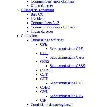
Commembers tenor chantuns
Urden da seser
Cussegl dals chantuns
Biro CC
President
Commembers A–Z
Commembers tenor chantuns
Urden da seser
Cumissiuns
Cumissiuns specificas
CPE
Subcummissiuns CPE
CDG
Subcummissiuns CAG
CSSS
Subcummissiuns CSSS
CAPTE
CTT
CET
Subcummissiuns CET
CSEC
CPS
Subcummissiuns CPS
CIP
Cumissiuns da surveglianza