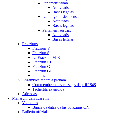
Parlament talian
Activitads
Basas legalas
Landtag da Liechtenstein
Activitads
Basas legalas
Parlament austriac
Activitads
Basas legalas
Fracziuns
Fracziun V
Fracziun S
La Fracziun M-E
Fracziun RL
Fracziun G
Fracziun GL
Partidas
Assamblea federala plenara
Commembers dals cussegls dapi il 1848
Tschertga extendida
Adressas
Manaschi dals cussegls
Votaziuns
Banca da datas da las votaziuns CN
Bulletin uffizial