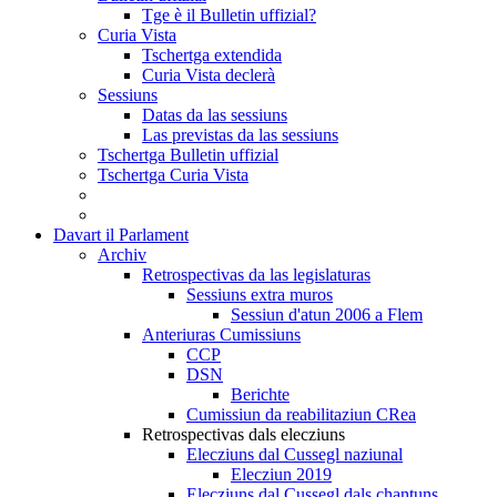
Tge è il Bulletin uffizial?
Curia Vista
Tschertga extendida
Curia Vista declerà
Sessiuns
Datas da las sessiuns
Las previstas da las sessiuns
Tschertga Bulletin uffizial
Tschertga Curia Vista
Davart il Parlament
Archiv
Retrospectivas da las legislaturas
Sessiuns extra muros
Sessiun d'atun 2006 a Flem
Anteriuras Cumissiuns
CCP
DSN
Berichte
Cumissiun da reabilitaziun CRea
Retrospectivas dals elecziuns
Elecziuns dal Cussegl naziunal
Elecziun 2019
Elecziuns dal Cussegl dals chantuns