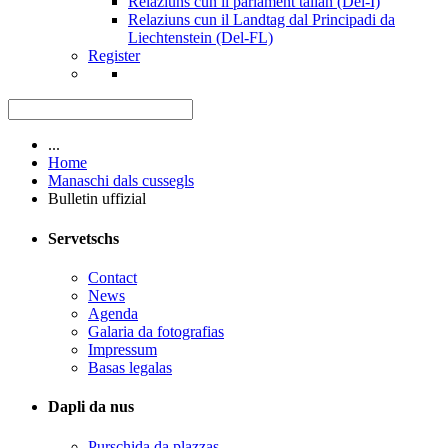
Relaziuns cun il parlament talian (Del-I)
Relaziuns cun il Landtag dal Principadi da
Liechtenstein (Del-FL)
Register
...
Home
Manaschi dals cussegls
Bulletin uffizial
Servetschs
Contact
News
Agenda
Galaria da fotografias
Impressum
Basas legalas
Dapli da nus
Purschida da plazzas