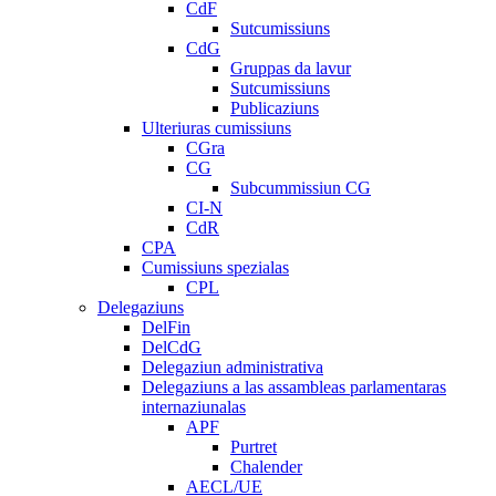
CdF
Sutcumissiuns
CdG
Gruppas da lavur
Sutcumissiuns
Publicaziuns
Ulteriuras cumissiuns
CGra
CG
Subcummissiun CG
CI-N
CdR
CPA
Cumissiuns spezialas
CPL
Delegaziuns
DelFin
DelCdG
Delegaziun administrativa
Delegaziuns a las assambleas parlamentaras
internaziunalas
APF
Purtret
Chalender
AECL/UE