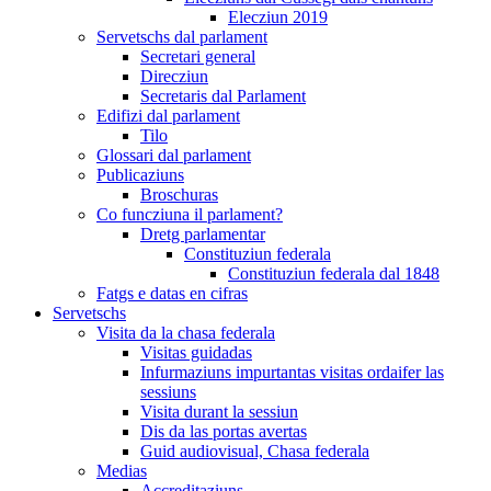
Elecziun 2019
Servetschs dal parlament
Secretari general
Direcziun
Secretaris dal Parlament
Edifizi dal parlament
Tilo
Glossari dal parlament
Publicaziuns
Broschuras
Co funcziuna il parlament?
Dretg parlamentar
Constituziun federala
Constituziun federala dal 1848
Fatgs e datas en cifras
Servetschs
Visita da la chasa federala
Visitas guidadas
Infurmaziuns impurtantas visitas ordaifer las
sessiuns
Visita durant la sessiun
Dis da las portas avertas
Guid audiovisual, Chasa federala
Medias
Accreditaziuns