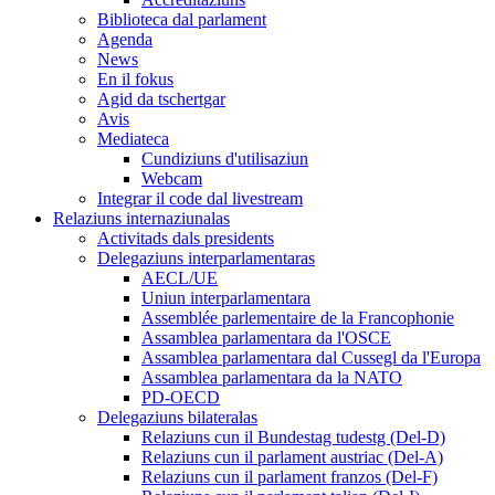
Biblioteca dal parlament
Agenda
News
En il fokus
Agid da tschertgar
Avis
Mediateca
Cundiziuns d'utilisaziun
Webcam
Integrar il code dal livestream
Relaziuns internaziunalas
Activitads dals presidents
Delegaziuns interparlamentaras
AECL/UE
Uniun interparlamentara
Assemblée parlementaire de la Francophonie
Assamblea parlamentara da l'OSCE
Assamblea parlamentara dal Cussegl da l'Europa
Assamblea parlamentara da la NATO
PD-OECD
Delegaziuns bilateralas
Relaziuns cun il Bundestag tudestg (Del-D)
Relaziuns cun il parlament austriac (Del-A)
Relaziuns cun il parlament franzos (Del-F)