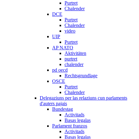
Purtret
Chalender
DCE
Purtret
Chalender
video
UIP
Purtret
AP NATO
Aktivitäten
purtret
chalender
pd oecd
Rechtsgrundlage
OSCE
Purtret
Chalender
Delegaziuns per las relaziuns cun parlaments
d'auters pajais
Bundestag
Activitads
Basas legalas
Parlament franzos
Activitads
Basas legalas