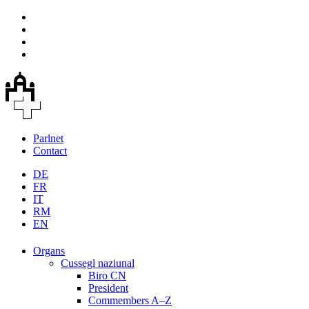
Parlnet
Contact
DE
FR
IT
RM
EN
Organs
Cussegl naziunal
Biro CN
President
Commembers A–Z