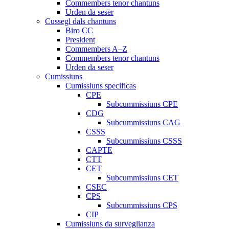
Commembers tenor chantuns
Urden da seser
Cussegl dals chantuns
Biro CC
President
Commembers A–Z
Commembers tenor chantuns
Urden da seser
Cumissiuns
Cumissiuns specificas
CPE
Subcummissiuns CPE
CDG
Subcummissiuns CAG
CSSS
Subcummissiuns CSSS
CAPTE
CTT
CET
Subcummissiuns CET
CSEC
CPS
Subcummissiuns CPS
CIP
Cumissiuns da surveglianza