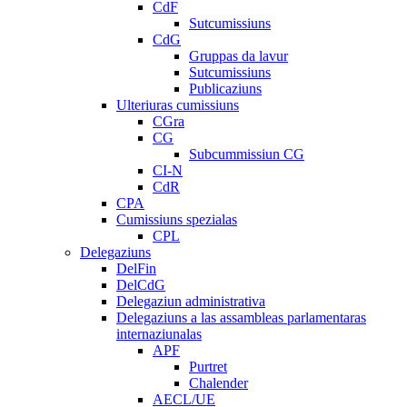
CdF
Sutcumissiuns
CdG
Gruppas da lavur
Sutcumissiuns
Publicaziuns
Ulteriuras cumissiuns
CGra
CG
Subcummissiun CG
CI-N
CdR
CPA
Cumissiuns spezialas
CPL
Delegaziuns
DelFin
DelCdG
Delegaziun administrativa
Delegaziuns a las assambleas parlamentaras
internaziunalas
APF
Purtret
Chalender
AECL/UE