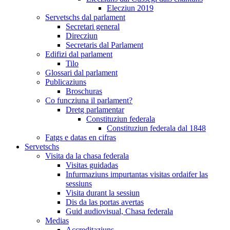
Elecziun 2019
Servetschs dal parlament
Secretari general
Direcziun
Secretaris dal Parlament
Edifizi dal parlament
Tilo
Glossari dal parlament
Publicaziuns
Broschuras
Co funcziuna il parlament?
Dretg parlamentar
Constituziun federala
Constituziun federala dal 1848
Fatgs e datas en cifras
Servetschs
Visita da la chasa federala
Visitas guidadas
Infurmaziuns impurtantas visitas ordaifer las
sessiuns
Visita durant la sessiun
Dis da las portas avertas
Guid audiovisual, Chasa federala
Medias
Accreditaziuns