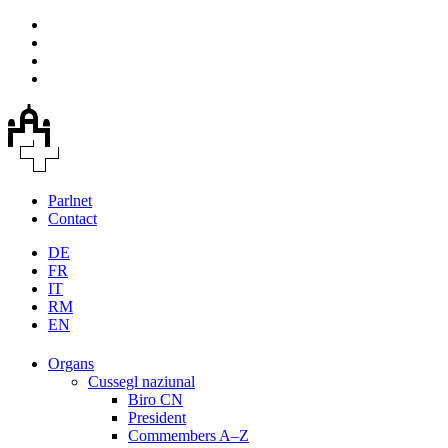
Parlnet
Contact
DE
FR
IT
RM
EN
Organs
Cussegl naziunal
Biro CN
President
Commembers A–Z