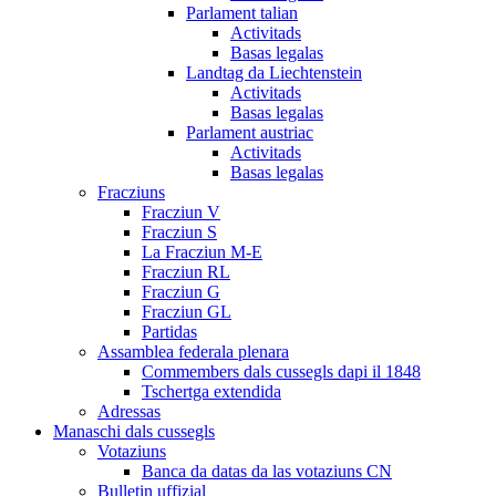
Parlament talian
Activitads
Basas legalas
Landtag da Liechtenstein
Activitads
Basas legalas
Parlament austriac
Activitads
Basas legalas
Fracziuns
Fracziun V
Fracziun S
La Fracziun M-E
Fracziun RL
Fracziun G
Fracziun GL
Partidas
Assamblea federala plenara
Commembers dals cussegls dapi il 1848
Tschertga extendida
Adressas
Manaschi dals cussegls
Votaziuns
Banca da datas da las votaziuns CN
Bulletin uffizial