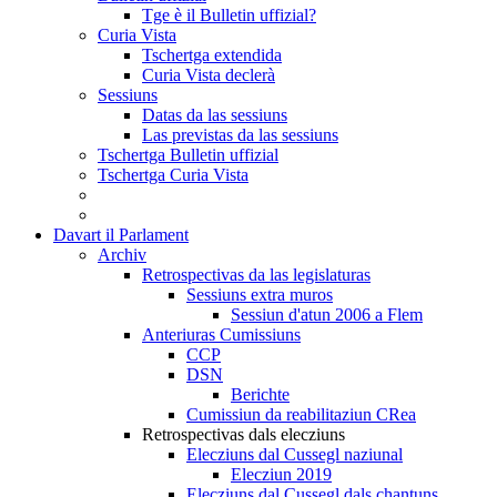
Tge è il Bulletin uffizial?
Curia Vista
Tschertga extendida
Curia Vista declerà
Sessiuns
Datas da las sessiuns
Las previstas da las sessiuns
Tschertga Bulletin uffizial
Tschertga Curia Vista
Davart il Parlament
Archiv
Retrospectivas da las legislaturas
Sessiuns extra muros
Sessiun d'atun 2006 a Flem
Anteriuras Cumissiuns
CCP
DSN
Berichte
Cumissiun da reabilitaziun CRea
Retrospectivas dals elecziuns
Elecziuns dal Cussegl naziunal
Elecziun 2019
Elecziuns dal Cussegl dals chantuns