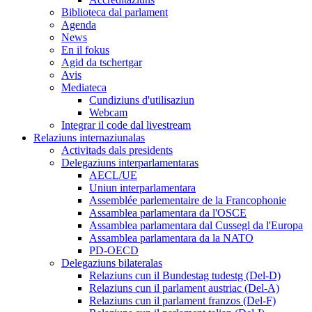
Biblioteca dal parlament
Agenda
News
En il fokus
Agid da tschertgar
Avis
Mediateca
Cundiziuns d'utilisaziun
Webcam
Integrar il code dal livestream
Relaziuns internaziunalas
Activitads dals presidents
Delegaziuns interparlamentaras
AECL/UE
Uniun interparlamentara
Assemblée parlementaire de la Francophonie
Assamblea parlamentara da l'OSCE
Assamblea parlamentara dal Cussegl da l'Europa
Assamblea parlamentara da la NATO
PD-OECD
Delegaziuns bilateralas
Relaziuns cun il Bundestag tudestg (Del-D)
Relaziuns cun il parlament austriac (Del-A)
Relaziuns cun il parlament franzos (Del-F)