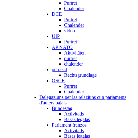
Purtret
Chalender
DCE
Purtret
Chalender
video
UIP
Purtret
AP NATO
Aktivitäten
purtret
chalender
pd oecd
Rechtsgrundlage
OSCE
Purtret
Chalender
Delegaziuns per las relaziuns cun parlaments
d'auters pajais
Bundestag
Activitads
Basas legalas
Parlament franzos
Activitads
Basas legalas