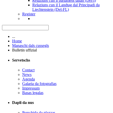
Relaziuns cun il parlament talian (Del-I)
Relaziuns cun il Landtag dal Principadi da
Liechtenstein (Del-FL)
Register
...
Home
Manaschi dals cussegls
Bulletin uffizial
Servetschs
Contact
News
Agenda
Galaria da fotografias
Impressum
Basas legalas
Dapli da nus
Purschida da plazzas