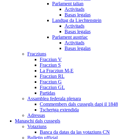
Parlament talian
Activitads
Basas legalas
Landtag da Liechtenstein
Activitads
Basas legalas
Parlament austriac
Activitads
Basas legalas
Fracziuns
Fracziun V
Fracziun S
La Fracziun M-E
Fracziun RL
Fracziun G
Fracziun GL
Partidas
Assamblea federala plenara
Commembers dals cussegls dapi il 1848
Tschertga extendida
Adressas
Manaschi dals cussegls
Votaziuns
Banca da datas da las votaziuns CN
Bulletin uffizial