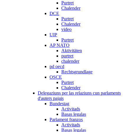
Purtret
Chalender
DCE
Purtret
Chalender
video
UIP
Purtret
AP NATO
Aktivitäten
purtret
chalender
pd oecd
Rechtsgrundlage
OSCE
Purtret
Chalender
Delegaziuns per las relaziuns cun parlaments
d'auters pajais
Bundestag
Activitads
Basas legalas
Parlament franzos
Activitads
Basas legalas