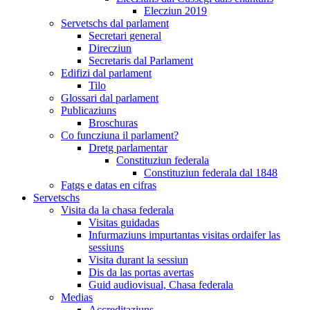
Elecziun 2019
Servetschs dal parlament
Secretari general
Direcziun
Secretaris dal Parlament
Edifizi dal parlament
Tilo
Glossari dal parlament
Publicaziuns
Broschuras
Co funcziuna il parlament?
Dretg parlamentar
Constituziun federala
Constituziun federala dal 1848
Fatgs e datas en cifras
Servetschs
Visita da la chasa federala
Visitas guidadas
Infurmaziuns impurtantas visitas ordaifer las
sessiuns
Visita durant la sessiun
Dis da las portas avertas
Guid audiovisual, Chasa federala
Medias
Accreditaziuns