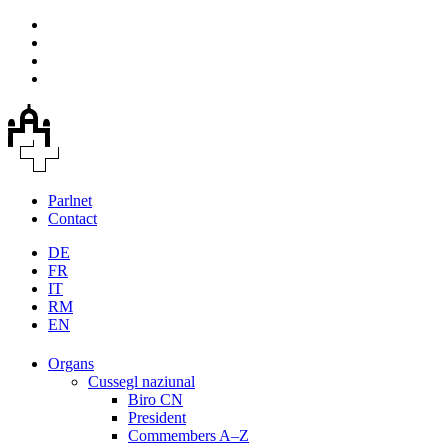
Parlnet
Contact
DE
FR
IT
RM
EN
Organs
Cussegl naziunal
Biro CN
President
Commembers A–Z