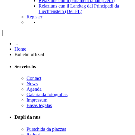
Relaziuns cun il parlament talian (Del-I)
Relaziuns cun il Landtag dal Principadi da
Liechtenstein (Del-FL)
Register
...
Home
Bulletin uffizial
Servetschs
Contact
News
Agenda
Galaria da fotografias
Impressum
Basas legalas
Dapli da nus
Purschida da plazzas
Parlnet