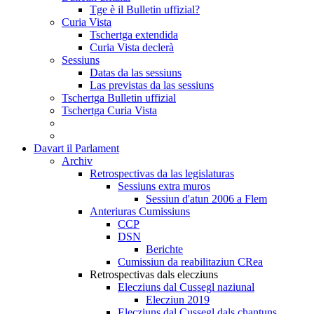
Tge è il Bulletin uffizial?
Curia Vista
Tschertga extendida
Curia Vista declerà
Sessiuns
Datas da las sessiuns
Las previstas da las sessiuns
Tschertga Bulletin uffizial
Tschertga Curia Vista
Davart il Parlament
Archiv
Retrospectivas da las legislaturas
Sessiuns extra muros
Sessiun d'atun 2006 a Flem
Anteriuras Cumissiuns
CCP
DSN
Berichte
Cumissiun da reabilitaziun CRea
Retrospectivas dals elecziuns
Elecziuns dal Cussegl naziunal
Elecziun 2019
Elecziuns dal Cussegl dals chantuns