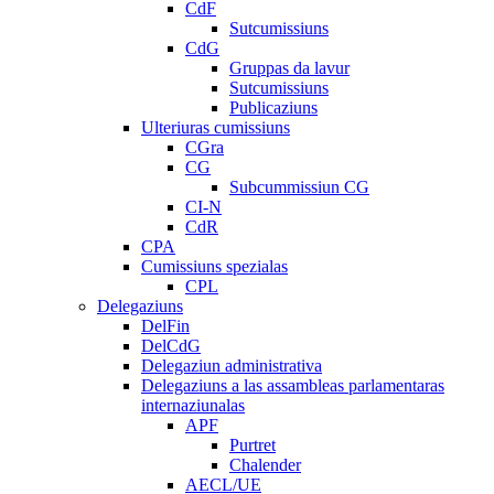
CdF
Sutcumissiuns
CdG
Gruppas da lavur
Sutcumissiuns
Publicaziuns
Ulteriuras cumissiuns
CGra
CG
Subcummissiun CG
CI-N
CdR
CPA
Cumissiuns spezialas
CPL
Delegaziuns
DelFin
DelCdG
Delegaziun administrativa
Delegaziuns a las assambleas parlamentaras
internaziunalas
APF
Purtret
Chalender
AECL/UE