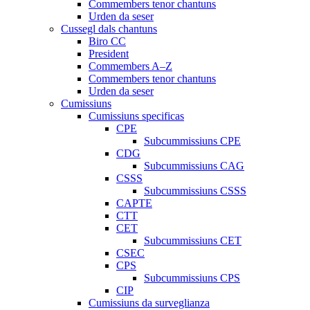
Commembers tenor chantuns
Urden da seser
Cussegl dals chantuns
Biro CC
President
Commembers A–Z
Commembers tenor chantuns
Urden da seser
Cumissiuns
Cumissiuns specificas
CPE
Subcummissiuns CPE
CDG
Subcummissiuns CAG
CSSS
Subcummissiuns CSSS
CAPTE
CTT
CET
Subcummissiuns CET
CSEC
CPS
Subcummissiuns CPS
CIP
Cumissiuns da surveglianza