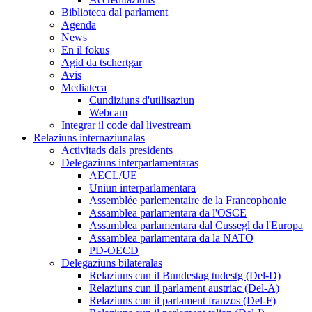
Biblioteca dal parlament
Agenda
News
En il fokus
Agid da tschertgar
Avis
Mediateca
Cundiziuns d'utilisaziun
Webcam
Integrar il code dal livestream
Relaziuns internaziunalas
Activitads dals presidents
Delegaziuns interparlamentaras
AECL/UE
Uniun interparlamentara
Assemblée parlementaire de la Francophonie
Assamblea parlamentara da l'OSCE
Assamblea parlamentara dal Cussegl da l'Europa
Assamblea parlamentara da la NATO
PD-OECD
Delegaziuns bilateralas
Relaziuns cun il Bundestag tudestg (Del-D)
Relaziuns cun il parlament austriac (Del-A)
Relaziuns cun il parlament franzos (Del-F)