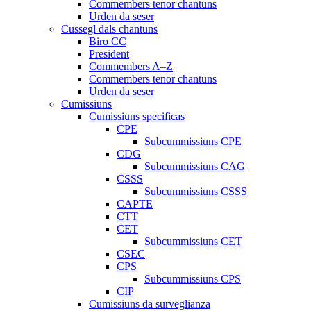
Commembers tenor chantuns
Urden da seser
Cussegl dals chantuns
Biro CC
President
Commembers A–Z
Commembers tenor chantuns
Urden da seser
Cumissiuns
Cumissiuns specificas
CPE
Subcummissiuns CPE
CDG
Subcummissiuns CAG
CSSS
Subcummissiuns CSSS
CAPTE
CTT
CET
Subcummissiuns CET
CSEC
CPS
Subcummissiuns CPS
CIP
Cumissiuns da surveglianza