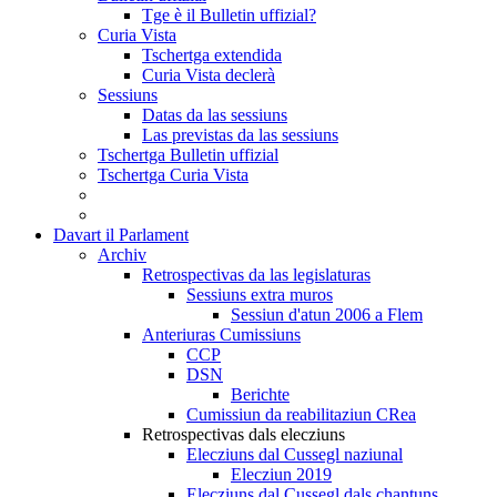
Tge è il Bulletin uffizial?
Curia Vista
Tschertga extendida
Curia Vista declerà
Sessiuns
Datas da las sessiuns
Las previstas da las sessiuns
Tschertga Bulletin uffizial
Tschertga Curia Vista
Davart il Parlament
Archiv
Retrospectivas da las legislaturas
Sessiuns extra muros
Sessiun d'atun 2006 a Flem
Anteriuras Cumissiuns
CCP
DSN
Berichte
Cumissiun da reabilitaziun CRea
Retrospectivas dals elecziuns
Elecziuns dal Cussegl naziunal
Elecziun 2019
Elecziuns dal Cussegl dals chantuns