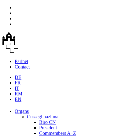
Parlnet
Contact
DE
FR
IT
RM
EN
Organs
Cussegl naziunal
Biro CN
President
Commembers A–Z