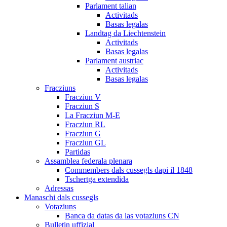
Parlament talian
Activitads
Basas legalas
Landtag da Liechtenstein
Activitads
Basas legalas
Parlament austriac
Activitads
Basas legalas
Fracziuns
Fracziun V
Fracziun S
La Fracziun M-E
Fracziun RL
Fracziun G
Fracziun GL
Partidas
Assamblea federala plenara
Commembers dals cussegls dapi il 1848
Tschertga extendida
Adressas
Manaschi dals cussegls
Votaziuns
Banca da datas da las votaziuns CN
Bulletin uffizial