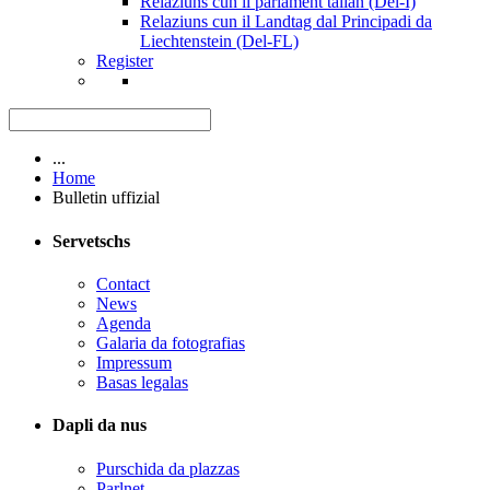
Relaziuns cun il parlament talian (Del-I)
Relaziuns cun il Landtag dal Principadi da
Liechtenstein (Del-FL)
Register
...
Home
Bulletin uffizial
Servetschs
Contact
News
Agenda
Galaria da fotografias
Impressum
Basas legalas
Dapli da nus
Purschida da plazzas
Parlnet