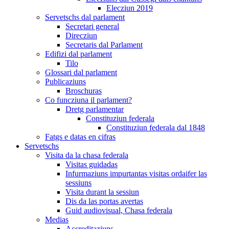
Elecziun 2019
Servetschs dal parlament
Secretari general
Direcziun
Secretaris dal Parlament
Edifizi dal parlament
Tilo
Glossari dal parlament
Publicaziuns
Broschuras
Co funcziuna il parlament?
Dretg parlamentar
Constituziun federala
Constituziun federala dal 1848
Fatgs e datas en cifras
Servetschs
Visita da la chasa federala
Visitas guidadas
Infurmaziuns impurtantas visitas ordaifer las
sessiuns
Visita durant la sessiun
Dis da las portas avertas
Guid audiovisual, Chasa federala
Medias
Accreditaziuns