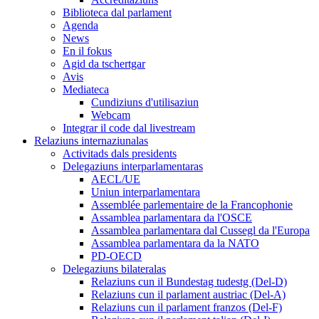
Biblioteca dal parlament
Agenda
News
En il fokus
Agid da tschertgar
Avis
Mediateca
Cundiziuns d'utilisaziun
Webcam
Integrar il code dal livestream
Relaziuns internaziunalas
Activitads dals presidents
Delegaziuns interparlamentaras
AECL/UE
Uniun interparlamentara
Assemblée parlementaire de la Francophonie
Assamblea parlamentara da l'OSCE
Assamblea parlamentara dal Cussegl da l'Europa
Assamblea parlamentara da la NATO
PD-OECD
Delegaziuns bilateralas
Relaziuns cun il Bundestag tudestg (Del-D)
Relaziuns cun il parlament austriac (Del-A)
Relaziuns cun il parlament franzos (Del-F)