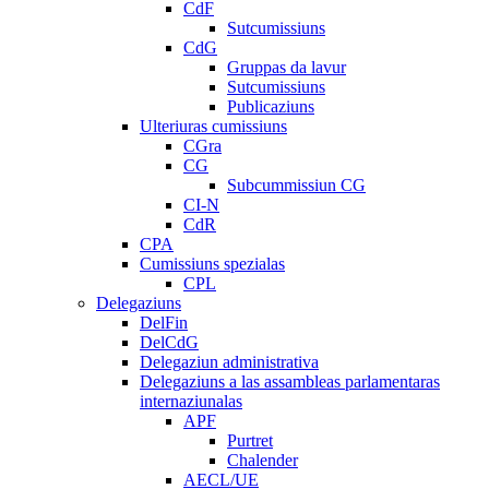
CdF
Sutcumissiuns
CdG
Gruppas da lavur
Sutcumissiuns
Publicaziuns
Ulteriuras cumissiuns
CGra
CG
Subcummissiun CG
CI-N
CdR
CPA
Cumissiuns spezialas
CPL
Delegaziuns
DelFin
DelCdG
Delegaziun administrativa
Delegaziuns a las assambleas parlamentaras
internaziunalas
APF
Purtret
Chalender
AECL/UE