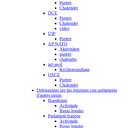
Purtret
Chalender
DCE
Purtret
Chalender
video
UIP
Purtret
AP NATO
Aktivitäten
purtret
chalender
pd oecd
Rechtsgrundlage
OSCE
Purtret
Chalender
Delegaziuns per las relaziuns cun parlaments
d'auters pajais
Bundestag
Activitads
Basas legalas
Parlament franzos
Activitads
Basas legalas