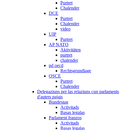
Purtret
Chalender
DCE
Purtret
Chalender
video
UIP
Purtret
AP NATO
Aktivitäten
purtret
chalender
pd oecd
Rechtsgrundlage
OSCE
Purtret
Chalender
Delegaziuns per las relaziuns cun parlaments
d'auters pajais
Bundestag
Activitads
Basas legalas
Parlament franzos
Activitads
Basas legalas