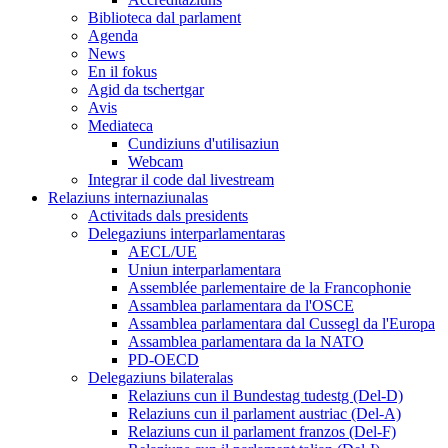
Biblioteca dal parlament
Agenda
News
En il fokus
Agid da tschertgar
Avis
Mediateca
Cundiziuns d'utilisaziun
Webcam
Integrar il code dal livestream
Relaziuns internaziunalas
Activitads dals presidents
Delegaziuns interparlamentaras
AECL/UE
Uniun interparlamentara
Assemblée parlementaire de la Francophonie
Assamblea parlamentara da l'OSCE
Assamblea parlamentara dal Cussegl da l'Europa
Assamblea parlamentara da la NATO
PD-OECD
Delegaziuns bilateralas
Relaziuns cun il Bundestag tudestg (Del-D)
Relaziuns cun il parlament austriac (Del-A)
Relaziuns cun il parlament franzos (Del-F)