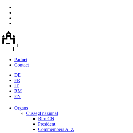
Parlnet
Contact
DE
FR
IT
RM
EN
Organs
Cussegl naziunal
Biro CN
President
Commembers A–Z