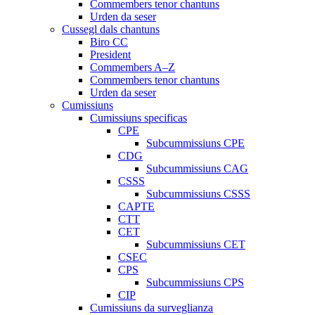
Commembers tenor chantuns
Urden da seser
Cussegl dals chantuns
Biro CC
President
Commembers A–Z
Commembers tenor chantuns
Urden da seser
Cumissiuns
Cumissiuns specificas
CPE
Subcummissiuns CPE
CDG
Subcummissiuns CAG
CSSS
Subcummissiuns CSSS
CAPTE
CTT
CET
Subcummissiuns CET
CSEC
CPS
Subcummissiuns CPS
CIP
Cumissiuns da surveglianza