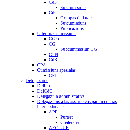
CdF
Sutcumissiuns
CdG
Gruppas da lavur
Sutcumissiuns
Publicaziuns
Ulteriuras cumissiuns
CGra
CG
Subcummissiun CG
CI-N
CdR
CPA
Cumissiuns spezialas
CPL
Delegaziuns
DelFin
DelCdG
Delegaziun administrativa
Delegaziuns a las assambleas parlamentaras
internaziunalas
APF
Purtret
Chalender
AECL/UE