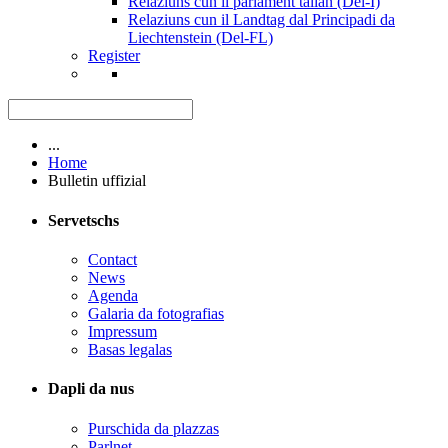
Relaziuns cun il parlament talian (Del-I)
Relaziuns cun il Landtag dal Principadi da
Liechtenstein (Del-FL)
Register
...
Home
Bulletin uffizial
Servetschs
Contact
News
Agenda
Galaria da fotografias
Impressum
Basas legalas
Dapli da nus
Purschida da plazzas
Parlnet