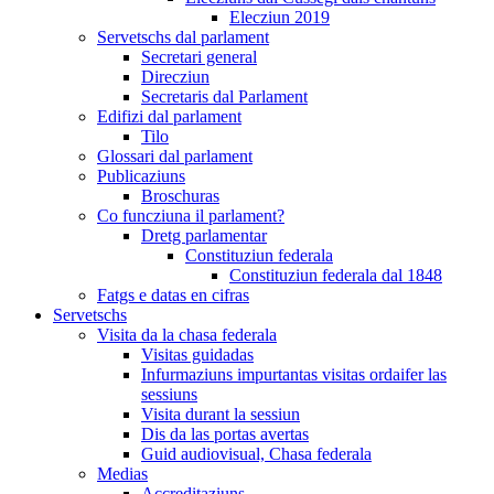
Elecziun 2019
Servetschs dal parlament
Secretari general
Direcziun
Secretaris dal Parlament
Edifizi dal parlament
Tilo
Glossari dal parlament
Publicaziuns
Broschuras
Co funcziuna il parlament?
Dretg parlamentar
Constituziun federala
Constituziun federala dal 1848
Fatgs e datas en cifras
Servetschs
Visita da la chasa federala
Visitas guidadas
Infurmaziuns impurtantas visitas ordaifer las
sessiuns
Visita durant la sessiun
Dis da las portas avertas
Guid audiovisual, Chasa federala
Medias
Accreditaziuns