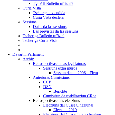
Tge è il Bulletin uffizial?
Curia Vista
Tschertga extendida
Curia Vista declerà
Sessiuns
Datas da las sessiuns
Las previstas da las sessiuns
Tschertga Bulletin uffizial
Tschertga Curia Vista
Davart il Parlament
Archiv
Retrospectivas da las legislaturas
Sessiuns extra muros
Sessiun d'atun 2006 a Flem
Anteriuras Cumissiuns
CCP
DSN
Berichte
Cumissiun da reabilitaziun CRea
Retrospectivas dals elecziuns
Elecziuns dal Cussegl naziunal
Elecziun 2019
Elecziuns dal Cussegl dals chantuns