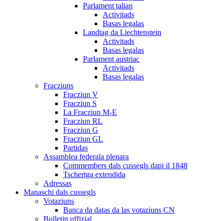
Parlament talian
Activitads
Basas legalas
Landtag da Liechtenstein
Activitads
Basas legalas
Parlament austriac
Activitads
Basas legalas
Fracziuns
Fracziun V
Fracziun S
La Fracziun M-E
Fracziun RL
Fracziun G
Fracziun GL
Partidas
Assamblea federala plenara
Commembers dals cussegls dapi il 1848
Tschertga extendida
Adressas
Manaschi dals cussegls
Votaziuns
Banca da datas da las votaziuns CN
Bulletin uffizial