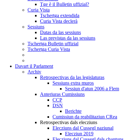
Tge è il Bulletin uffizial?
Curia Vista
Tschertga extendida
Curia Vista declerà
Sessiuns
Datas da las sessiuns
Las previstas da las sessiuns
Tschertga Bulletin uffizial
Tschertga Curia Vista
Davart il Parlament
Archiv
Retrospectivas da las legislaturas
Sessiuns extra muros
Sessiun d'atun 2006 a Flem
Anteriuras Cumissiuns
CCP
DSN
Berichte
Cumissiun da reabilitaziun CRea
Retrospectivas dals elecziuns
Elecziuns dal Cussegl naziunal
Elecziun 2019
Elecziuns dal Cussegl dals chantuns