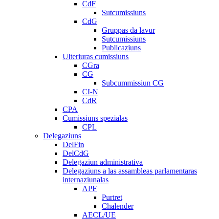
CdF
Sutcumissiuns
CdG
Gruppas da lavur
Sutcumissiuns
Publicaziuns
Ulteriuras cumissiuns
CGra
CG
Subcummissiun CG
CI-N
CdR
CPA
Cumissiuns spezialas
CPL
Delegaziuns
DelFin
DelCdG
Delegaziun administrativa
Delegaziuns a las assambleas parlamentaras
internaziunalas
APF
Purtret
Chalender
AECL/UE