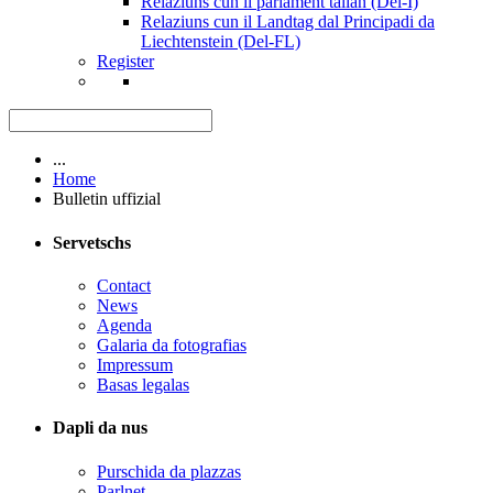
Relaziuns cun il parlament talian (Del-I)
Relaziuns cun il Landtag dal Principadi da
Liechtenstein (Del-FL)
Register
...
Home
Bulletin uffizial
Servetschs
Contact
News
Agenda
Galaria da fotografias
Impressum
Basas legalas
Dapli da nus
Purschida da plazzas
Parlnet