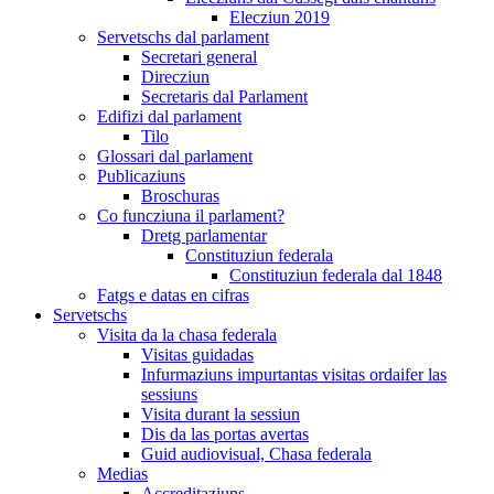
Elecziun 2019
Servetschs dal parlament
Secretari general
Direcziun
Secretaris dal Parlament
Edifizi dal parlament
Tilo
Glossari dal parlament
Publicaziuns
Broschuras
Co funcziuna il parlament?
Dretg parlamentar
Constituziun federala
Constituziun federala dal 1848
Fatgs e datas en cifras
Servetschs
Visita da la chasa federala
Visitas guidadas
Infurmaziuns impurtantas visitas ordaifer las
sessiuns
Visita durant la sessiun
Dis da las portas avertas
Guid audiovisual, Chasa federala
Medias
Accreditaziuns