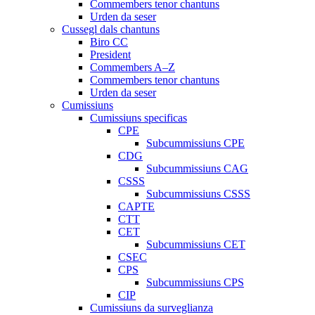
Commembers tenor chantuns
Urden da seser
Cussegl dals chantuns
Biro CC
President
Commembers A–Z
Commembers tenor chantuns
Urden da seser
Cumissiuns
Cumissiuns specificas
CPE
Subcummissiuns CPE
CDG
Subcummissiuns CAG
CSSS
Subcummissiuns CSSS
CAPTE
CTT
CET
Subcummissiuns CET
CSEC
CPS
Subcummissiuns CPS
CIP
Cumissiuns da surveglianza