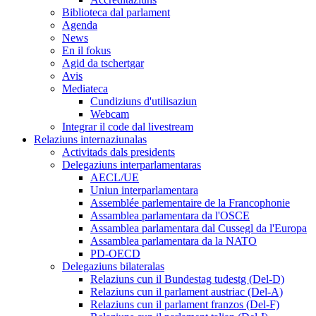
Biblioteca dal parlament
Agenda
News
En il fokus
Agid da tschertgar
Avis
Mediateca
Cundiziuns d'utilisaziun
Webcam
Integrar il code dal livestream
Relaziuns internaziunalas
Activitads dals presidents
Delegaziuns interparlamentaras
AECL/UE
Uniun interparlamentara
Assemblée parlementaire de la Francophonie
Assamblea parlamentara da l'OSCE
Assamblea parlamentara dal Cussegl da l'Europa
Assamblea parlamentara da la NATO
PD-OECD
Delegaziuns bilateralas
Relaziuns cun il Bundestag tudestg (Del-D)
Relaziuns cun il parlament austriac (Del-A)
Relaziuns cun il parlament franzos (Del-F)