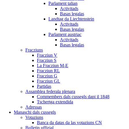
Parlament talian
Activitads
Basas legalas
Landtag da Liechtenstein
Activitads
Basas legalas
Parlament austriac
Activitads
Basas legalas
Fracziuns
Fracziun V
Fracziun S
La Fracziun M-E
Fracziun RL
Fracziun G
Fracziun GL
Partidas
Assamblea federala plenara
Commembers dals cussegls dapi il 1848
Tschertga extendida
Adressas
Manaschi dals cussegls
Votaziuns
Banca da datas da las votaziuns CN
Bulletin uffizial