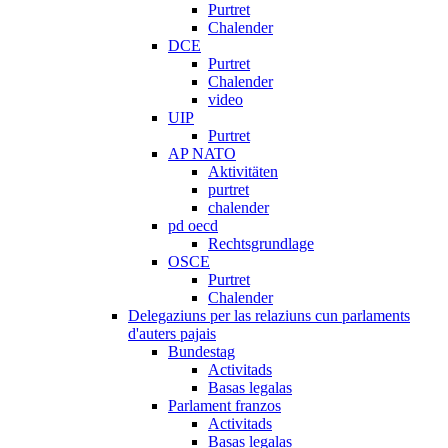
Purtret
Chalender
DCE
Purtret
Chalender
video
UIP
Purtret
AP NATO
Aktivitäten
purtret
chalender
pd oecd
Rechtsgrundlage
OSCE
Purtret
Chalender
Delegaziuns per las relaziuns cun parlaments
d'auters pajais
Bundestag
Activitads
Basas legalas
Parlament franzos
Activitads
Basas legalas