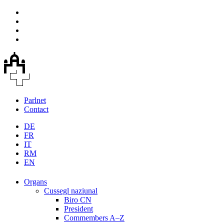
Parlnet
Contact
DE
FR
IT
RM
EN
Organs
Cussegl naziunal
Biro CN
President
Commembers A–Z