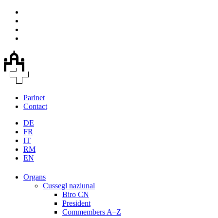
Parlnet
Contact
DE
FR
IT
RM
EN
Organs
Cussegl naziunal
Biro CN
President
Commembers A–Z