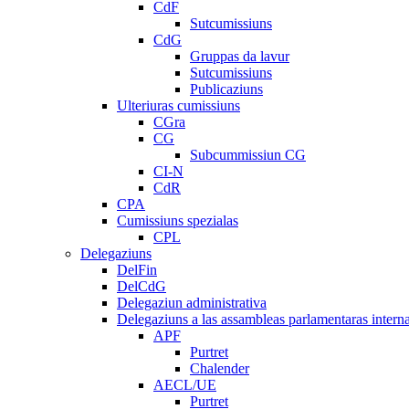
CdF
Sutcumissiuns
CdG
Gruppas da lavur
Sutcumissiuns
Publicaziuns
Ulteriuras cumissiuns
CGra
CG
Subcummissiun CG
CI-N
CdR
CPA
Cumissiuns spezialas
CPL
Delegaziuns
DelFin
DelCdG
Delegaziun administrativa
Delegaziuns a las assambleas parlamentaras intern
APF
Purtret
Chalender
AECL/UE
Purtret