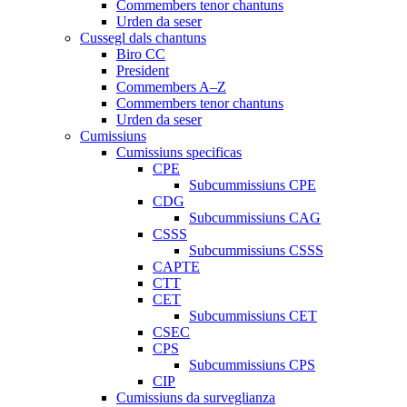
Commembers tenor chantuns
Urden da seser
Cussegl dals chantuns
Biro CC
President
Commembers A–Z
Commembers tenor chantuns
Urden da seser
Cumissiuns
Cumissiuns specificas
CPE
Subcummissiuns CPE
CDG
Subcummissiuns CAG
CSSS
Subcummissiuns CSSS
CAPTE
CTT
CET
Subcummissiuns CET
CSEC
CPS
Subcummissiuns CPS
CIP
Cumissiuns da surveglianza