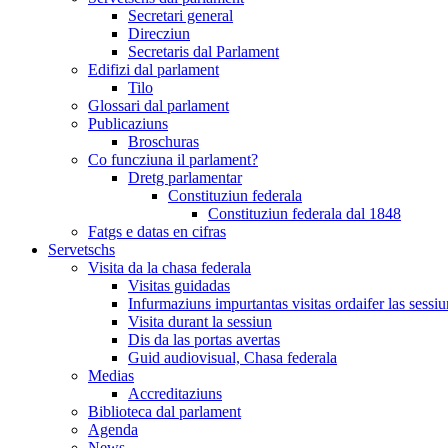
Secretari general
Direcziun
Secretaris dal Parlament
Edifizi dal parlament
Tilo
Glossari dal parlament
Publicaziuns
Broschuras
Co funcziuna il parlament?
Dretg parlamentar
Constituziun federala
Constituziun federala dal 1848
Fatgs e datas en cifras
Servetschs
Visita da la chasa federala
Visitas guidadas
Infurmaziuns impurtantas visitas ordaifer las sessiu
Visita durant la sessiun
Dis da las portas avertas
Guid audiovisual, Chasa federala
Medias
Accreditaziuns
Biblioteca dal parlament
Agenda
News