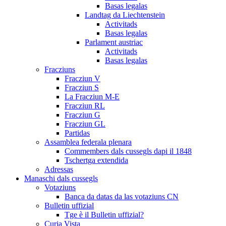
Basas legalas
Landtag da Liechtenstein
Activitads
Basas legalas
Parlament austriac
Activitads
Basas legalas
Fracziuns
Fracziun V
Fracziun S
La Fracziun M-E
Fracziun RL
Fracziun G
Fracziun GL
Partidas
Assamblea federala plenara
Commembers dals cussegls dapi il 1848
Tschertga extendida
Adressas
Manaschi dals cussegls
Votaziuns
Banca da datas da las votaziuns CN
Bulletin uffizial
Tge è il Bulletin uffizial?
Curia Vista