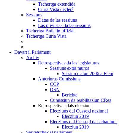
Tschertga extendida
Curia Vista declerà
Sessiuns
Datas da las sessiuns
Las previstas da las sessiuns
Tschertga Bulletin uffizial
Tschertga Curia Vista
Davart il Parlament
Archiv
Retrospectivas da las legislaturas
Sessiuns extra muros
Sessiun d'atun 2006 a Flem
Anteriuras Cumissiuns
CCP
DSN
Berichte
Cumissiun da reabilitaziun CRea
Retrospectivas dals elecziuns
Elecziuns dal Cussegl naziunal
Elecziun 2019
Elecziuns dal Cussegl dals chantuns
Elecziun 2019
Servetschs dal parlament