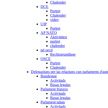
Chalender
DCE
Purtret
Chalender
video
UIP
Purtret
AP NATO
Aktivitäten
purtret
chalender
pd oecd
Rechtsgrundlage
OSCE
Purtret
Chalender
Delegaziuns per las relaziuns cun parlaments d'aute
Bundestag
Activitads
Basas legalas
Parlament franzos
Activitads
Basas legalas
Parlament talian
Activitads