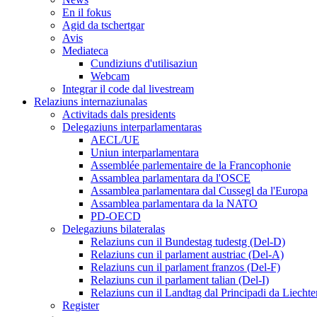
En il fokus
Agid da tschertgar
Avis
Mediateca
Cundiziuns d'utilisaziun
Webcam
Integrar il code dal livestream
Relaziuns internaziunalas
Activitads dals presidents
Delegaziuns interparlamentaras
AECL/UE
Uniun interparlamentara
Assemblée parlementaire de la Francophonie
Assamblea parlamentara da l'OSCE
Assamblea parlamentara dal Cussegl da l'Europa
Assamblea parlamentara da la NATO
PD-OECD
Delegaziuns bilateralas
Relaziuns cun il Bundestag tudestg (Del-D)
Relaziuns cun il parlament austriac (Del-A)
Relaziuns cun il parlament franzos (Del-F)
Relaziuns cun il parlament talian (Del-I)
Relaziuns cun il Landtag dal Principadi da Liechte
Register