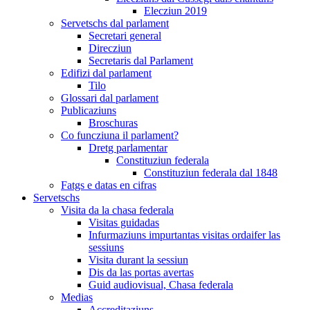
Elecziun 2019
Servetschs dal parlament
Secretari general
Direcziun
Secretaris dal Parlament
Edifizi dal parlament
Tilo
Glossari dal parlament
Publicaziuns
Broschuras
Co funcziuna il parlament?
Dretg parlamentar
Constituziun federala
Constituziun federala dal 1848
Fatgs e datas en cifras
Servetschs
Visita da la chasa federala
Visitas guidadas
Infurmaziuns impurtantas visitas ordaifer las
sessiuns
Visita durant la sessiun
Dis da las portas avertas
Guid audiovisual, Chasa federala
Medias
Accreditaziuns