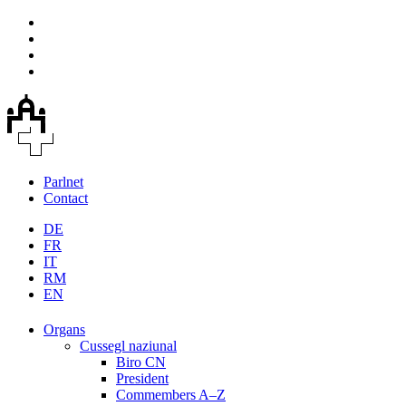
Parlnet
Contact
DE
FR
IT
RM
EN
Organs
Cussegl naziunal
Biro CN
President
Commembers A–Z