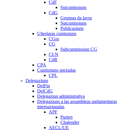
CdF
Sutcumissiuns
CdG
Gruppas da lavur
Sutcumissiuns
Publicaziuns
Ulteriuras cumissiuns
CGra
CG
Subcummissiun CG
CI-N
CdR
CPA
Cumissiuns spezialas
CPL
Delegaziuns
DelFin
DelCdG
Delegaziun administrativa
Delegaziuns a las assambleas parlamentaras
internaziunalas
APF
Purtret
Chalender
AECL/UE