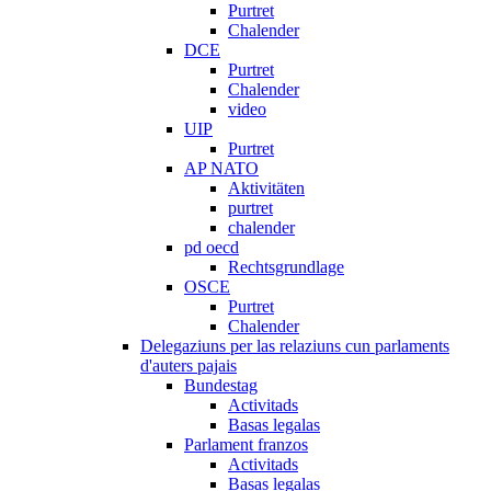
Purtret
Chalender
DCE
Purtret
Chalender
video
UIP
Purtret
AP NATO
Aktivitäten
purtret
chalender
pd oecd
Rechtsgrundlage
OSCE
Purtret
Chalender
Delegaziuns per las relaziuns cun parlaments
d'auters pajais
Bundestag
Activitads
Basas legalas
Parlament franzos
Activitads
Basas legalas