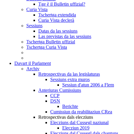
Tge è il Bulletin uffizial?
Curia Vista
Tschertga extendida
Curia Vista declerà
Sessiuns
Datas da las sessiuns
Las previstas da las sessiuns
Tschertga Bulletin uffizial
Tschertga Curia Vista
Davart il Parlament
Archiv
Retrospectivas da las legislaturas
Sessiuns extra muros
Sessiun d'atun 2006 a Flem
Anteriuras Cumissiuns
CCP
DSN
Berichte
Cumissiun da reabilitaziun CRea
Retrospectivas dals elecziuns
Elecziuns dal Cussegl naziunal
Elecziun 2019
Elecziuns dal Cussegl dals chantuns