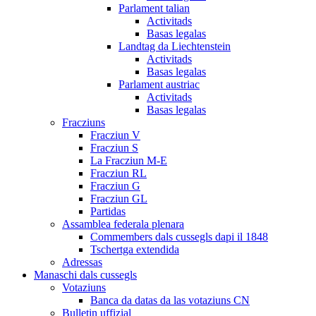
Parlament talian
Activitads
Basas legalas
Landtag da Liechtenstein
Activitads
Basas legalas
Parlament austriac
Activitads
Basas legalas
Fracziuns
Fracziun V
Fracziun S
La Fracziun M-E
Fracziun RL
Fracziun G
Fracziun GL
Partidas
Assamblea federala plenara
Commembers dals cussegls dapi il 1848
Tschertga extendida
Adressas
Manaschi dals cussegls
Votaziuns
Banca da datas da las votaziuns CN
Bulletin uffizial