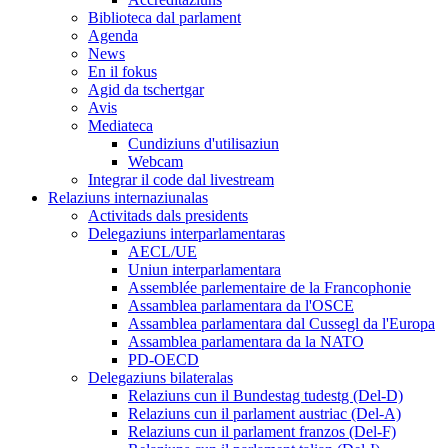
Biblioteca dal parlament
Agenda
News
En il fokus
Agid da tschertgar
Avis
Mediateca
Cundiziuns d'utilisaziun
Webcam
Integrar il code dal livestream
Relaziuns internaziunalas
Activitads dals presidents
Delegaziuns interparlamentaras
AECL/UE
Uniun interparlamentara
Assemblée parlementaire de la Francophonie
Assamblea parlamentara da l'OSCE
Assamblea parlamentara dal Cussegl da l'Europa
Assamblea parlamentara da la NATO
PD-OECD
Delegaziuns bilateralas
Relaziuns cun il Bundestag tudestg (Del-D)
Relaziuns cun il parlament austriac (Del-A)
Relaziuns cun il parlament franzos (Del-F)