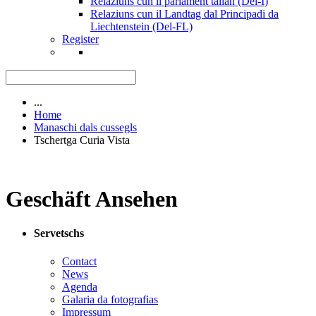
Relaziuns cun il parlament talian (Del-I)
Relaziuns cun il Landtag dal Principadi da
Liechtenstein (Del-FL)
Register
...
Home
Manaschi dals cussegls
Tschertga Curia Vista
Geschäft Ansehen
Servetschs
Contact
News
Agenda
Galaria da fotografias
Impressum