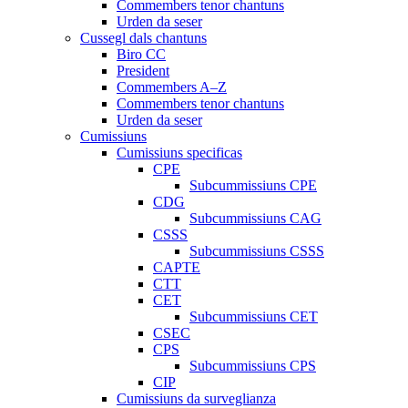
Commembers tenor chantuns
Urden da seser
Cussegl dals chantuns
Biro CC
President
Commembers A–Z
Commembers tenor chantuns
Urden da seser
Cumissiuns
Cumissiuns specificas
CPE
Subcummissiuns CPE
CDG
Subcummissiuns CAG
CSSS
Subcummissiuns CSSS
CAPTE
CTT
CET
Subcummissiuns CET
CSEC
CPS
Subcummissiuns CPS
CIP
Cumissiuns da surveglianza