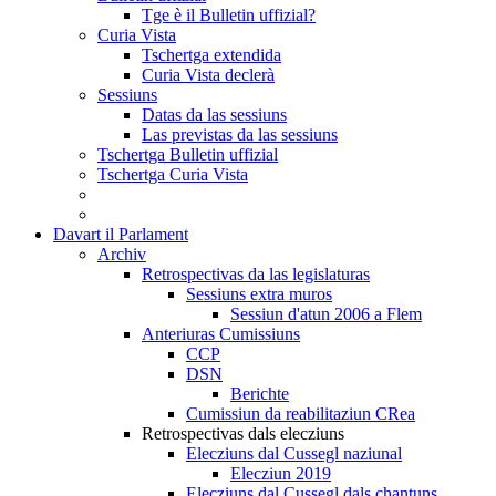
Tge è il Bulletin uffizial?
Curia Vista
Tschertga extendida
Curia Vista declerà
Sessiuns
Datas da las sessiuns
Las previstas da las sessiuns
Tschertga Bulletin uffizial
Tschertga Curia Vista
Davart il Parlament
Archiv
Retrospectivas da las legislaturas
Sessiuns extra muros
Sessiun d'atun 2006 a Flem
Anteriuras Cumissiuns
CCP
DSN
Berichte
Cumissiun da reabilitaziun CRea
Retrospectivas dals elecziuns
Elecziuns dal Cussegl naziunal
Elecziun 2019
Elecziuns dal Cussegl dals chantuns