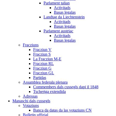
Parlament talian
Activitads
Basas legalas
Landtag da Liechtenstein
Activitads
Basas legalas
Parlament austriac
Activitads
Basas legalas
Fracziuns
Fracziun V
Fracziun S
La Fracziun M-E
Fracziun RL
Fracziun G
Fracziun GL
Partidas
Assamblea federala plenara
Commembers dals cussegls dapi il 1848
Tschertga extendida
Adressas
Manaschi dals cussegls
Votaziuns
Banca da datas da las votaziuns CN
Bulletin uffizial