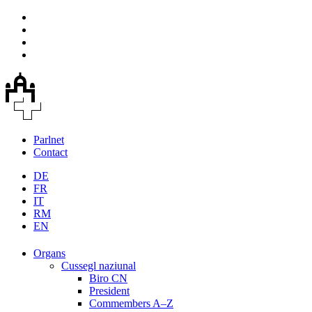
Parlnet
Contact
DE
FR
IT
RM
EN
Organs
Cussegl naziunal
Biro CN
President
Commembers A–Z