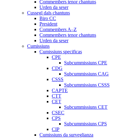
Commembers tenor chantuns
Urden da seser
Cussegl dals chantuns
Biro CC
President
Commembers A–Z
Commembers tenor chantuns
Urden da seser
Cumissiuns
Cumissiuns specificas
CPE
Subcummissiuns CPE
CDG
Subcummissiuns CAG
CSSS
Subcummissiuns CSSS
CAPTE
CTT
CET
Subcummissiuns CET
CSEC
CPS
Subcummissiuns CPS
CIP
Cumissiuns da surveglianza