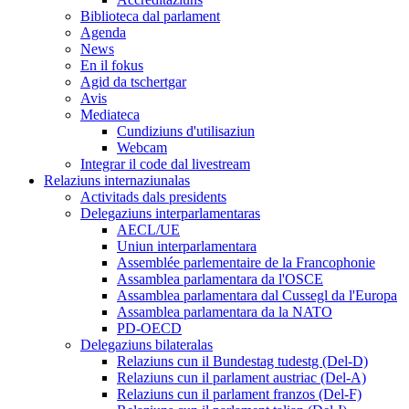
Biblioteca dal parlament
Agenda
News
En il fokus
Agid da tschertgar
Avis
Mediateca
Cundiziuns d'utilisaziun
Webcam
Integrar il code dal livestream
Relaziuns internaziunalas
Activitads dals presidents
Delegaziuns interparlamentaras
AECL/UE
Uniun interparlamentara
Assemblée parlementaire de la Francophonie
Assamblea parlamentara da l'OSCE
Assamblea parlamentara dal Cussegl da l'Europa
Assamblea parlamentara da la NATO
PD-OECD
Delegaziuns bilateralas
Relaziuns cun il Bundestag tudestg (Del-D)
Relaziuns cun il parlament austriac (Del-A)
Relaziuns cun il parlament franzos (Del-F)