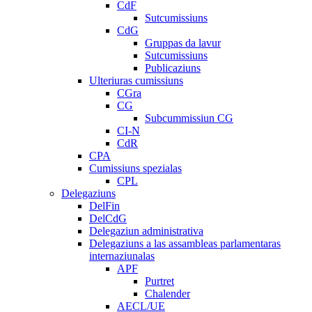
CdF
Sutcumissiuns
CdG
Gruppas da lavur
Sutcumissiuns
Publicaziuns
Ulteriuras cumissiuns
CGra
CG
Subcummissiun CG
CI-N
CdR
CPA
Cumissiuns spezialas
CPL
Delegaziuns
DelFin
DelCdG
Delegaziun administrativa
Delegaziuns a las assambleas parlamentaras
internaziunalas
APF
Purtret
Chalender
AECL/UE