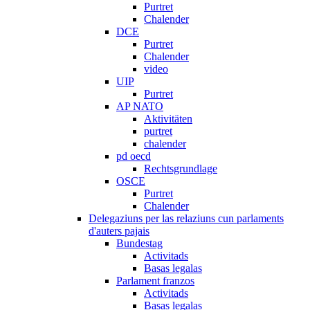
Purtret
Chalender
DCE
Purtret
Chalender
video
UIP
Purtret
AP NATO
Aktivitäten
purtret
chalender
pd oecd
Rechtsgrundlage
OSCE
Purtret
Chalender
Delegaziuns per las relaziuns cun parlaments
d'auters pajais
Bundestag
Activitads
Basas legalas
Parlament franzos
Activitads
Basas legalas