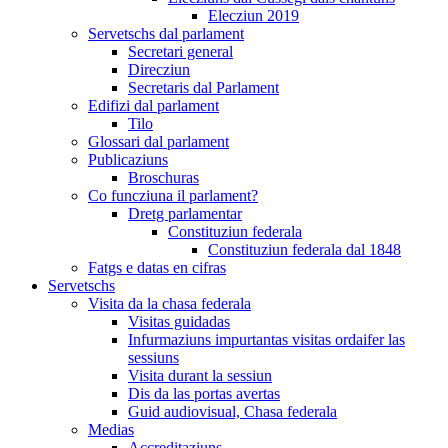
Elecziun 2019
Servetschs dal parlament
Secretari general
Direcziun
Secretaris dal Parlament
Edifizi dal parlament
Tilo
Glossari dal parlament
Publicaziuns
Broschuras
Co funcziuna il parlament?
Dretg parlamentar
Constituziun federala
Constituziun federala dal 1848
Fatgs e datas en cifras
Servetschs
Visita da la chasa federala
Visitas guidadas
Infurmaziuns impurtantas visitas ordaifer las
sessiuns
Visita durant la sessiun
Dis da las portas avertas
Guid audiovisual, Chasa federala
Medias
Accreditaziuns