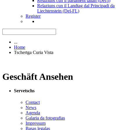
Relaziuns cun il parlament talian (Del-I)
Relaziuns cun il Landtag dal Principadi da
Liechtenstein (Del-FL)
Register
...
Home
Tschertga Curia Vista
Geschäft Ansehen
Servetschs
Contact
News
Agenda
Galaria da fotografias
Impressum
Basas legalas