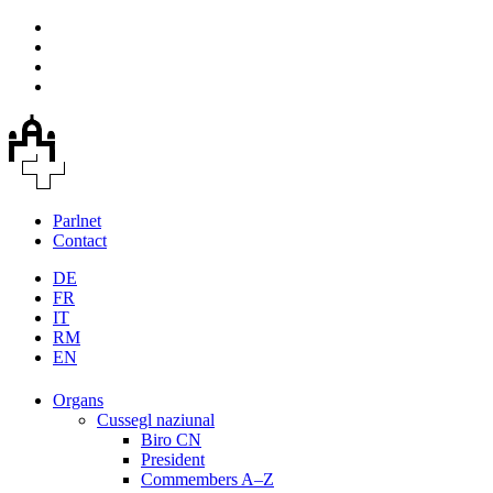
Parlnet
Contact
DE
FR
IT
RM
EN
Organs
Cussegl naziunal
Biro CN
President
Commembers A–Z