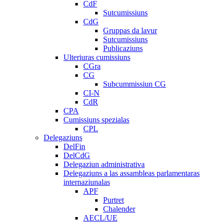
CdF
Sutcumissiuns
CdG
Gruppas da lavur
Sutcumissiuns
Publicaziuns
Ulteriuras cumissiuns
CGra
CG
Subcummissiun CG
CI-N
CdR
CPA
Cumissiuns spezialas
CPL
Delegaziuns
DelFin
DelCdG
Delegaziun administrativa
Delegaziuns a las assambleas parlamentaras
internaziunalas
APF
Purtret
Chalender
AECL/UE