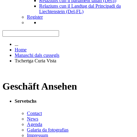
Relaziuns cun il parlament talian (Del-I)
Relaziuns cun il Landtag dal Principadi da
Liechtenstein (Del-FL)
Register
...
Home
Manaschi dals cussegls
Tschertga Curia Vista
Geschäft Ansehen
Servetschs
Contact
News
Agenda
Galaria da fotografias
Impressum