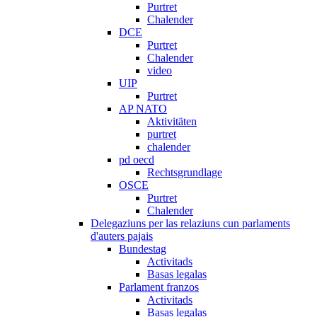
Purtret
Chalender
DCE
Purtret
Chalender
video
UIP
Purtret
AP NATO
Aktivitäten
purtret
chalender
pd oecd
Rechtsgrundlage
OSCE
Purtret
Chalender
Delegaziuns per las relaziuns cun parlaments
d'auters pajais
Bundestag
Activitads
Basas legalas
Parlament franzos
Activitads
Basas legalas