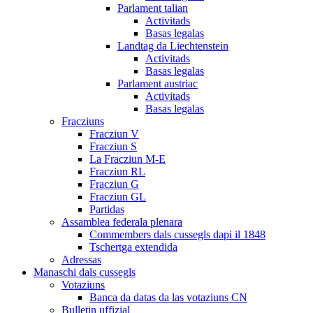
Parlament talian
Activitads
Basas legalas
Landtag da Liechtenstein
Activitads
Basas legalas
Parlament austriac
Activitads
Basas legalas
Fracziuns
Fracziun V
Fracziun S
La Fracziun M-E
Fracziun RL
Fracziun G
Fracziun GL
Partidas
Assamblea federala plenara
Commembers dals cussegls dapi il 1848
Tschertga extendida
Adressas
Manaschi dals cussegls
Votaziuns
Banca da datas da las votaziuns CN
Bulletin uffizial