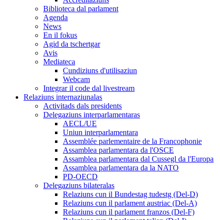
Biblioteca dal parlament
Agenda
News
En il fokus
Agid da tschertgar
Avis
Mediateca
Cundiziuns d'utilisaziun
Webcam
Integrar il code dal livestream
Relaziuns internaziunalas
Activitads dals presidents
Delegaziuns interparlamentaras
AECL/UE
Uniun interparlamentara
Assemblée parlementaire de la Francophonie
Assamblea parlamentara da l'OSCE
Assamblea parlamentara dal Cussegl da l'Europa
Assamblea parlamentara da la NATO
PD-OECD
Delegaziuns bilateralas
Relaziuns cun il Bundestag tudestg (Del-D)
Relaziuns cun il parlament austriac (Del-A)
Relaziuns cun il parlament franzos (Del-F)