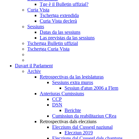
Tge è il Bulletin uffizial?
Curia Vista
Tschertga extendida
Curia Vista declerà
Sessiuns
Datas da las sessiuns
Las previstas da las sessiuns
Tschertga Bulletin uffizial
Tschertga Curia Vista
Davart il Parlament
Archiv
Retrospectivas da las legislaturas
Sessiuns extra muros
Sessiun d'atun 2006 a Flem
Anteriuras Cumissiuns
CCP
DSN
Berichte
Cumissiun da reabilitaziun CRea
Retrospectivas dals elecziuns
Elecziuns dal Cussegl naziunal
Elecziun 2019
Elecziuns dal Cussegl dals chantuns