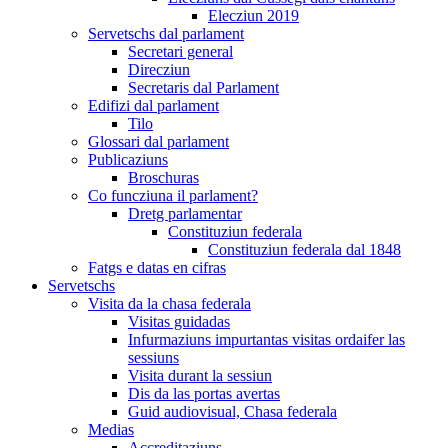
Elecziun 2019
Servetschs dal parlament
Secretari general
Direcziun
Secretaris dal Parlament
Edifizi dal parlament
Tilo
Glossari dal parlament
Publicaziuns
Broschuras
Co funcziuna il parlament?
Dretg parlamentar
Constituziun federala
Constituziun federala dal 1848
Fatgs e datas en cifras
Servetschs
Visita da la chasa federala
Visitas guidadas
Infurmaziuns impurtantas visitas ordaifer las
sessiuns
Visita durant la sessiun
Dis da las portas avertas
Guid audiovisual, Chasa federala
Medias
Accreditaziuns