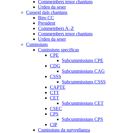
Commembers tenor chantuns
Urden da seser
Cussegl dals chantuns
Biro CC
President
Commembers A–Z
Commembers tenor chantuns
Urden da seser
Cumissiuns
Cumissiuns specificas
CPE
Subcummissiuns CPE
CDG
Subcummissiuns CAG
CSSS
Subcummissiuns CSSS
CAPTE
CTT
CET
Subcummissiuns CET
CSEC
CPS
Subcummissiuns CPS
CIP
Cumissiuns da surveglianza