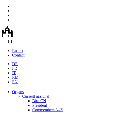
Parlnet
Contact
DE
FR
IT
RM
EN
Organs
Cussegl naziunal
Biro CN
President
Commembers A–Z