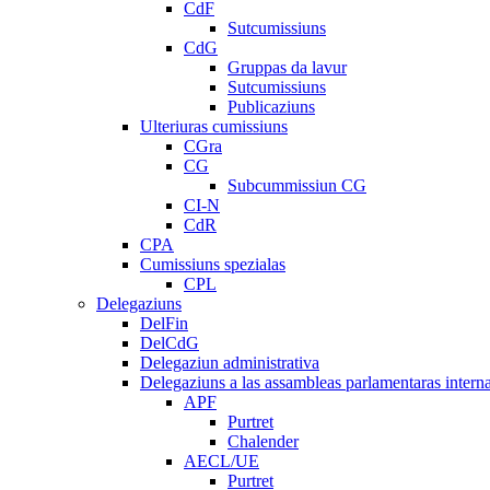
CdF
Sutcumissiuns
CdG
Gruppas da lavur
Sutcumissiuns
Publicaziuns
Ulteriuras cumissiuns
CGra
CG
Subcummissiun CG
CI-N
CdR
CPA
Cumissiuns spezialas
CPL
Delegaziuns
DelFin
DelCdG
Delegaziun administrativa
Delegaziuns a las assambleas parlamentaras intern
APF
Purtret
Chalender
AECL/UE
Purtret