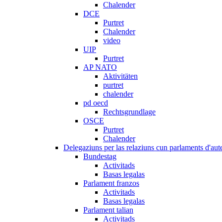
Chalender
DCE
Purtret
Chalender
video
UIP
Purtret
AP NATO
Aktivitäten
purtret
chalender
pd oecd
Rechtsgrundlage
OSCE
Purtret
Chalender
Delegaziuns per las relaziuns cun parlaments d'aute
Bundestag
Activitads
Basas legalas
Parlament franzos
Activitads
Basas legalas
Parlament talian
Activitads