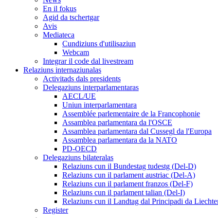
En il fokus
Agid da tschertgar
Avis
Mediateca
Cundiziuns d'utilisaziun
Webcam
Integrar il code dal livestream
Relaziuns internaziunalas
Activitads dals presidents
Delegaziuns interparlamentaras
AECL/UE
Uniun interparlamentara
Assemblée parlementaire de la Francophonie
Assamblea parlamentara da l'OSCE
Assamblea parlamentara dal Cussegl da l'Europa
Assamblea parlamentara da la NATO
PD-OECD
Delegaziuns bilateralas
Relaziuns cun il Bundestag tudestg (Del-D)
Relaziuns cun il parlament austriac (Del-A)
Relaziuns cun il parlament franzos (Del-F)
Relaziuns cun il parlament talian (Del-I)
Relaziuns cun il Landtag dal Principadi da Liechte
Register