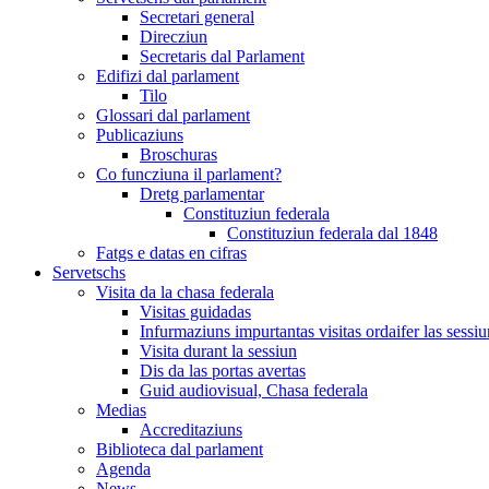
Secretari general
Direcziun
Secretaris dal Parlament
Edifizi dal parlament
Tilo
Glossari dal parlament
Publicaziuns
Broschuras
Co funcziuna il parlament?
Dretg parlamentar
Constituziun federala
Constituziun federala dal 1848
Fatgs e datas en cifras
Servetschs
Visita da la chasa federala
Visitas guidadas
Infurmaziuns impurtantas visitas ordaifer las sessiu
Visita durant la sessiun
Dis da las portas avertas
Guid audiovisual, Chasa federala
Medias
Accreditaziuns
Biblioteca dal parlament
Agenda
News