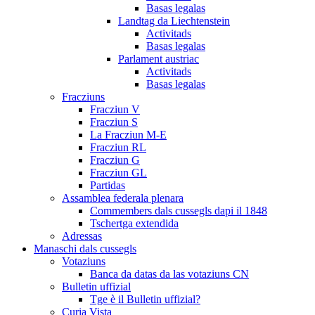
Basas legalas
Landtag da Liechtenstein
Activitads
Basas legalas
Parlament austriac
Activitads
Basas legalas
Fracziuns
Fracziun V
Fracziun S
La Fracziun M-E
Fracziun RL
Fracziun G
Fracziun GL
Partidas
Assamblea federala plenara
Commembers dals cussegls dapi il 1848
Tschertga extendida
Adressas
Manaschi dals cussegls
Votaziuns
Banca da datas da las votaziuns CN
Bulletin uffizial
Tge è il Bulletin uffizial?
Curia Vista