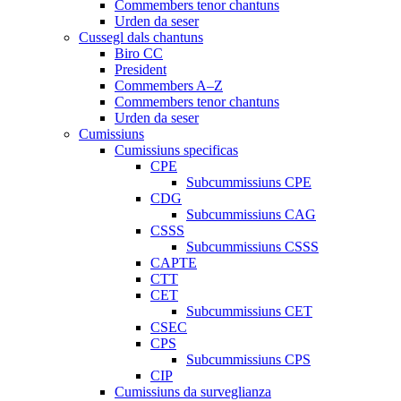
Commembers tenor chantuns
Urden da seser
Cussegl dals chantuns
Biro CC
President
Commembers A–Z
Commembers tenor chantuns
Urden da seser
Cumissiuns
Cumissiuns specificas
CPE
Subcummissiuns CPE
CDG
Subcummissiuns CAG
CSSS
Subcummissiuns CSSS
CAPTE
CTT
CET
Subcummissiuns CET
CSEC
CPS
Subcummissiuns CPS
CIP
Cumissiuns da surveglianza