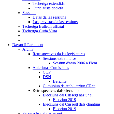
Tschertga extendida
Curia Vista declerà
Sessiuns
Datas da las sessiuns
Las previstas da las sessiuns
Tschertga Bulletin uffizial
Tschertga Curia Vista
Davart il Parlament
Archiv
Retrospectivas da las legislaturas
Sessiuns extra muros
Sessiun d'atun 2006 a Flem
Anteriuras Cumissiuns
CCP
DSN
Berichte
Cumissiun da reabilitaziun CRea
Retrospectivas dals elecziuns
Elecziuns dal Cussegl naziunal
Elecziun 2019
Elecziuns dal Cussegl dals chantuns
Elecziun 2019
Servetschs dal parlament