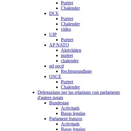
Purtret
Chalender
DCE
Purtret
Chalender
video
UIP
Purtret
AP NATO
Aktivitäten
purtret
chalender
pd oecd
Rechtsgrundlage
OSCE
Purtret
Chalender
Delegaziuns per las relaziuns cun parlaments
d'auters pajais
Bundestag
Activitads
Basas legalas
Parlament franzos
Activitads
Basas legalas