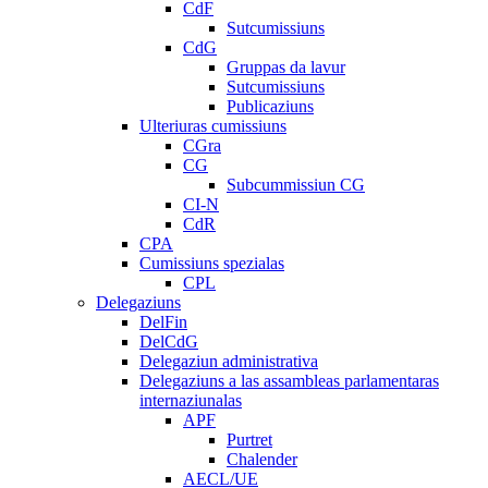
CdF
Sutcumissiuns
CdG
Gruppas da lavur
Sutcumissiuns
Publicaziuns
Ulteriuras cumissiuns
CGra
CG
Subcummissiun CG
CI-N
CdR
CPA
Cumissiuns spezialas
CPL
Delegaziuns
DelFin
DelCdG
Delegaziun administrativa
Delegaziuns a las assambleas parlamentaras
internaziunalas
APF
Purtret
Chalender
AECL/UE