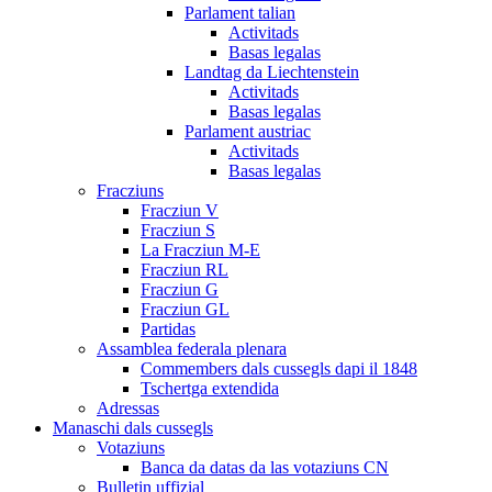
Parlament talian
Activitads
Basas legalas
Landtag da Liechtenstein
Activitads
Basas legalas
Parlament austriac
Activitads
Basas legalas
Fracziuns
Fracziun V
Fracziun S
La Fracziun M-E
Fracziun RL
Fracziun G
Fracziun GL
Partidas
Assamblea federala plenara
Commembers dals cussegls dapi il 1848
Tschertga extendida
Adressas
Manaschi dals cussegls
Votaziuns
Banca da datas da las votaziuns CN
Bulletin uffizial