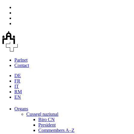
Parlnet
Contact
DE
FR
IT
RM
EN
Organs
Cussegl naziunal
Biro CN
President
Commembers A–Z