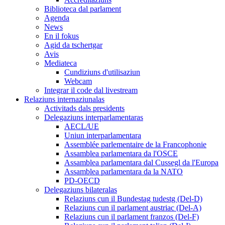
Biblioteca dal parlament
Agenda
News
En il fokus
Agid da tschertgar
Avis
Mediateca
Cundiziuns d'utilisaziun
Webcam
Integrar il code dal livestream
Relaziuns internaziunalas
Activitads dals presidents
Delegaziuns interparlamentaras
AECL/UE
Uniun interparlamentara
Assemblée parlementaire de la Francophonie
Assamblea parlamentara da l'OSCE
Assamblea parlamentara dal Cussegl da l'Europa
Assamblea parlamentara da la NATO
PD-OECD
Delegaziuns bilateralas
Relaziuns cun il Bundestag tudestg (Del-D)
Relaziuns cun il parlament austriac (Del-A)
Relaziuns cun il parlament franzos (Del-F)