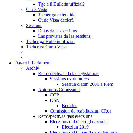
Tge è il Bulletin uffizial?
Curia Vista
Tschertga extendida
Curia Vista declerà
Sessiuns
Datas da las sessiuns
Las previstas da las sessiuns
Tschertga Bulletin uffizial
Tschertga Curia Vista
Davart il Parlament
Archiv
Retrospectivas da las legislaturas
Sessiuns extra muros
Sessiun d'atun 2006 a Flem
Anteriuras Cumissiuns
CCP
DSN
Berichte
Cumissiun da reabilitaziun CRea
Retrospectivas dals elecziuns
Elecziuns dal Cussegl naziunal
Elecziun 2019
Elecziuns dal Cussegl dals chantuns