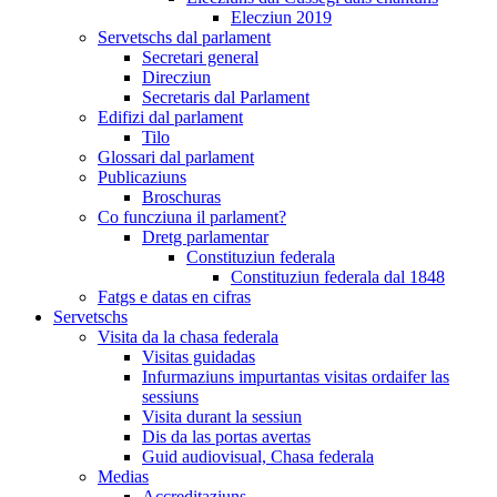
Elecziun 2019
Servetschs dal parlament
Secretari general
Direcziun
Secretaris dal Parlament
Edifizi dal parlament
Tilo
Glossari dal parlament
Publicaziuns
Broschuras
Co funcziuna il parlament?
Dretg parlamentar
Constituziun federala
Constituziun federala dal 1848
Fatgs e datas en cifras
Servetschs
Visita da la chasa federala
Visitas guidadas
Infurmaziuns impurtantas visitas ordaifer las
sessiuns
Visita durant la sessiun
Dis da las portas avertas
Guid audiovisual, Chasa federala
Medias
Accreditaziuns