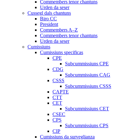
Commembers tenor chantuns
Urden da seser
Cussegl dals chantuns
Biro CC
President
Commembers A–Z
Commembers tenor chantuns
Urden da seser
Cumissiuns
Cumissiuns specificas
CPE
Subcummissiuns CPE
CDG
Subcummissiuns CAG
CSSS
Subcummissiuns CSSS
CAPTE
CTT
CET
Subcummissiuns CET
CSEC
CPS
Subcummissiuns CPS
CIP
Cumissiuns da surveglianza