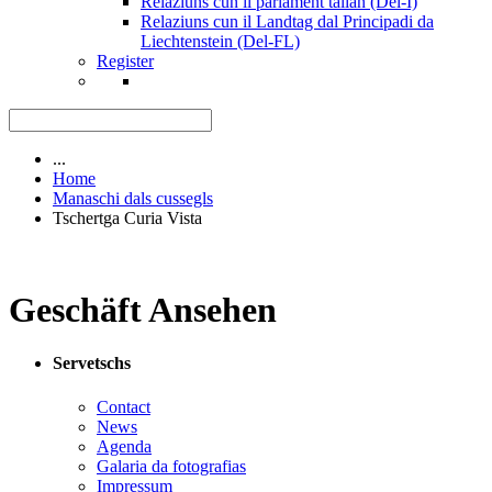
Relaziuns cun il parlament talian (Del-I)
Relaziuns cun il Landtag dal Principadi da
Liechtenstein (Del-FL)
Register
...
Home
Manaschi dals cussegls
Tschertga Curia Vista
Geschäft Ansehen
Servetschs
Contact
News
Agenda
Galaria da fotografias
Impressum