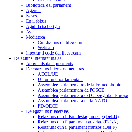
Biblioteca dal parlament
Agenda
News
En il fokus
Agid da tschertgar
Avis
Mediateca
Cundiziuns d'utilisaziun
Webcam
Integrar il code dal livestream
Relaziuns internaziunalas
Activitads dals presidents
Delegaziuns interparlamentaras
AECL/UE
Uniun interparlamentara
Assemblée parlementaire de la Francophonie
Assamblea parlamentara da l'OSCE
Assamblea parlamentara dal Cussegl da l'Europa
Assamblea parlamentara da la NATO
PD-OECD
Delegaziuns bilateralas
Relaziuns cun il Bundestag tudestg (Del-D)
Relaziuns cun il parlament austriac (Del-A)
Relaziuns cun il parlament franzos (Del-F)