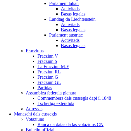
Parlament talian
Activitads
Basas legalas
Landtag da Liechtenstein
Activitads
Basas legalas
Parlament austriac
Activitads
Basas legalas
Fracziuns
Fracziun V
Fracziun S
La Fracziun M-E
Fracziun RL
Fracziun G
Fracziun GL
Partidas
Assamblea federala plenara
Commembers dals cussegls dapi il 1848
Tschertga extendida
Adressas
Manaschi dals cussegls
Votaziuns
Banca da datas da las votaziuns CN
Bulletin uffizial