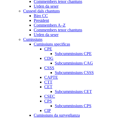
Commembers tenor chantuns
Urden da seser
Cussegl dals chantuns
Biro CC
President
Commembers A–Z
Commembers tenor chantuns
Urden da seser
Cumissiuns
Cumissiuns specificas
CPE
Subcummissiuns CPE
CDG
Subcummissiuns CAG
CSSS
Subcummissiuns CSSS
CAPTE
CTT
CET
Subcummissiuns CET
CSEC
CPS
Subcummissiuns CPS
CIP
Cumissiuns da surveglianza