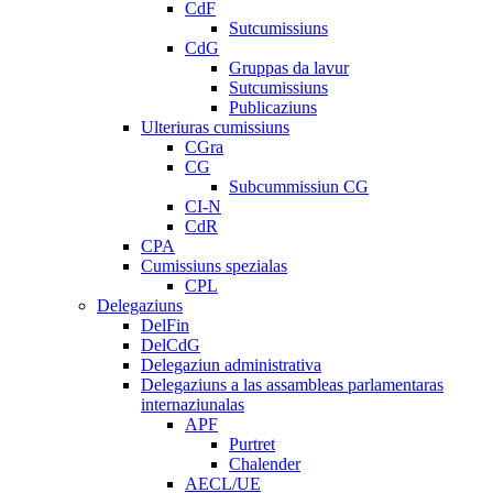
CdF
Sutcumissiuns
CdG
Gruppas da lavur
Sutcumissiuns
Publicaziuns
Ulteriuras cumissiuns
CGra
CG
Subcummissiun CG
CI-N
CdR
CPA
Cumissiuns spezialas
CPL
Delegaziuns
DelFin
DelCdG
Delegaziun administrativa
Delegaziuns a las assambleas parlamentaras
internaziunalas
APF
Purtret
Chalender
AECL/UE