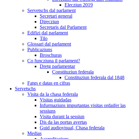
Elecziun 2019
Servetschs dal parlament
Secretari general
Direcziun
Secretaris dal Parlament
Edifizi dal parlament
Tilo
Glossari dal parlament
Publicaziuns
Broschuras
Co funcziuna il parlament?
Dretg parlamentar
Constituziun federala
Constituziun federala dal 1848
Fatgs e datas en cifras
Servetschs
Visita da la chasa federala
Visitas guidadas
Infurmaziuns impurtantas visitas ordaifer las
sessiuns
Visita durant la sessiun
Dis da las portas avertas
Guid audiovisual, Chasa federala
Medias
Accreditaziuns