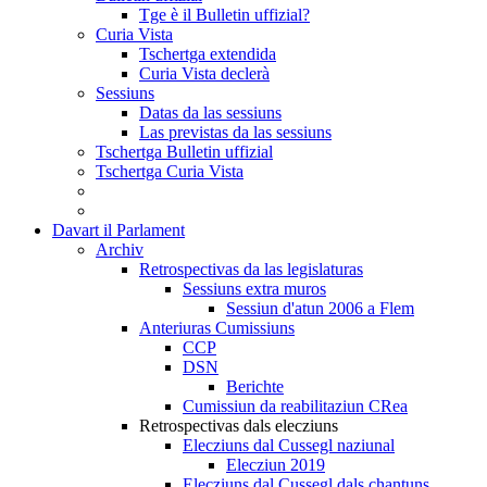
Tge è il Bulletin uffizial?
Curia Vista
Tschertga extendida
Curia Vista declerà
Sessiuns
Datas da las sessiuns
Las previstas da las sessiuns
Tschertga Bulletin uffizial
Tschertga Curia Vista
Davart il Parlament
Archiv
Retrospectivas da las legislaturas
Sessiuns extra muros
Sessiun d'atun 2006 a Flem
Anteriuras Cumissiuns
CCP
DSN
Berichte
Cumissiun da reabilitaziun CRea
Retrospectivas dals elecziuns
Elecziuns dal Cussegl naziunal
Elecziun 2019
Elecziuns dal Cussegl dals chantuns