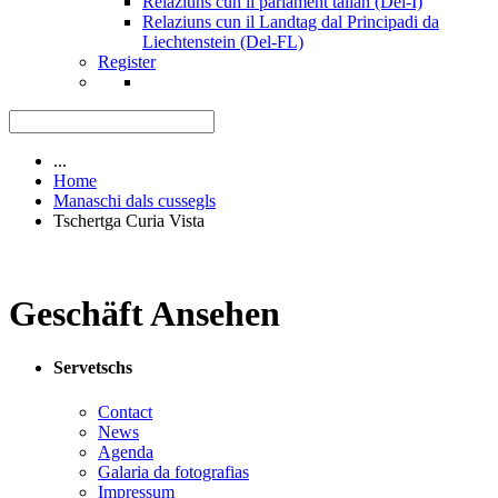
Relaziuns cun il parlament talian (Del-I)
Relaziuns cun il Landtag dal Principadi da
Liechtenstein (Del-FL)
Register
...
Home
Manaschi dals cussegls
Tschertga Curia Vista
Geschäft Ansehen
Servetschs
Contact
News
Agenda
Galaria da fotografias
Impressum