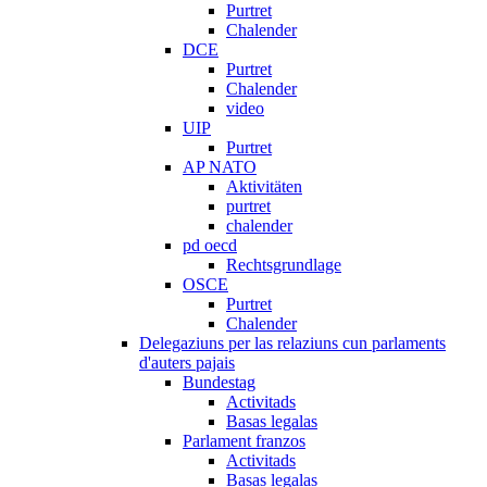
Purtret
Chalender
DCE
Purtret
Chalender
video
UIP
Purtret
AP NATO
Aktivitäten
purtret
chalender
pd oecd
Rechtsgrundlage
OSCE
Purtret
Chalender
Delegaziuns per las relaziuns cun parlaments
d'auters pajais
Bundestag
Activitads
Basas legalas
Parlament franzos
Activitads
Basas legalas