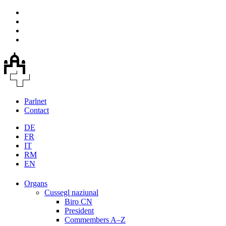
Parlnet
Contact
DE
FR
IT
RM
EN
Organs
Cussegl naziunal
Biro CN
President
Commembers A–Z