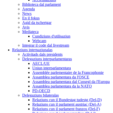
Biblioteca dal parlament
Agenda
News
En il fokus
Agid da tschertgar
Avis
Mediateca
Cundiziuns d'utilisaziun
Webcam
Integrar il code dal livestream
Relaziuns internaziunalas
Activitads dals presidents
Delegaziuns interparlamentaras
AECL/UE
Uniun interparlamentara
Assemblée parlementaire de la Francophonie
Assamblea parlamentara da l'OSCE
Assamblea parlamentara dal Cussegl da l'Europa
Assamblea parlamentara da la NATO
PD-OECD
Delegaziuns bilateralas
Relaziuns cun il Bundestag tudestg (Del-D)
Relaziuns cun il parlament austriac (Del-A)
Relaziuns cun il parlament franzos (Del-F)