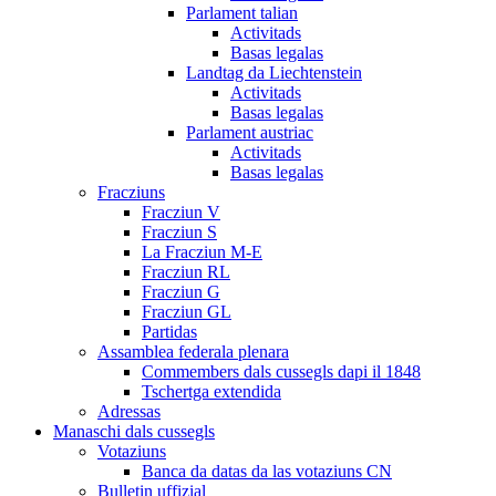
Parlament talian
Activitads
Basas legalas
Landtag da Liechtenstein
Activitads
Basas legalas
Parlament austriac
Activitads
Basas legalas
Fracziuns
Fracziun V
Fracziun S
La Fracziun M-E
Fracziun RL
Fracziun G
Fracziun GL
Partidas
Assamblea federala plenara
Commembers dals cussegls dapi il 1848
Tschertga extendida
Adressas
Manaschi dals cussegls
Votaziuns
Banca da datas da las votaziuns CN
Bulletin uffizial