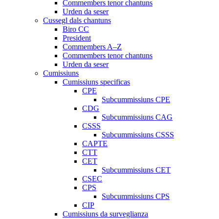
Commembers tenor chantuns
Urden da seser
Cussegl dals chantuns
Biro CC
President
Commembers A–Z
Commembers tenor chantuns
Urden da seser
Cumissiuns
Cumissiuns specificas
CPE
Subcummissiuns CPE
CDG
Subcummissiuns CAG
CSSS
Subcummissiuns CSSS
CAPTE
CTT
CET
Subcummissiuns CET
CSEC
CPS
Subcummissiuns CPS
CIP
Cumissiuns da surveglianza