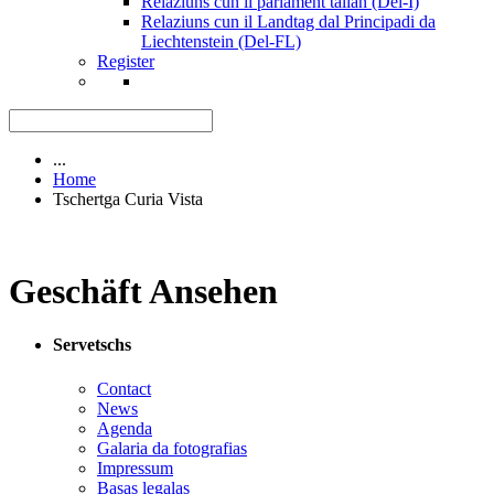
Relaziuns cun il parlament talian (Del-I)
Relaziuns cun il Landtag dal Principadi da
Liechtenstein (Del-FL)
Register
...
Home
Tschertga Curia Vista
Geschäft Ansehen
Servetschs
Contact
News
Agenda
Galaria da fotografias
Impressum
Basas legalas