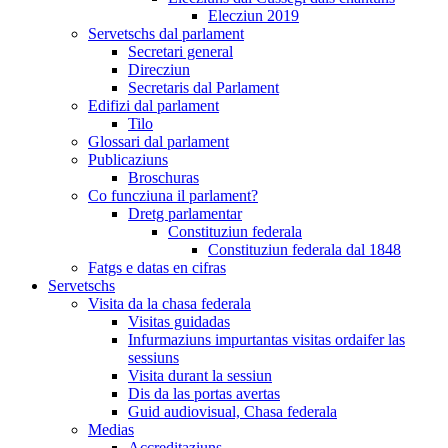
Elecziun 2019
Servetschs dal parlament
Secretari general
Direcziun
Secretaris dal Parlament
Edifizi dal parlament
Tilo
Glossari dal parlament
Publicaziuns
Broschuras
Co funcziuna il parlament?
Dretg parlamentar
Constituziun federala
Constituziun federala dal 1848
Fatgs e datas en cifras
Servetschs
Visita da la chasa federala
Visitas guidadas
Infurmaziuns impurtantas visitas ordaifer las
sessiuns
Visita durant la sessiun
Dis da las portas avertas
Guid audiovisual, Chasa federala
Medias
Accreditaziuns