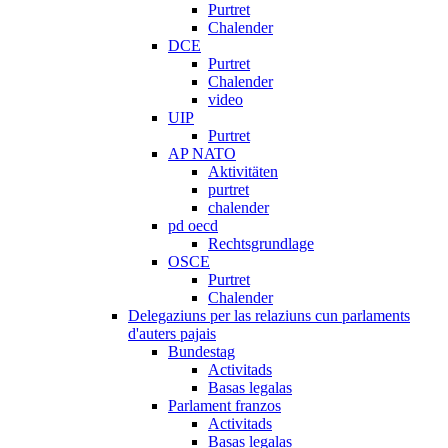
Purtret
Chalender
DCE
Purtret
Chalender
video
UIP
Purtret
AP NATO
Aktivitäten
purtret
chalender
pd oecd
Rechtsgrundlage
OSCE
Purtret
Chalender
Delegaziuns per las relaziuns cun parlaments
d'auters pajais
Bundestag
Activitads
Basas legalas
Parlament franzos
Activitads
Basas legalas