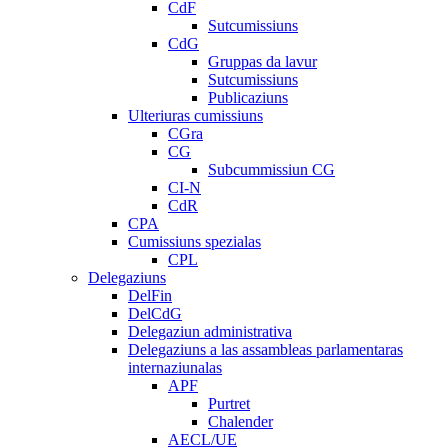
CdF
Sutcumissiuns
CdG
Gruppas da lavur
Sutcumissiuns
Publicaziuns
Ulteriuras cumissiuns
CGra
CG
Subcummissiun CG
CI-N
CdR
CPA
Cumissiuns spezialas
CPL
Delegaziuns
DelFin
DelCdG
Delegaziun administrativa
Delegaziuns a las assambleas parlamentaras
internaziunalas
APF
Purtret
Chalender
AECL/UE