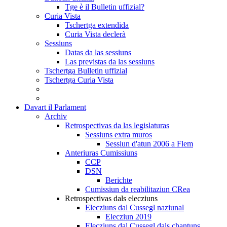
Tge è il Bulletin uffizial?
Curia Vista
Tschertga extendida
Curia Vista declerà
Sessiuns
Datas da las sessiuns
Las previstas da las sessiuns
Tschertga Bulletin uffizial
Tschertga Curia Vista
Davart il Parlament
Archiv
Retrospectivas da las legislaturas
Sessiuns extra muros
Sessiun d'atun 2006 a Flem
Anteriuras Cumissiuns
CCP
DSN
Berichte
Cumissiun da reabilitaziun CRea
Retrospectivas dals elecziuns
Elecziuns dal Cussegl naziunal
Elecziun 2019
Elecziuns dal Cussegl dals chantuns