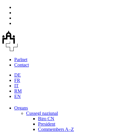
Parlnet
Contact
DE
FR
IT
RM
EN
Organs
Cussegl naziunal
Biro CN
President
Commembers A–Z