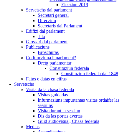
Elecziun 2019
Servetschs dal parlament
Secretari general
Direcziun
Secretaris dal Parlament
Edifizi dal parlament
Tilo
Glossari dal parlament
Publicaziuns
Broschuras
Co funcziuna il parlament?
Dretg parlamentar
Constituziun federala
Constituziun federala dal 1848
Fatgs e datas en cifras
Servetschs
Visita da la chasa federala
Visitas guidadas
Infurmaziuns impurtantas visitas ordaifer las
sessiuns
Visita durant la sessiun
Dis da las portas avertas
Guid audiovisual, Chasa federala
Medias
Accreditaziuns