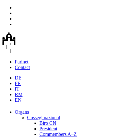
Parlnet
Contact
DE
FR
IT
RM
EN
Organs
Cussegl naziunal
Biro CN
President
Commembers A–Z