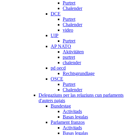
Purtret
Chalender
DCE
Purtret
Chalender
video
UIP
Purtret
AP NATO
Aktivitäten
purtret
chalender
pd oecd
Rechtsgrundlage
OSCE
Purtret
Chalender
Delegaziuns per las relaziuns cun parlaments
d'auters pajais
Bundestag
Activitads
Basas legalas
Parlament franzos
Activitads
Basas legalas