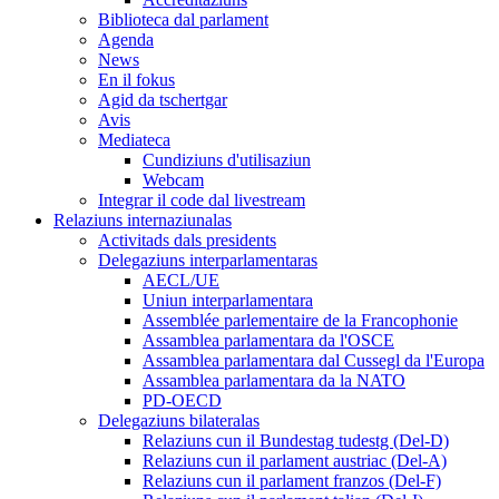
Biblioteca dal parlament
Agenda
News
En il fokus
Agid da tschertgar
Avis
Mediateca
Cundiziuns d'utilisaziun
Webcam
Integrar il code dal livestream
Relaziuns internaziunalas
Activitads dals presidents
Delegaziuns interparlamentaras
AECL/UE
Uniun interparlamentara
Assemblée parlementaire de la Francophonie
Assamblea parlamentara da l'OSCE
Assamblea parlamentara dal Cussegl da l'Europa
Assamblea parlamentara da la NATO
PD-OECD
Delegaziuns bilateralas
Relaziuns cun il Bundestag tudestg (Del-D)
Relaziuns cun il parlament austriac (Del-A)
Relaziuns cun il parlament franzos (Del-F)