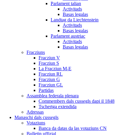
Parlament talian
Activitads
Basas legalas
Landtag da Liechtenstein
Activitads
Basas legalas
Parlament austriac
Activitads
Basas legalas
Fracziuns
Fracziun V
Fracziun S
La Fracziun M-E
Fracziun RL
Fracziun G
Fracziun GL
Partidas
Assamblea federala plenara
Commembers dals cussegls dapi il 1848
Tschertga extendida
Adressas
Manaschi dals cussegls
Votaziuns
Banca da datas da las votaziuns CN
Bulletin uffizial