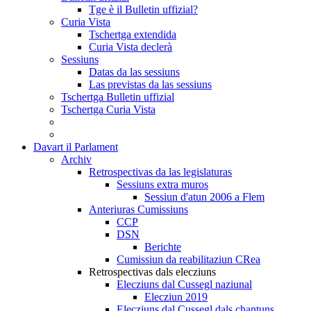
Tge è il Bulletin uffizial?
Curia Vista
Tschertga extendida
Curia Vista declerà
Sessiuns
Datas da las sessiuns
Las previstas da las sessiuns
Tschertga Bulletin uffizial
Tschertga Curia Vista
Davart il Parlament
Archiv
Retrospectivas da las legislaturas
Sessiuns extra muros
Sessiun d'atun 2006 a Flem
Anteriuras Cumissiuns
CCP
DSN
Berichte
Cumissiun da reabilitaziun CRea
Retrospectivas dals elecziuns
Elecziuns dal Cussegl naziunal
Elecziun 2019
Elecziuns dal Cussegl dals chantuns