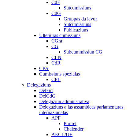
CdF
Sutcumissiuns
CdG
Gruppas da lavur
Sutcumissiuns
Publicaziuns
Ulteriuras cumissiuns
CGra
CG
Subcummissiun CG
CI-N
CdR
CPA
Cumissiuns spezialas
CPL
Delegaziuns
DelFin
DelCdG
Delegaziun administrativa
Delegaziuns a las assambleas parlamentaras
internaziunalas
APF
Purtret
Chalender
AECL/UE