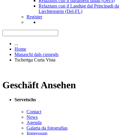
Relaziuns cun il parlament talian (Del-I)
Relaziuns cun il Landtag dal Principadi da
Liechtenstein (Del-FL)
Register
...
Home
Manaschi dals cussegls
Tschertga Curia Vista
Geschäft Ansehen
Servetschs
Contact
News
Agenda
Galaria da fotografias
Impressum