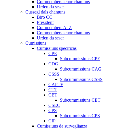
Commembers tenor chantuns
Urden da seser
Cussegl dals chantuns
Biro CC
President
Commembers A–Z
Commembers tenor chantuns
Urden da seser
Cumissiuns
Cumissiuns specificas
CPE
Subcummissiuns CPE
CDG
Subcummissiuns CAG
CSSS
Subcummissiuns CSSS
CAPTE
CTT
CET
Subcummissiuns CET
CSEC
CPS
Subcummissiuns CPS
CIP
Cumissiuns da surveglianza