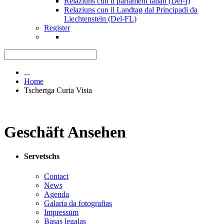
Relaziuns cun il parlament talian (Del-I)
Relaziuns cun il Landtag dal Principadi da
Liechtenstein (Del-FL)
Register
...
Home
Tschertga Curia Vista
Geschäft Ansehen
Servetschs
Contact
News
Agenda
Galaria da fotografias
Impressum
Basas legalas