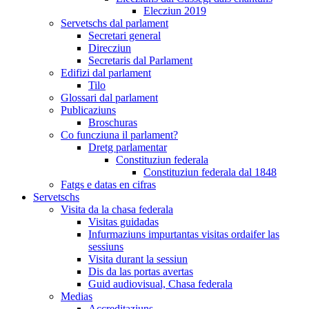
Elecziun 2019
Servetschs dal parlament
Secretari general
Direcziun
Secretaris dal Parlament
Edifizi dal parlament
Tilo
Glossari dal parlament
Publicaziuns
Broschuras
Co funcziuna il parlament?
Dretg parlamentar
Constituziun federala
Constituziun federala dal 1848
Fatgs e datas en cifras
Servetschs
Visita da la chasa federala
Visitas guidadas
Infurmaziuns impurtantas visitas ordaifer las
sessiuns
Visita durant la sessiun
Dis da las portas avertas
Guid audiovisual, Chasa federala
Medias
Accreditaziuns