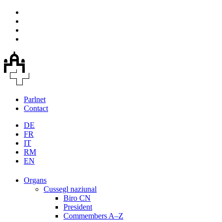
Parlnet
Contact
DE
FR
IT
RM
EN
Organs
Cussegl naziunal
Biro CN
President
Commembers A–Z