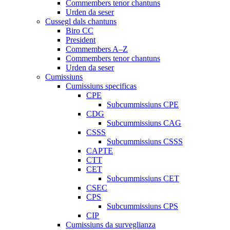
Commembers tenor chantuns
Urden da seser
Cussegl dals chantuns
Biro CC
President
Commembers A–Z
Commembers tenor chantuns
Urden da seser
Cumissiuns
Cumissiuns specificas
CPE
Subcummissiuns CPE
CDG
Subcummissiuns CAG
CSSS
Subcummissiuns CSSS
CAPTE
CTT
CET
Subcummissiuns CET
CSEC
CPS
Subcummissiuns CPS
CIP
Cumissiuns da surveglianza