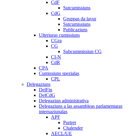
CdF
Sutcumissiuns
CdG
Gruppas da lavur
Sutcumissiuns
Publicaziuns
Ulteriuras cumissiuns
CGra
CG
Subcummissiun CG
CI-N
CdR
CPA
Cumissiuns spezialas
CPL
Delegaziuns
DelFin
DelCdG
Delegaziun administrativa
Delegaziuns a las assambleas parlamentaras
internaziunalas
APF
Purtret
Chalender
AECL/UE