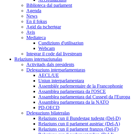
Biblioteca dal parlament
Agenda
News
En il fokus
Agid da tschertgar
Avis
Mediateca
Cundiziuns d'utilisaziun
Webcam
Integrar il code dal livestream
Relaziuns internaziunalas
Activitads dals presidents
Delegaziuns interparlamentaras
AECL/UE
Uniun interparlamentara
Assemblée parlementaire de la Francophonie
Assamblea parlamentara da l'OSCE
Assamblea parlamentara dal Cussegl da l'Europa
Assamblea parlamentara da la NATO
PD-OECD
Delegaziuns bilateralas
Relaziuns cun il Bundestag tudestg (Del-D)
Relaziuns cun il parlament austriac (Del-A)
Relaziuns cun il parlament franzos (Del-F)