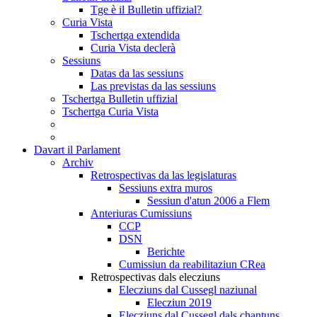
Tge è il Bulletin uffizial?
Curia Vista
Tschertga extendida
Curia Vista declerà
Sessiuns
Datas da las sessiuns
Las previstas da las sessiuns
Tschertga Bulletin uffizial
Tschertga Curia Vista
Davart il Parlament
Archiv
Retrospectivas da las legislaturas
Sessiuns extra muros
Sessiun d'atun 2006 a Flem
Anteriuras Cumissiuns
CCP
DSN
Berichte
Cumissiun da reabilitaziun CRea
Retrospectivas dals elecziuns
Elecziuns dal Cussegl naziunal
Elecziun 2019
Elecziuns dal Cussegl dals chantuns