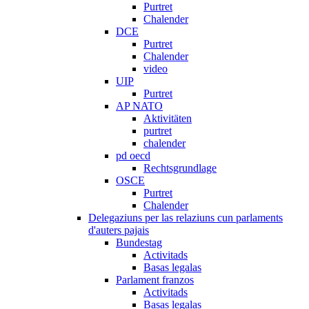
Purtret
Chalender
DCE
Purtret
Chalender
video
UIP
Purtret
AP NATO
Aktivitäten
purtret
chalender
pd oecd
Rechtsgrundlage
OSCE
Purtret
Chalender
Delegaziuns per las relaziuns cun parlaments
d'auters pajais
Bundestag
Activitads
Basas legalas
Parlament franzos
Activitads
Basas legalas