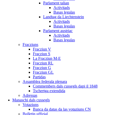
Parlament talian
Activitads
Basas legalas
Landtag da Liechtenstein
Activitads
Basas legalas
Parlament austriac
Activitads
Basas legalas
Fracziuns
Fracziun V
Fracziun S
La Fracziun M-E
Fracziun RL
Fracziun G
Fracziun GL
Partidas
Assamblea federala plenara
Commembers dals cussegls dapi il 1848
Tschertga extendida
Adressas
Manaschi dals cussegls
Votaziuns
Banca da datas da las votaziuns CN
Bulletin uffizial