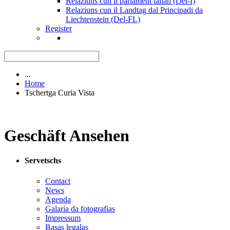
Relaziuns cun il parlament talian (Del-I)
Relaziuns cun il Landtag dal Principadi da
Liechtenstein (Del-FL)
Register
...
Home
Tschertga Curia Vista
Geschäft Ansehen
Servetschs
Contact
News
Agenda
Galaria da fotografias
Impressum
Basas legalas