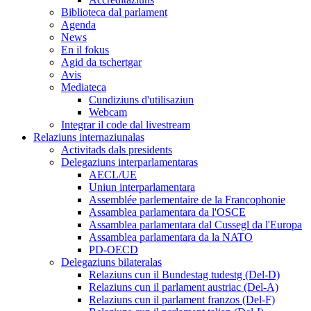
Biblioteca dal parlament
Agenda
News
En il fokus
Agid da tschertgar
Avis
Mediateca
Cundiziuns d'utilisaziun
Webcam
Integrar il code dal livestream
Relaziuns internaziunalas
Activitads dals presidents
Delegaziuns interparlamentaras
AECL/UE
Uniun interparlamentara
Assemblée parlementaire de la Francophonie
Assamblea parlamentara da l'OSCE
Assamblea parlamentara dal Cussegl da l'Europa
Assamblea parlamentara da la NATO
PD-OECD
Delegaziuns bilateralas
Relaziuns cun il Bundestag tudestg (Del-D)
Relaziuns cun il parlament austriac (Del-A)
Relaziuns cun il parlament franzos (Del-F)