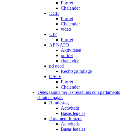
Purtret
Chalender
DCE
Purtret
Chalender
video
UIP
Purtret
AP NATO
Aktivitäten
purtret
chalender
pd oecd
Rechtsgrundlage
OSCE
Purtret
Chalender
Delegaziuns per las relaziuns cun parlaments
d'auters pajais
Bundestag
Activitads
Basas legalas
Parlament franzos
Activitads
Basas legalas