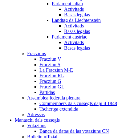
Parlament talian
Activitads
Basas legalas
Landtag da Liechtenstein
Activitads
Basas legalas
Parlament austriac
Activitads
Basas legalas
Fracziuns
Fracziun V
Fracziun S
La Fracziun M-E
Fracziun RL
Fracziun G
Fracziun GL
Partidas
Assamblea federala plenara
Commembers dals cussegls dapi il 1848
Tschertga extendida
Adressas
Manaschi dals cussegls
Votaziuns
Banca da datas da las votaziuns CN
Bulletin uffizial