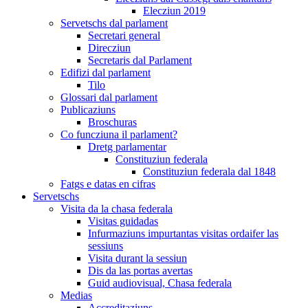
Elecziun 2019
Servetschs dal parlament
Secretari general
Direcziun
Secretaris dal Parlament
Edifizi dal parlament
Tilo
Glossari dal parlament
Publicaziuns
Broschuras
Co funcziuna il parlament?
Dretg parlamentar
Constituziun federala
Constituziun federala dal 1848
Fatgs e datas en cifras
Servetschs
Visita da la chasa federala
Visitas guidadas
Infurmaziuns impurtantas visitas ordaifer las
sessiuns
Visita durant la sessiun
Dis da las portas avertas
Guid audiovisual, Chasa federala
Medias
Accreditaziuns