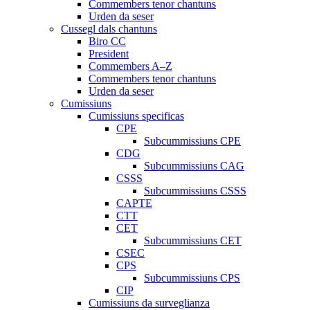
Commembers tenor chantuns
Urden da seser
Cussegl dals chantuns
Biro CC
President
Commembers A–Z
Commembers tenor chantuns
Urden da seser
Cumissiuns
Cumissiuns specificas
CPE
Subcummissiuns CPE
CDG
Subcummissiuns CAG
CSSS
Subcummissiuns CSSS
CAPTE
CTT
CET
Subcummissiuns CET
CSEC
CPS
Subcummissiuns CPS
CIP
Cumissiuns da surveglianza