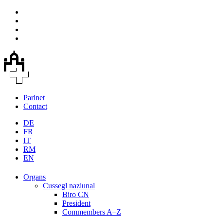
Parlnet
Contact
DE
FR
IT
RM
EN
Organs
Cussegl naziunal
Biro CN
President
Commembers A–Z