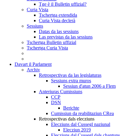
Tge è il Bulletin uffizial?
Curia Vista
Tschertga extendida
Curia Vista declerà
Sessiuns
Datas da las sessiuns
Las previstas da las sessiuns
Tschertga Bulletin uffizial
Tschertga Curia Vista
Davart il Parlament
Archiv
Retrospectivas da las legislaturas
Sessiuns extra muros
Sessiun d'atun 2006 a Flem
Anteriuras Cumissiuns
CCP
DSN
Berichte
Cumissiun da reabilitaziun CRea
Retrospectivas dals elecziuns
Elecziuns dal Cussegl naziunal
Elecziun 2019
Elecziuns dal Cussegl dals chantuns