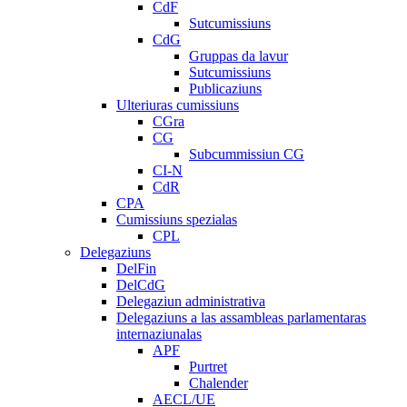
CdF
Sutcumissiuns
CdG
Gruppas da lavur
Sutcumissiuns
Publicaziuns
Ulteriuras cumissiuns
CGra
CG
Subcummissiun CG
CI-N
CdR
CPA
Cumissiuns spezialas
CPL
Delegaziuns
DelFin
DelCdG
Delegaziun administrativa
Delegaziuns a las assambleas parlamentaras
internaziunalas
APF
Purtret
Chalender
AECL/UE