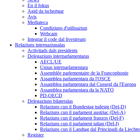
En il fokus
Agid da tschertgar
Avis
Mediateca
Cundiziuns d'utilisaziun
Webcam
Integrar il code dal livestream
Relaziuns internaziunalas
Activitads dals presidents
Delegaziuns interparlamentaras
AECL/UE
Uniun interparlamentara
Assemblée parlementaire de la Francophonie
Assamblea parlamentara da l'OSCE
Assamblea parlamentara dal Cussegl da l'Europa
Assamblea parlamentara da la NATO
PD-OECD
Delegaziuns bilateralas
Relaziuns cun il Bundestag tudestg (Del-D)
Relaziuns cun il parlament austriac (Del-A)
Relaziuns cun il parlament franzos (Del-F)
Relaziuns cun il parlament talian (Del-I)
Relaziuns cun il Landtag dal Principadi da Liechte
Register