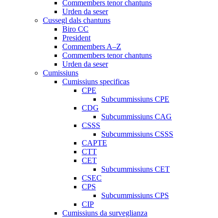
Commembers tenor chantuns
Urden da seser
Cussegl dals chantuns
Biro CC
President
Commembers A–Z
Commembers tenor chantuns
Urden da seser
Cumissiuns
Cumissiuns specificas
CPE
Subcummissiuns CPE
CDG
Subcummissiuns CAG
CSSS
Subcummissiuns CSSS
CAPTE
CTT
CET
Subcummissiuns CET
CSEC
CPS
Subcummissiuns CPS
CIP
Cumissiuns da surveglianza