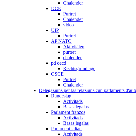
Chalender
DCE
Purtret
Chalender
video
UIP
Purtret
AP NATO
Aktivitäten
purtret
chalender
pd oecd
Rechtsgrundlage
OSCE
Purtret
Chalender
Delegaziuns per las relaziuns cun parlaments d'aute
Bundestag
Activitads
Basas legalas
Parlament franzos
Activitads
Basas legalas
Parlament talian
Activitads