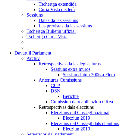
Tschertga extendida
Curia Vista declerà
Sessiuns
Datas da las sessiuns
Las previstas da las sessiuns
Tschertga Bulletin uffizial
Tschertga Curia Vista
Davart il Parlament
Archiv
Retrospectivas da las legislaturas
Sessiuns extra muros
Sessiun d'atun 2006 a Flem
Anteriuras Cumissiuns
CCP
DSN
Berichte
Cumissiun da reabilitaziun CRea
Retrospectivas dals elecziuns
Elecziuns dal Cussegl naziunal
Elecziun 2019
Elecziuns dal Cussegl dals chantuns
Elecziun 2019
Servetschs dal parlament