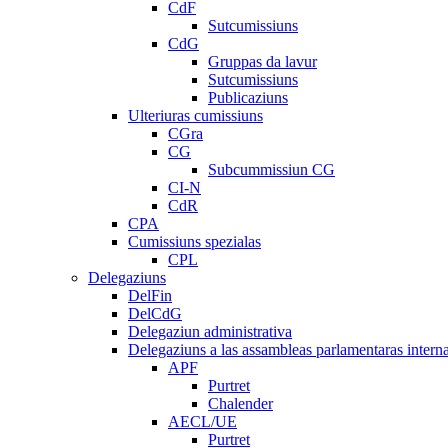
CdF
Sutcumissiuns
CdG
Gruppas da lavur
Sutcumissiuns
Publicaziuns
Ulteriuras cumissiuns
CGra
CG
Subcummissiun CG
CI-N
CdR
CPA
Cumissiuns spezialas
CPL
Delegaziuns
DelFin
DelCdG
Delegaziun administrativa
Delegaziuns a las assambleas parlamentaras intern
APF
Purtret
Chalender
AECL/UE
Purtret