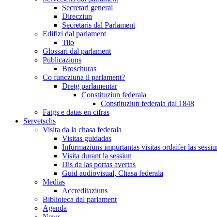
Secretari general
Direcziun
Secretaris dal Parlament
Edifizi dal parlament
Tilo
Glossari dal parlament
Publicaziuns
Broschuras
Co funcziuna il parlament?
Dretg parlamentar
Constituziun federala
Constituziun federala dal 1848
Fatgs e datas en cifras
Servetschs
Visita da la chasa federala
Visitas guidadas
Infurmaziuns impurtantas visitas ordaifer las sessiu
Visita durant la sessiun
Dis da las portas avertas
Guid audiovisual, Chasa federala
Medias
Accreditaziuns
Biblioteca dal parlament
Agenda
News