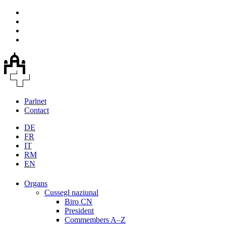
Parlnet
Contact
DE
FR
IT
RM
EN
Organs
Cussegl naziunal
Biro CN
President
Commembers A–Z