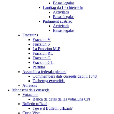
Basas legalas
Landtag da Liechtenstein
Activitads
Basas legalas
Parlament austriac
Activitads
Basas legalas
Fracziuns
Fracziun V
Fracziun S
La Fracziun M-E
Fracziun RL
Fracziun G
Fracziun GL
Partidas
Assamblea federala plenara
Commembers dals cussegls dapi il 1848
Tschertga extendida
Adressas
Manaschi dals cussegls
Votaziuns
Banca da datas da las votaziuns CN
Bulletin uffizial
Tge è il Bulletin uffizial?
Curia Vista