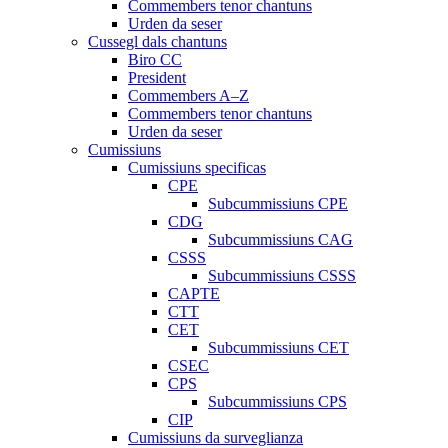
Commembers tenor chantuns
Urden da seser
Cussegl dals chantuns
Biro CC
President
Commembers A–Z
Commembers tenor chantuns
Urden da seser
Cumissiuns
Cumissiuns specificas
CPE
Subcummissiuns CPE
CDG
Subcummissiuns CAG
CSSS
Subcummissiuns CSSS
CAPTE
CTT
CET
Subcummissiuns CET
CSEC
CPS
Subcummissiuns CPS
CIP
Cumissiuns da surveglianza