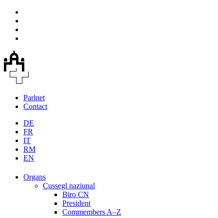
Parlnet
Contact
DE
FR
IT
RM
EN
Organs
Cussegl naziunal
Biro CN
President
Commembers A–Z