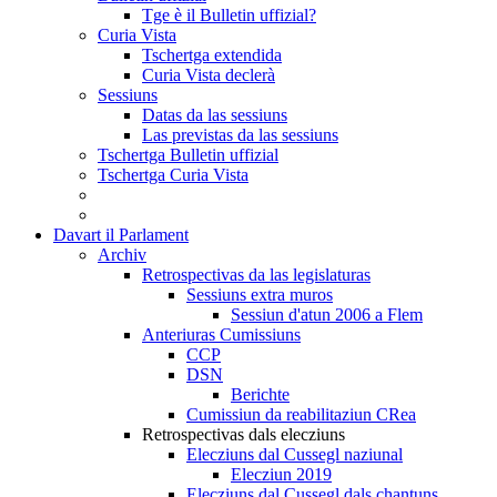
Tge è il Bulletin uffizial?
Curia Vista
Tschertga extendida
Curia Vista declerà
Sessiuns
Datas da las sessiuns
Las previstas da las sessiuns
Tschertga Bulletin uffizial
Tschertga Curia Vista
Davart il Parlament
Archiv
Retrospectivas da las legislaturas
Sessiuns extra muros
Sessiun d'atun 2006 a Flem
Anteriuras Cumissiuns
CCP
DSN
Berichte
Cumissiun da reabilitaziun CRea
Retrospectivas dals elecziuns
Elecziuns dal Cussegl naziunal
Elecziun 2019
Elecziuns dal Cussegl dals chantuns