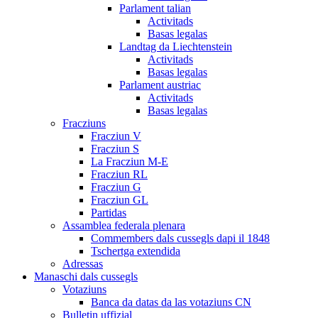
Parlament talian
Activitads
Basas legalas
Landtag da Liechtenstein
Activitads
Basas legalas
Parlament austriac
Activitads
Basas legalas
Fracziuns
Fracziun V
Fracziun S
La Fracziun M-E
Fracziun RL
Fracziun G
Fracziun GL
Partidas
Assamblea federala plenara
Commembers dals cussegls dapi il 1848
Tschertga extendida
Adressas
Manaschi dals cussegls
Votaziuns
Banca da datas da las votaziuns CN
Bulletin uffizial