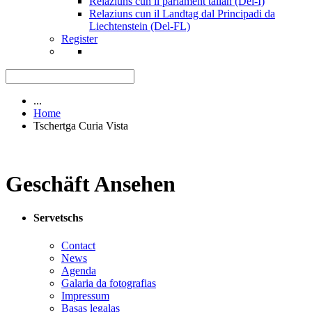
Relaziuns cun il parlament talian (Del-I)
Relaziuns cun il Landtag dal Principadi da
Liechtenstein (Del-FL)
Register
...
Home
Tschertga Curia Vista
Geschäft Ansehen
Servetschs
Contact
News
Agenda
Galaria da fotografias
Impressum
Basas legalas