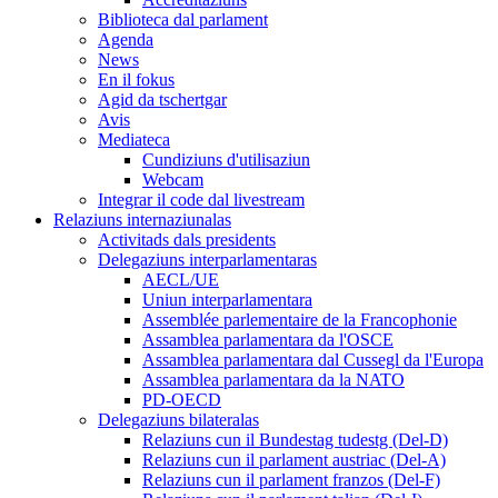
Biblioteca dal parlament
Agenda
News
En il fokus
Agid da tschertgar
Avis
Mediateca
Cundiziuns d'utilisaziun
Webcam
Integrar il code dal livestream
Relaziuns internaziunalas
Activitads dals presidents
Delegaziuns interparlamentaras
AECL/UE
Uniun interparlamentara
Assemblée parlementaire de la Francophonie
Assamblea parlamentara da l'OSCE
Assamblea parlamentara dal Cussegl da l'Europa
Assamblea parlamentara da la NATO
PD-OECD
Delegaziuns bilateralas
Relaziuns cun il Bundestag tudestg (Del-D)
Relaziuns cun il parlament austriac (Del-A)
Relaziuns cun il parlament franzos (Del-F)