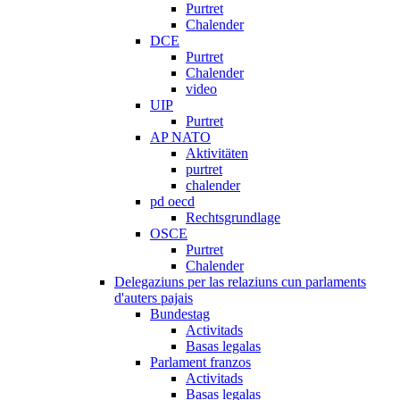
Purtret
Chalender
DCE
Purtret
Chalender
video
UIP
Purtret
AP NATO
Aktivitäten
purtret
chalender
pd oecd
Rechtsgrundlage
OSCE
Purtret
Chalender
Delegaziuns per las relaziuns cun parlaments
d'auters pajais
Bundestag
Activitads
Basas legalas
Parlament franzos
Activitads
Basas legalas