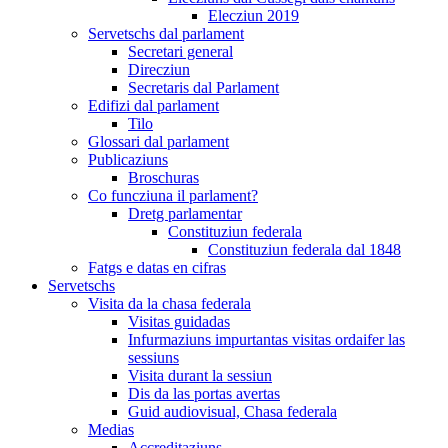
Elecziun 2019
Servetschs dal parlament
Secretari general
Direcziun
Secretaris dal Parlament
Edifizi dal parlament
Tilo
Glossari dal parlament
Publicaziuns
Broschuras
Co funcziuna il parlament?
Dretg parlamentar
Constituziun federala
Constituziun federala dal 1848
Fatgs e datas en cifras
Servetschs
Visita da la chasa federala
Visitas guidadas
Infurmaziuns impurtantas visitas ordaifer las
sessiuns
Visita durant la sessiun
Dis da las portas avertas
Guid audiovisual, Chasa federala
Medias
Accreditaziuns