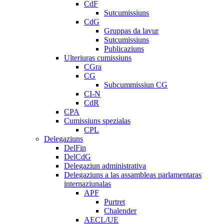
CdF
Sutcumissiuns
CdG
Gruppas da lavur
Sutcumissiuns
Publicaziuns
Ulteriuras cumissiuns
CGra
CG
Subcummissiun CG
CI-N
CdR
CPA
Cumissiuns spezialas
CPL
Delegaziuns
DelFin
DelCdG
Delegaziun administrativa
Delegaziuns a las assambleas parlamentaras
internaziunalas
APF
Purtret
Chalender
AECL/UE