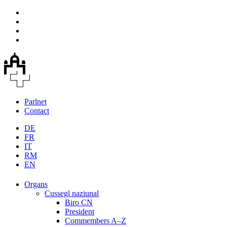
Parlnet
Contact
DE
FR
IT
RM
EN
Organs
Cussegl naziunal
Biro CN
President
Commembers A–Z