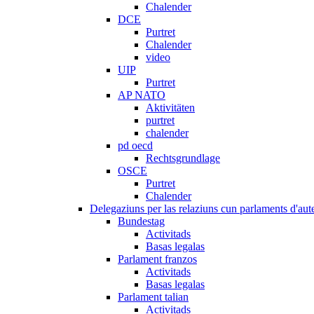
Chalender
DCE
Purtret
Chalender
video
UIP
Purtret
AP NATO
Aktivitäten
purtret
chalender
pd oecd
Rechtsgrundlage
OSCE
Purtret
Chalender
Delegaziuns per las relaziuns cun parlaments d'aute
Bundestag
Activitads
Basas legalas
Parlament franzos
Activitads
Basas legalas
Parlament talian
Activitads