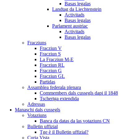
Basas legalas
Landtag da Liechtenstein
Activitads
Basas legalas
Parlament austriac
Activitads
Basas legalas
Fracziuns
Fracziun V
Fracziun S
La Fracziun M-E
Fracziun RL
Fracziun G
Fracziun GL
Partidas
Assamblea federala plenara
Commembers dals cussegls dapi il 1848
Tschertga extendida
Adressas
Manaschi dals cussegls
Votaziuns
Banca da datas da las votaziuns CN
Bulletin uffizial
Tge è il Bulletin uffizial?
Curia Vista