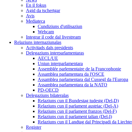
En il fokus
Agid da tschertgar
Avis
Mediateca
Cundiziuns d'utilisaziun
Webcam
Integrar il code dal livestream
Relaziuns internaziunalas
Activitads dals presidents
Delegaziuns interparlamentaras
AECL/UE
Uniun interparlamentara
Assemblée parlementaire de la Francophonie
Assamblea parlamentara da l'OSCE
Assamblea parlamentara dal Cussegl da l'Europa
Assamblea parlamentara da la NATO
PD-OECD
Delegaziuns bilateralas
Relaziuns cun il Bundestag tudestg (Del-D)
Relaziuns cun il parlament austriac (Del-A)
Relaziuns cun il parlament franzos (Del-F)
Relaziuns cun il parlament talian (Del-I)
Relaziuns cun il Landtag dal Principadi da Liechte
Register