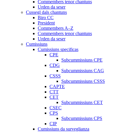
Commembers tenor chantuns
Urden da seser
Cussegl dals chantuns
Biro CC
President
Commembers A–Z
Commembers tenor chantuns
Urden da seser
Cumissiuns
Cumissiuns specificas
CPE
Subcummissiuns CPE
CDG
Subcummissiuns CAG
CSSS
Subcummissiuns CSSS
CAPTE
CTT
CET
Subcummissiuns CET
CSEC
CPS
Subcummissiuns CPS
CIP
Cumissiuns da surveglianza