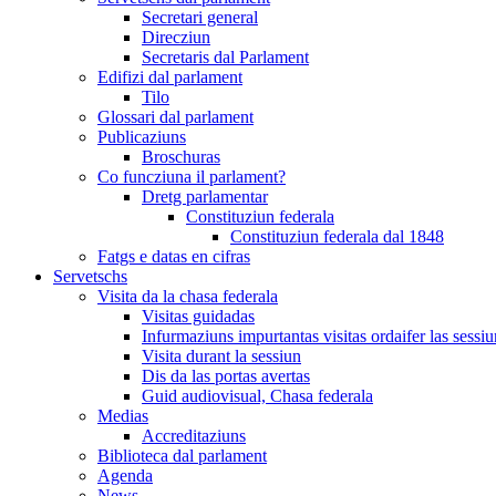
Secretari general
Direcziun
Secretaris dal Parlament
Edifizi dal parlament
Tilo
Glossari dal parlament
Publicaziuns
Broschuras
Co funcziuna il parlament?
Dretg parlamentar
Constituziun federala
Constituziun federala dal 1848
Fatgs e datas en cifras
Servetschs
Visita da la chasa federala
Visitas guidadas
Infurmaziuns impurtantas visitas ordaifer las sessiu
Visita durant la sessiun
Dis da las portas avertas
Guid audiovisual, Chasa federala
Medias
Accreditaziuns
Biblioteca dal parlament
Agenda
News