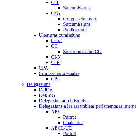
CdF
Sutcumissiuns
CdG
Gruppas da lavur
Sutcumissiuns
Publicaziuns
Ulteriuras cumissiuns
CGra
CG
Subcummissiun CG
CI-N
CdR
CPA
Cumissiuns spezialas
CPL
Delegaziuns
DelFin
DelCdG
Delegaziun administrativa
Delegaziuns a las assambleas parlamentaras intern
APF
Purtret
Chalender
AECL/UE
Purtret