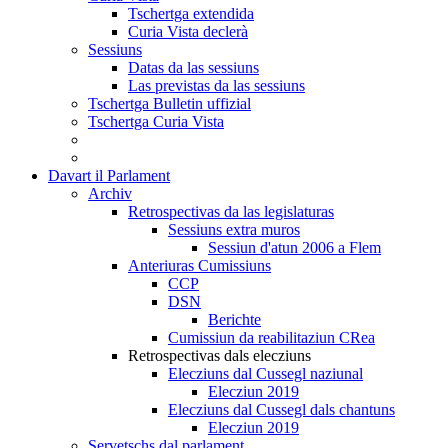
Tschertga extendida
Curia Vista declerà
Sessiuns
Datas da las sessiuns
Las previstas da las sessiuns
Tschertga Bulletin uffizial
Tschertga Curia Vista
Davart il Parlament
Archiv
Retrospectivas da las legislaturas
Sessiuns extra muros
Sessiun d'atun 2006 a Flem
Anteriuras Cumissiuns
CCP
DSN
Berichte
Cumissiun da reabilitaziun CRea
Retrospectivas dals elecziuns
Elecziuns dal Cussegl naziunal
Elecziun 2019
Elecziuns dal Cussegl dals chantuns
Elecziun 2019
Servetschs dal parlament