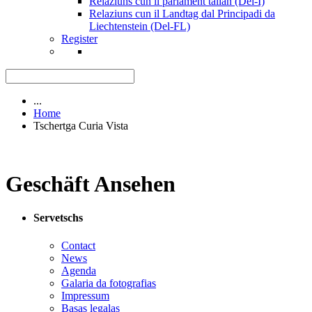
Relaziuns cun il parlament talian (Del-I)
Relaziuns cun il Landtag dal Principadi da
Liechtenstein (Del-FL)
Register
...
Home
Tschertga Curia Vista
Geschäft Ansehen
Servetschs
Contact
News
Agenda
Galaria da fotografias
Impressum
Basas legalas