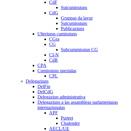
CdF
Sutcumissiuns
CdG
Gruppas da lavur
Sutcumissiuns
Publicaziuns
Ulteriuras cumissiuns
CGra
CG
Subcummissiun CG
CI-N
CdR
CPA
Cumissiuns spezialas
CPL
Delegaziuns
DelFin
DelCdG
Delegaziun administrativa
Delegaziuns a las assambleas parlamentaras
internaziunalas
APF
Purtret
Chalender
AECL/UE