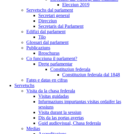
Elecziun 2019
Servetschs dal parlament
Secretari general
Direcziun
Secretaris dal Parlament
Edifizi dal parlament
Tilo
Glossari dal parlament
Publicaziuns
Broschuras
Co funcziuna il parlament?
Dretg parlamentar
Constituziun federala
Constituziun federala dal 1848
Fatgs e datas en cifras
Servetschs
Visita da la chasa federala
Visitas guidadas
Infurmaziuns impurtantas visitas ordaifer las
sessiuns
Visita durant la sessiun
Dis da las portas avertas
Guid audiovisual, Chasa federala
Medias
Accreditaziuns