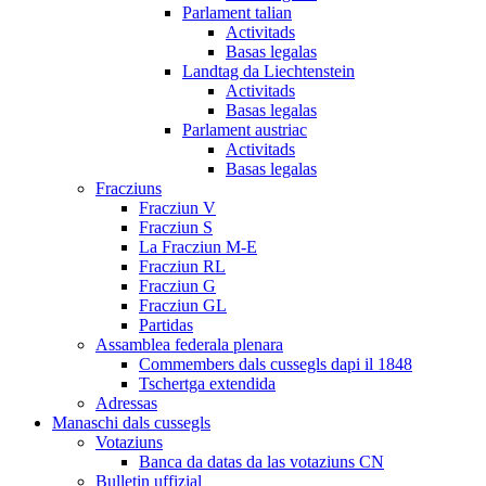
Parlament talian
Activitads
Basas legalas
Landtag da Liechtenstein
Activitads
Basas legalas
Parlament austriac
Activitads
Basas legalas
Fracziuns
Fracziun V
Fracziun S
La Fracziun M-E
Fracziun RL
Fracziun G
Fracziun GL
Partidas
Assamblea federala plenara
Commembers dals cussegls dapi il 1848
Tschertga extendida
Adressas
Manaschi dals cussegls
Votaziuns
Banca da datas da las votaziuns CN
Bulletin uffizial