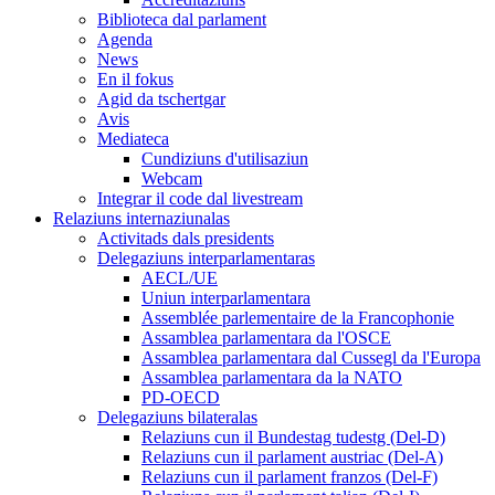
Biblioteca dal parlament
Agenda
News
En il fokus
Agid da tschertgar
Avis
Mediateca
Cundiziuns d'utilisaziun
Webcam
Integrar il code dal livestream
Relaziuns internaziunalas
Activitads dals presidents
Delegaziuns interparlamentaras
AECL/UE
Uniun interparlamentara
Assemblée parlementaire de la Francophonie
Assamblea parlamentara da l'OSCE
Assamblea parlamentara dal Cussegl da l'Europa
Assamblea parlamentara da la NATO
PD-OECD
Delegaziuns bilateralas
Relaziuns cun il Bundestag tudestg (Del-D)
Relaziuns cun il parlament austriac (Del-A)
Relaziuns cun il parlament franzos (Del-F)