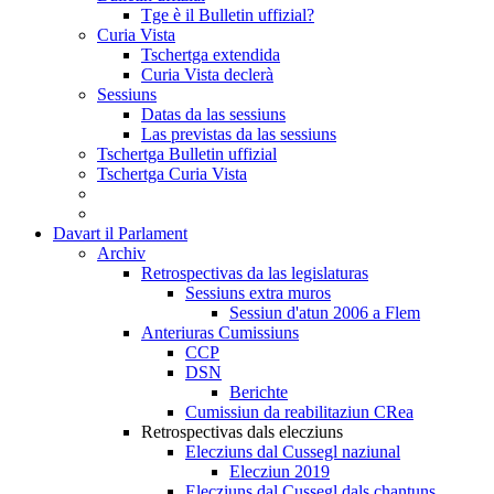
Tge è il Bulletin uffizial?
Curia Vista
Tschertga extendida
Curia Vista declerà
Sessiuns
Datas da las sessiuns
Las previstas da las sessiuns
Tschertga Bulletin uffizial
Tschertga Curia Vista
Davart il Parlament
Archiv
Retrospectivas da las legislaturas
Sessiuns extra muros
Sessiun d'atun 2006 a Flem
Anteriuras Cumissiuns
CCP
DSN
Berichte
Cumissiun da reabilitaziun CRea
Retrospectivas dals elecziuns
Elecziuns dal Cussegl naziunal
Elecziun 2019
Elecziuns dal Cussegl dals chantuns