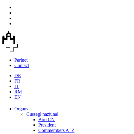
Parlnet
Contact
DE
FR
IT
RM
EN
Organs
Cussegl naziunal
Biro CN
President
Commembers A–Z