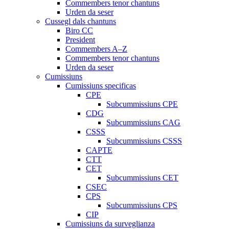
Commembers tenor chantuns
Urden da seser
Cussegl dals chantuns
Biro CC
President
Commembers A–Z
Commembers tenor chantuns
Urden da seser
Cumissiuns
Cumissiuns specificas
CPE
Subcummissiuns CPE
CDG
Subcummissiuns CAG
CSSS
Subcummissiuns CSSS
CAPTE
CTT
CET
Subcummissiuns CET
CSEC
CPS
Subcummissiuns CPS
CIP
Cumissiuns da surveglianza