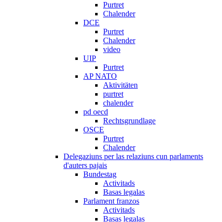
Purtret
Chalender
DCE
Purtret
Chalender
video
UIP
Purtret
AP NATO
Aktivitäten
purtret
chalender
pd oecd
Rechtsgrundlage
OSCE
Purtret
Chalender
Delegaziuns per las relaziuns cun parlaments
d'auters pajais
Bundestag
Activitads
Basas legalas
Parlament franzos
Activitads
Basas legalas