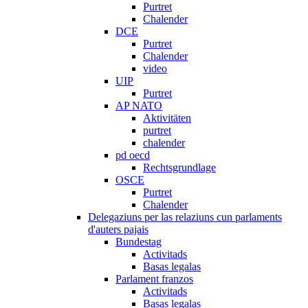
Purtret
Chalender
DCE
Purtret
Chalender
video
UIP
Purtret
AP NATO
Aktivitäten
purtret
chalender
pd oecd
Rechtsgrundlage
OSCE
Purtret
Chalender
Delegaziuns per las relaziuns cun parlaments
d'auters pajais
Bundestag
Activitads
Basas legalas
Parlament franzos
Activitads
Basas legalas