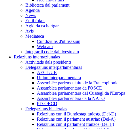
Biblioteca dal parlament
Agenda
News
En il fokus
Agid da tschertgar
Avis
Mediateca
Cundiziuns d'utilisaziun
Webcam
Integrar il code dal livestream
Relaziuns internaziunalas
Activitads dals presidents
Delegaziuns interparlamentaras
AECL/UE
Uniun interparlamentara
Assemblée parlementaire de la Francophonie
Assamblea parlamentara da l'OSCE
Assamblea parlamentara dal Cussegl da l'Europa
Assamblea parlamentara da la NATO
PD-OECD
Delegaziuns bilateralas
Relaziuns cun il Bundestag tudestg (Del-D)
Relaziuns cun il parlament austriac (Del-A)
Relaziuns cun il parlament franzos (Del-F)