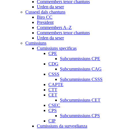
Commembers tenor chantuns
Urden da seser
Cussegl dals chantuns
Biro CC
President
Commembers A–Z
Commembers tenor chantuns
Urden da seser
Cumissiuns
Cumissiuns specificas
CPE
Subcummissiuns CPE
CDG
Subcummissiuns CAG
CSSS
Subcummissiuns CSSS
CAPTE
CTT
CET
Subcummissiuns CET
CSEC
CPS
Subcummissiuns CPS
CIP
Cumissiuns da surveglianza