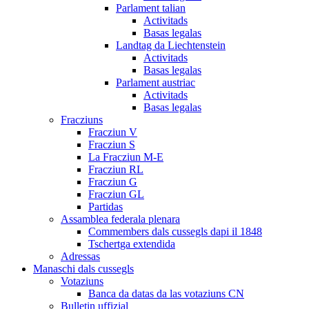
Parlament talian
Activitads
Basas legalas
Landtag da Liechtenstein
Activitads
Basas legalas
Parlament austriac
Activitads
Basas legalas
Fracziuns
Fracziun V
Fracziun S
La Fracziun M-E
Fracziun RL
Fracziun G
Fracziun GL
Partidas
Assamblea federala plenara
Commembers dals cussegls dapi il 1848
Tschertga extendida
Adressas
Manaschi dals cussegls
Votaziuns
Banca da datas da las votaziuns CN
Bulletin uffizial