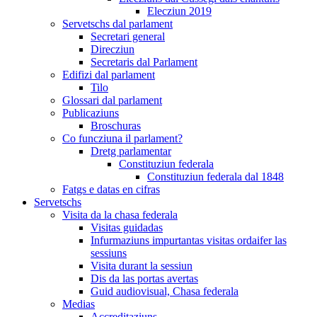
Elecziun 2019
Servetschs dal parlament
Secretari general
Direcziun
Secretaris dal Parlament
Edifizi dal parlament
Tilo
Glossari dal parlament
Publicaziuns
Broschuras
Co funcziuna il parlament?
Dretg parlamentar
Constituziun federala
Constituziun federala dal 1848
Fatgs e datas en cifras
Servetschs
Visita da la chasa federala
Visitas guidadas
Infurmaziuns impurtantas visitas ordaifer las
sessiuns
Visita durant la sessiun
Dis da las portas avertas
Guid audiovisual, Chasa federala
Medias
Accreditaziuns