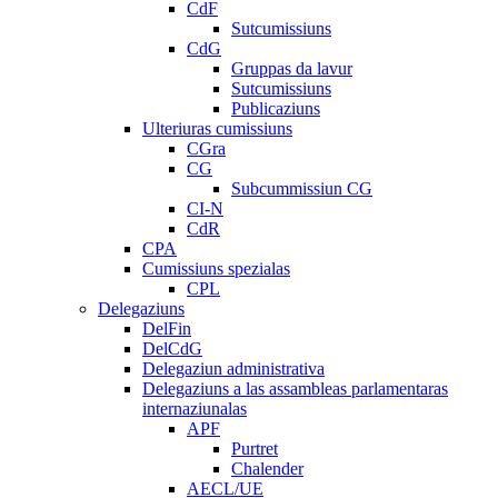
CdF
Sutcumissiuns
CdG
Gruppas da lavur
Sutcumissiuns
Publicaziuns
Ulteriuras cumissiuns
CGra
CG
Subcummissiun CG
CI-N
CdR
CPA
Cumissiuns spezialas
CPL
Delegaziuns
DelFin
DelCdG
Delegaziun administrativa
Delegaziuns a las assambleas parlamentaras
internaziunalas
APF
Purtret
Chalender
AECL/UE