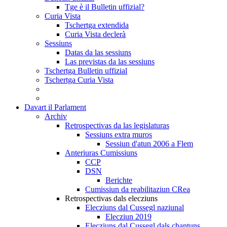
Tge è il Bulletin uffizial?
Curia Vista
Tschertga extendida
Curia Vista declerà
Sessiuns
Datas da las sessiuns
Las previstas da las sessiuns
Tschertga Bulletin uffizial
Tschertga Curia Vista
Davart il Parlament
Archiv
Retrospectivas da las legislaturas
Sessiuns extra muros
Sessiun d'atun 2006 a Flem
Anteriuras Cumissiuns
CCP
DSN
Berichte
Cumissiun da reabilitaziun CRea
Retrospectivas dals elecziuns
Elecziuns dal Cussegl naziunal
Elecziun 2019
Elecziuns dal Cussegl dals chantuns