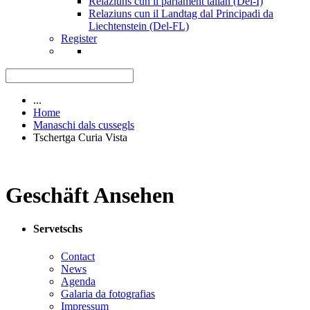
Relaziuns cun il parlament talian (Del-I)
Relaziuns cun il Landtag dal Principadi da
Liechtenstein (Del-FL)
Register
...
Home
Manaschi dals cussegls
Tschertga Curia Vista
Geschäft Ansehen
Servetschs
Contact
News
Agenda
Galaria da fotografias
Impressum