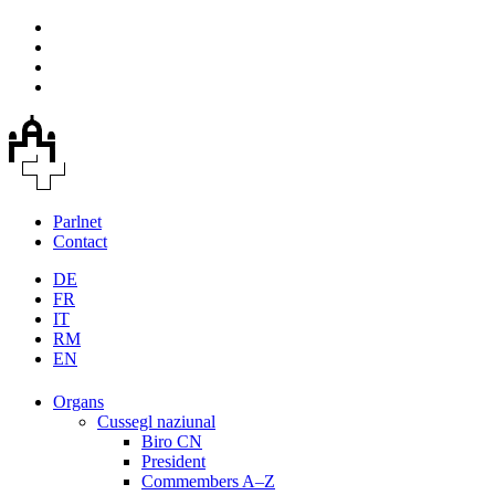
Parlnet
Contact
DE
FR
IT
RM
EN
Organs
Cussegl naziunal
Biro CN
President
Commembers A–Z