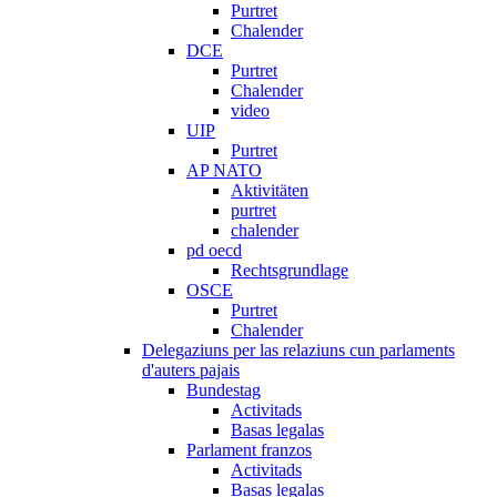
Purtret
Chalender
DCE
Purtret
Chalender
video
UIP
Purtret
AP NATO
Aktivitäten
purtret
chalender
pd oecd
Rechtsgrundlage
OSCE
Purtret
Chalender
Delegaziuns per las relaziuns cun parlaments
d'auters pajais
Bundestag
Activitads
Basas legalas
Parlament franzos
Activitads
Basas legalas