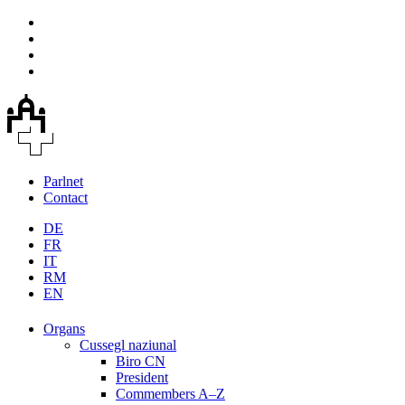
Parlnet
Contact
DE
FR
IT
RM
EN
Organs
Cussegl naziunal
Biro CN
President
Commembers A–Z