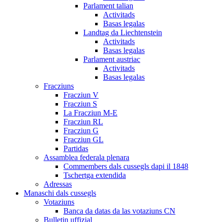
Parlament talian
Activitads
Basas legalas
Landtag da Liechtenstein
Activitads
Basas legalas
Parlament austriac
Activitads
Basas legalas
Fracziuns
Fracziun V
Fracziun S
La Fracziun M-E
Fracziun RL
Fracziun G
Fracziun GL
Partidas
Assamblea federala plenara
Commembers dals cussegls dapi il 1848
Tschertga extendida
Adressas
Manaschi dals cussegls
Votaziuns
Banca da datas da las votaziuns CN
Bulletin uffizial