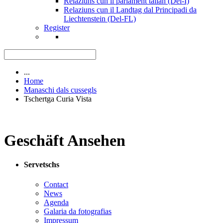
Relaziuns cun il parlament talian (Del-I)
Relaziuns cun il Landtag dal Principadi da
Liechtenstein (Del-FL)
Register
...
Home
Manaschi dals cussegls
Tschertga Curia Vista
Geschäft Ansehen
Servetschs
Contact
News
Agenda
Galaria da fotografias
Impressum