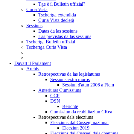
Tge è il Bulletin uffizial?
Curia Vista
Tschertga extendida
Curia Vista declerà
Sessiuns
Datas da las sessiuns
Las previstas da las sessiuns
Tschertga Bulletin uffizial
Tschertga Curia Vista
Davart il Parlament
Archiv
Retrospectivas da las legislaturas
Sessiuns extra muros
Sessiun d'atun 2006 a Flem
Anteriuras Cumissiuns
CCP
DSN
Berichte
Cumissiun da reabilitaziun CRea
Retrospectivas dals elecziuns
Elecziuns dal Cussegl naziunal
Elecziun 2019
Elecziuns dal Cussegl dals chantuns