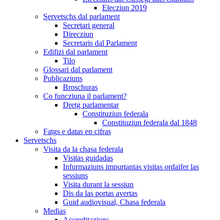
Elecziun 2019
Servetschs dal parlament
Secretari general
Direcziun
Secretaris dal Parlament
Edifizi dal parlament
Tilo
Glossari dal parlament
Publicaziuns
Broschuras
Co funcziuna il parlament?
Dretg parlamentar
Constituziun federala
Constituziun federala dal 1848
Fatgs e datas en cifras
Servetschs
Visita da la chasa federala
Visitas guidadas
Infurmaziuns impurtantas visitas ordaifer las
sessiuns
Visita durant la sessiun
Dis da las portas avertas
Guid audiovisual, Chasa federala
Medias
Accreditaziuns