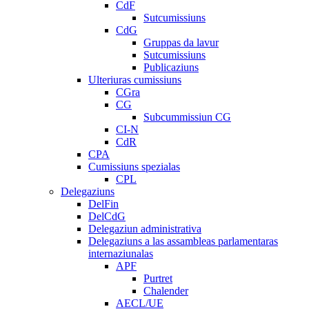
CdF
Sutcumissiuns
CdG
Gruppas da lavur
Sutcumissiuns
Publicaziuns
Ulteriuras cumissiuns
CGra
CG
Subcummissiun CG
CI-N
CdR
CPA
Cumissiuns spezialas
CPL
Delegaziuns
DelFin
DelCdG
Delegaziun administrativa
Delegaziuns a las assambleas parlamentaras
internaziunalas
APF
Purtret
Chalender
AECL/UE