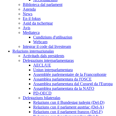
Biblioteca dal parlament
Agenda
News
En il fokus
Agid da tschertgar
Avis
Mediateca
Cundiziuns d'utilisaziun
Webcam
Integrar il code dal livestream
Relaziuns internaziunalas
Activitads dals presidents
Delegaziuns interparlamentaras
AECL/UE
Uniun interparlamentara
Assemblée parlementaire de la Francophonie
Assamblea parlamentara da l'OSCE
Assamblea parlamentara dal Cussegl da l'Europa
Assamblea parlamentara da la NATO
PD-OECD
Delegaziuns bilateralas
Relaziuns cun il Bundestag tudestg (Del-D)
Relaziuns cun il parlament austriac (Del-A)
Relaziuns cun il parlament franzos (Del-F)