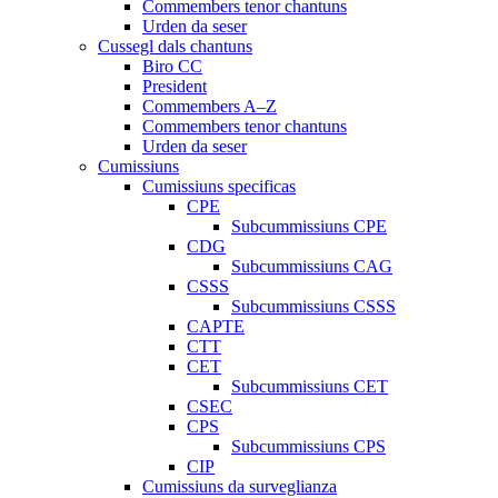
Commembers tenor chantuns
Urden da seser
Cussegl dals chantuns
Biro CC
President
Commembers A–Z
Commembers tenor chantuns
Urden da seser
Cumissiuns
Cumissiuns specificas
CPE
Subcummissiuns CPE
CDG
Subcummissiuns CAG
CSSS
Subcummissiuns CSSS
CAPTE
CTT
CET
Subcummissiuns CET
CSEC
CPS
Subcummissiuns CPS
CIP
Cumissiuns da surveglianza