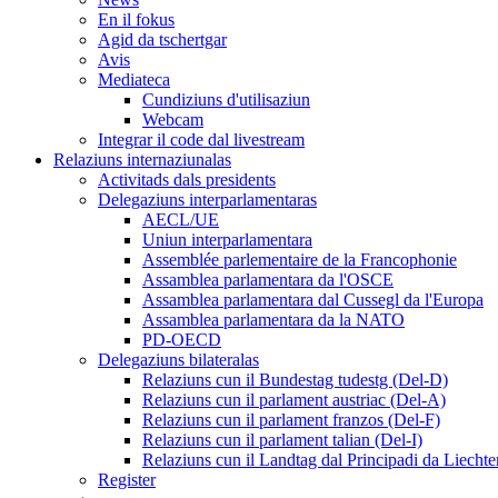
En il fokus
Agid da tschertgar
Avis
Mediateca
Cundiziuns d'utilisaziun
Webcam
Integrar il code dal livestream
Relaziuns internaziunalas
Activitads dals presidents
Delegaziuns interparlamentaras
AECL/UE
Uniun interparlamentara
Assemblée parlementaire de la Francophonie
Assamblea parlamentara da l'OSCE
Assamblea parlamentara dal Cussegl da l'Europa
Assamblea parlamentara da la NATO
PD-OECD
Delegaziuns bilateralas
Relaziuns cun il Bundestag tudestg (Del-D)
Relaziuns cun il parlament austriac (Del-A)
Relaziuns cun il parlament franzos (Del-F)
Relaziuns cun il parlament talian (Del-I)
Relaziuns cun il Landtag dal Principadi da Liechte
Register