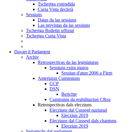
Tschertga extendida
Curia Vista declerà
Sessiuns
Datas da las sessiuns
Las previstas da las sessiuns
Tschertga Bulletin uffizial
Tschertga Curia Vista
Davart il Parlament
Archiv
Retrospectivas da las legislaturas
Sessiuns extra muros
Sessiun d'atun 2006 a Flem
Anteriuras Cumissiuns
CCP
DSN
Berichte
Cumissiun da reabilitaziun CRea
Retrospectivas dals elecziuns
Elecziuns dal Cussegl naziunal
Elecziun 2019
Elecziuns dal Cussegl dals chantuns
Elecziun 2019
Servetschs dal parlament