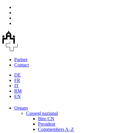
Parlnet
Contact
DE
FR
IT
RM
EN
Organs
Cussegl naziunal
Biro CN
President
Commembers A–Z