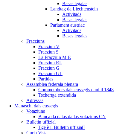
Basas legalas
Landtag da Liechtenstein
Activitads
Basas legalas
Parlament austriac
Activitads
Basas legalas
Fracziuns
Fracziun V
Fracziun S
La Fracziun M-E
Fracziun RL
Fracziun G
Fracziun GL
Partidas
Assamblea federala plenara
Commembers dals cussegls dapi il 1848
Tschertga extendida
Adressas
Manaschi dals cussegls
Votaziuns
Banca da datas da las votaziuns CN
Bulletin uffizial
Tge è il Bulletin uffizial?
Curia Vista