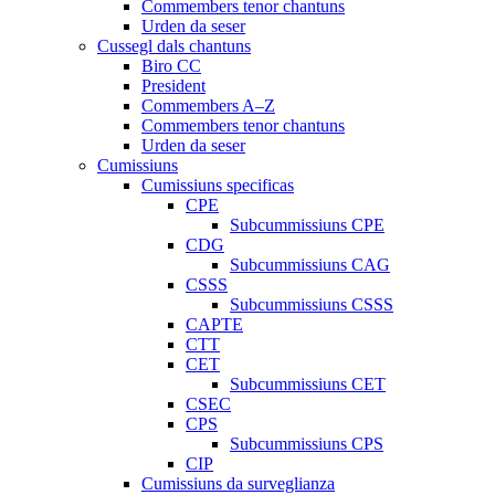
Commembers tenor chantuns
Urden da seser
Cussegl dals chantuns
Biro CC
President
Commembers A–Z
Commembers tenor chantuns
Urden da seser
Cumissiuns
Cumissiuns specificas
CPE
Subcummissiuns CPE
CDG
Subcummissiuns CAG
CSSS
Subcummissiuns CSSS
CAPTE
CTT
CET
Subcummissiuns CET
CSEC
CPS
Subcummissiuns CPS
CIP
Cumissiuns da surveglianza