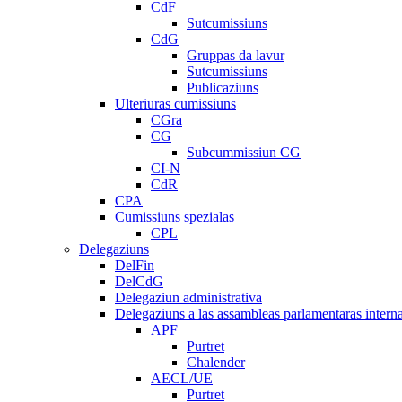
CdF
Sutcumissiuns
CdG
Gruppas da lavur
Sutcumissiuns
Publicaziuns
Ulteriuras cumissiuns
CGra
CG
Subcummissiun CG
CI-N
CdR
CPA
Cumissiuns spezialas
CPL
Delegaziuns
DelFin
DelCdG
Delegaziun administrativa
Delegaziuns a las assambleas parlamentaras intern
APF
Purtret
Chalender
AECL/UE
Purtret