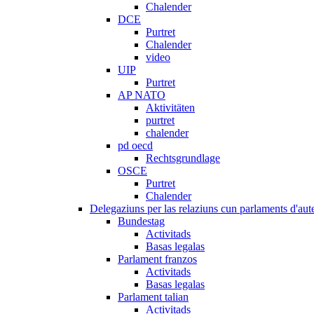
Chalender
DCE
Purtret
Chalender
video
UIP
Purtret
AP NATO
Aktivitäten
purtret
chalender
pd oecd
Rechtsgrundlage
OSCE
Purtret
Chalender
Delegaziuns per las relaziuns cun parlaments d'aute
Bundestag
Activitads
Basas legalas
Parlament franzos
Activitads
Basas legalas
Parlament talian
Activitads