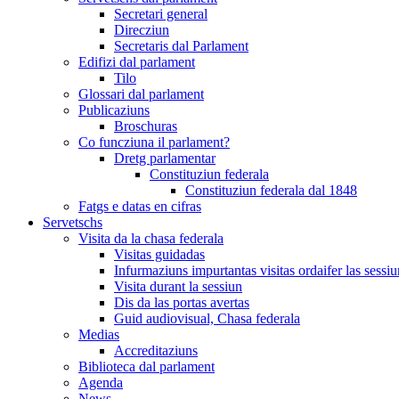
Secretari general
Direcziun
Secretaris dal Parlament
Edifizi dal parlament
Tilo
Glossari dal parlament
Publicaziuns
Broschuras
Co funcziuna il parlament?
Dretg parlamentar
Constituziun federala
Constituziun federala dal 1848
Fatgs e datas en cifras
Servetschs
Visita da la chasa federala
Visitas guidadas
Infurmaziuns impurtantas visitas ordaifer las sessiu
Visita durant la sessiun
Dis da las portas avertas
Guid audiovisual, Chasa federala
Medias
Accreditaziuns
Biblioteca dal parlament
Agenda
News