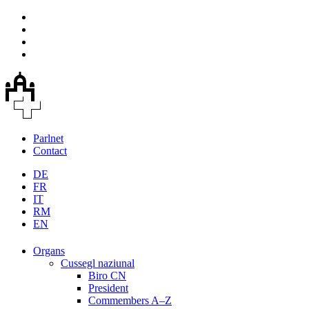
Parlnet
Contact
DE
FR
IT
RM
EN
Organs
Cussegl naziunal
Biro CN
President
Commembers A–Z