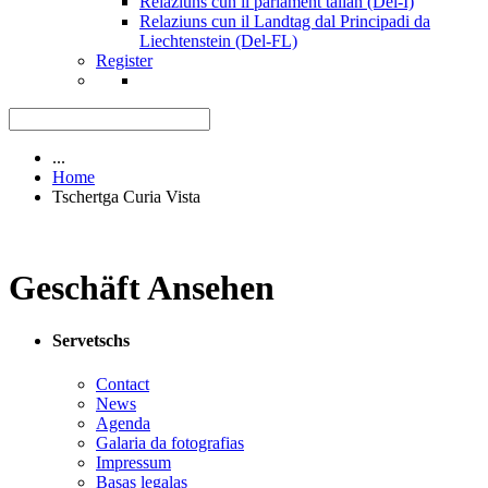
Relaziuns cun il parlament talian (Del-I)
Relaziuns cun il Landtag dal Principadi da
Liechtenstein (Del-FL)
Register
...
Home
Tschertga Curia Vista
Geschäft Ansehen
Servetschs
Contact
News
Agenda
Galaria da fotografias
Impressum
Basas legalas