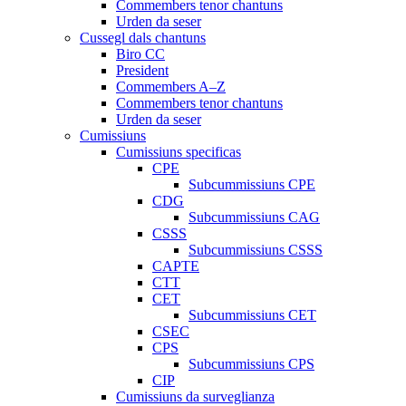
Commembers tenor chantuns
Urden da seser
Cussegl dals chantuns
Biro CC
President
Commembers A–Z
Commembers tenor chantuns
Urden da seser
Cumissiuns
Cumissiuns specificas
CPE
Subcummissiuns CPE
CDG
Subcummissiuns CAG
CSSS
Subcummissiuns CSSS
CAPTE
CTT
CET
Subcummissiuns CET
CSEC
CPS
Subcummissiuns CPS
CIP
Cumissiuns da surveglianza