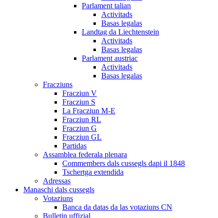
Parlament talian
Activitads
Basas legalas
Landtag da Liechtenstein
Activitads
Basas legalas
Parlament austriac
Activitads
Basas legalas
Fracziuns
Fracziun V
Fracziun S
La Fracziun M-E
Fracziun RL
Fracziun G
Fracziun GL
Partidas
Assamblea federala plenara
Commembers dals cussegls dapi il 1848
Tschertga extendida
Adressas
Manaschi dals cussegls
Votaziuns
Banca da datas da las votaziuns CN
Bulletin uffizial