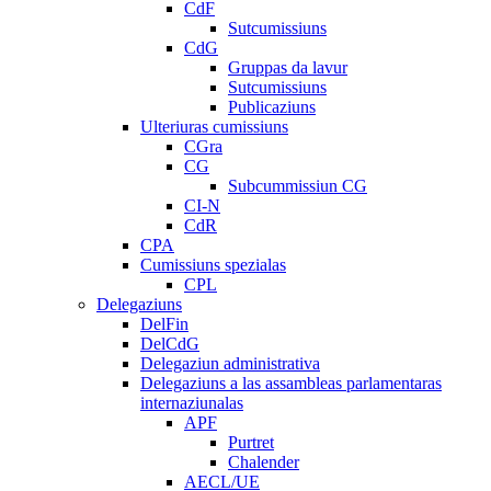
CdF
Sutcumissiuns
CdG
Gruppas da lavur
Sutcumissiuns
Publicaziuns
Ulteriuras cumissiuns
CGra
CG
Subcummissiun CG
CI-N
CdR
CPA
Cumissiuns spezialas
CPL
Delegaziuns
DelFin
DelCdG
Delegaziun administrativa
Delegaziuns a las assambleas parlamentaras
internaziunalas
APF
Purtret
Chalender
AECL/UE