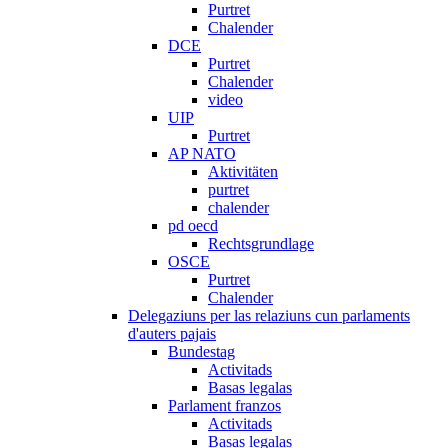
Purtret
Chalender
DCE
Purtret
Chalender
video
UIP
Purtret
AP NATO
Aktivitäten
purtret
chalender
pd oecd
Rechtsgrundlage
OSCE
Purtret
Chalender
Delegaziuns per las relaziuns cun parlaments
d'auters pajais
Bundestag
Activitads
Basas legalas
Parlament franzos
Activitads
Basas legalas