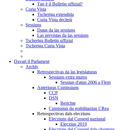
Tge è il Bulletin uffizial?
Curia Vista
Tschertga extendida
Curia Vista declerà
Sessiuns
Datas da las sessiuns
Las previstas da las sessiuns
Tschertga Bulletin uffizial
Tschertga Curia Vista
Davart il Parlament
Archiv
Retrospectivas da las legislaturas
Sessiuns extra muros
Sessiun d'atun 2006 a Flem
Anteriuras Cumissiuns
CCP
DSN
Berichte
Cumissiun da reabilitaziun CRea
Retrospectivas dals elecziuns
Elecziuns dal Cussegl naziunal
Elecziun 2019
Elecziuns dal Cussegl dals chantuns