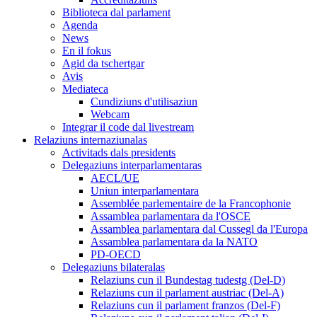
Biblioteca dal parlament
Agenda
News
En il fokus
Agid da tschertgar
Avis
Mediateca
Cundiziuns d'utilisaziun
Webcam
Integrar il code dal livestream
Relaziuns internaziunalas
Activitads dals presidents
Delegaziuns interparlamentaras
AECL/UE
Uniun interparlamentara
Assemblée parlementaire de la Francophonie
Assamblea parlamentara da l'OSCE
Assamblea parlamentara dal Cussegl da l'Europa
Assamblea parlamentara da la NATO
PD-OECD
Delegaziuns bilateralas
Relaziuns cun il Bundestag tudestg (Del-D)
Relaziuns cun il parlament austriac (Del-A)
Relaziuns cun il parlament franzos (Del-F)