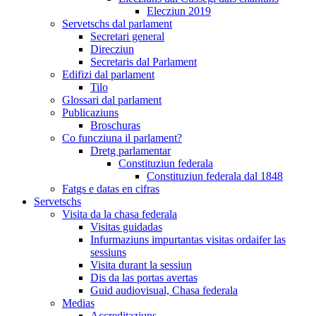
Elecziun 2019
Servetschs dal parlament
Secretari general
Direcziun
Secretaris dal Parlament
Edifizi dal parlament
Tilo
Glossari dal parlament
Publicaziuns
Broschuras
Co funcziuna il parlament?
Dretg parlamentar
Constituziun federala
Constituziun federala dal 1848
Fatgs e datas en cifras
Servetschs
Visita da la chasa federala
Visitas guidadas
Infurmaziuns impurtantas visitas ordaifer las
sessiuns
Visita durant la sessiun
Dis da las portas avertas
Guid audiovisual, Chasa federala
Medias
Accreditaziuns