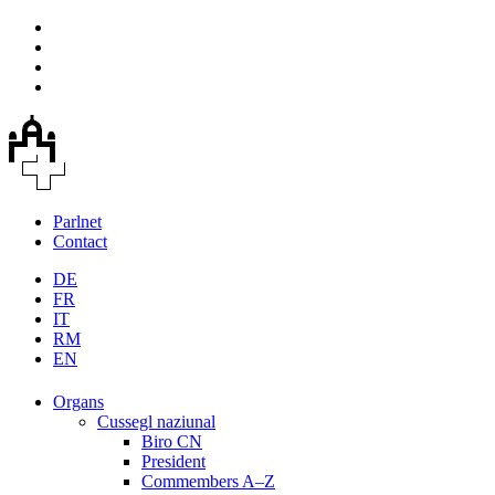
Parlnet
Contact
DE
FR
IT
RM
EN
Organs
Cussegl naziunal
Biro CN
President
Commembers A–Z