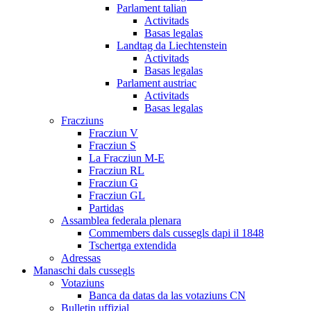
Parlament talian
Activitads
Basas legalas
Landtag da Liechtenstein
Activitads
Basas legalas
Parlament austriac
Activitads
Basas legalas
Fracziuns
Fracziun V
Fracziun S
La Fracziun M-E
Fracziun RL
Fracziun G
Fracziun GL
Partidas
Assamblea federala plenara
Commembers dals cussegls dapi il 1848
Tschertga extendida
Adressas
Manaschi dals cussegls
Votaziuns
Banca da datas da las votaziuns CN
Bulletin uffizial