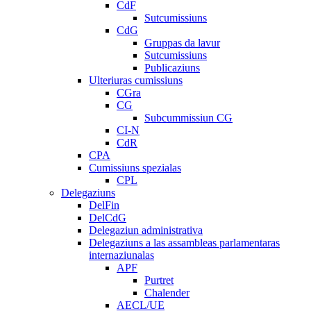
CdF
Sutcumissiuns
CdG
Gruppas da lavur
Sutcumissiuns
Publicaziuns
Ulteriuras cumissiuns
CGra
CG
Subcummissiun CG
CI-N
CdR
CPA
Cumissiuns spezialas
CPL
Delegaziuns
DelFin
DelCdG
Delegaziun administrativa
Delegaziuns a las assambleas parlamentaras
internaziunalas
APF
Purtret
Chalender
AECL/UE