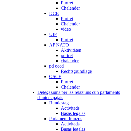
Purtret
Chalender
DCE
Purtret
Chalender
video
UIP
Purtret
AP NATO
Aktivitäten
purtret
chalender
pd oecd
Rechtsgrundlage
OSCE
Purtret
Chalender
Delegaziuns per las relaziuns cun parlaments
d'auters pajais
Bundestag
Activitads
Basas legalas
Parlament franzos
Activitads
Basas legalas