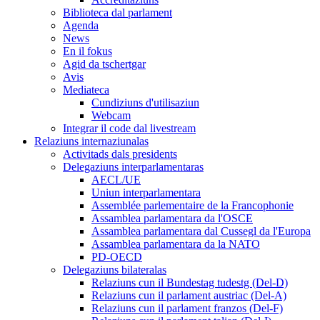
Biblioteca dal parlament
Agenda
News
En il fokus
Agid da tschertgar
Avis
Mediateca
Cundiziuns d'utilisaziun
Webcam
Integrar il code dal livestream
Relaziuns internaziunalas
Activitads dals presidents
Delegaziuns interparlamentaras
AECL/UE
Uniun interparlamentara
Assemblée parlementaire de la Francophonie
Assamblea parlamentara da l'OSCE
Assamblea parlamentara dal Cussegl da l'Europa
Assamblea parlamentara da la NATO
PD-OECD
Delegaziuns bilateralas
Relaziuns cun il Bundestag tudestg (Del-D)
Relaziuns cun il parlament austriac (Del-A)
Relaziuns cun il parlament franzos (Del-F)