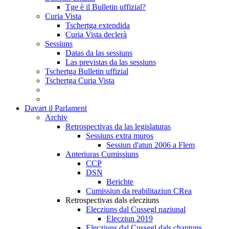
Tge è il Bulletin uffizial?
Curia Vista
Tschertga extendida
Curia Vista declerà
Sessiuns
Datas da las sessiuns
Las previstas da las sessiuns
Tschertga Bulletin uffizial
Tschertga Curia Vista
Davart il Parlament
Archiv
Retrospectivas da las legislaturas
Sessiuns extra muros
Sessiun d'atun 2006 a Flem
Anteriuras Cumissiuns
CCP
DSN
Berichte
Cumissiun da reabilitaziun CRea
Retrospectivas dals elecziuns
Elecziuns dal Cussegl naziunal
Elecziun 2019
Elecziuns dal Cussegl dals chantuns