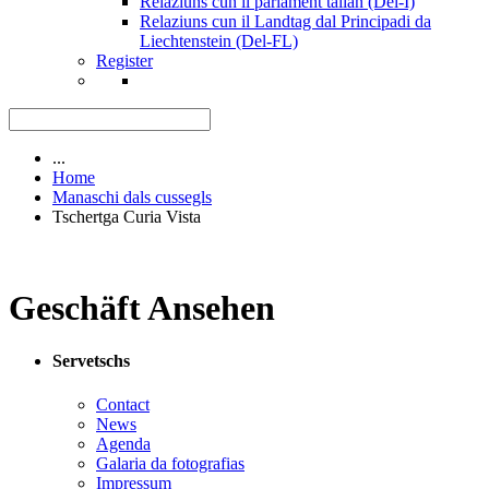
Relaziuns cun il parlament talian (Del-I)
Relaziuns cun il Landtag dal Principadi da
Liechtenstein (Del-FL)
Register
...
Home
Manaschi dals cussegls
Tschertga Curia Vista
Geschäft Ansehen
Servetschs
Contact
News
Agenda
Galaria da fotografias
Impressum