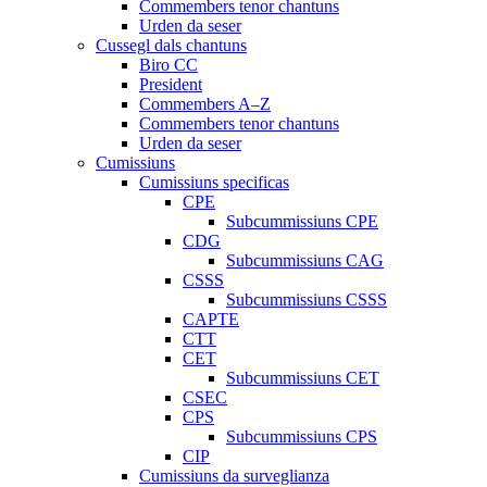
Commembers tenor chantuns
Urden da seser
Cussegl dals chantuns
Biro CC
President
Commembers A–Z
Commembers tenor chantuns
Urden da seser
Cumissiuns
Cumissiuns specificas
CPE
Subcummissiuns CPE
CDG
Subcummissiuns CAG
CSSS
Subcummissiuns CSSS
CAPTE
CTT
CET
Subcummissiuns CET
CSEC
CPS
Subcummissiuns CPS
CIP
Cumissiuns da surveglianza