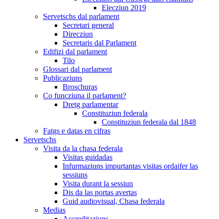
Elecziun 2019
Servetschs dal parlament
Secretari general
Direcziun
Secretaris dal Parlament
Edifizi dal parlament
Tilo
Glossari dal parlament
Publicaziuns
Broschuras
Co funcziuna il parlament?
Dretg parlamentar
Constituziun federala
Constituziun federala dal 1848
Fatgs e datas en cifras
Servetschs
Visita da la chasa federala
Visitas guidadas
Infurmaziuns impurtantas visitas ordaifer las
sessiuns
Visita durant la sessiun
Dis da las portas avertas
Guid audiovisual, Chasa federala
Medias
Accreditaziuns