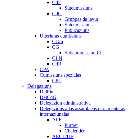
CdF
Sutcumissiuns
CdG
Gruppas da lavur
Sutcumissiuns
Publicaziuns
Ulteriuras cumissiuns
CGra
CG
Subcummissiun CG
CI-N
CdR
CPA
Cumissiuns spezialas
CPL
Delegaziuns
DelFin
DelCdG
Delegaziun administrativa
Delegaziuns a las assambleas parlamentaras
internaziunalas
APF
Purtret
Chalender
AECL/UE