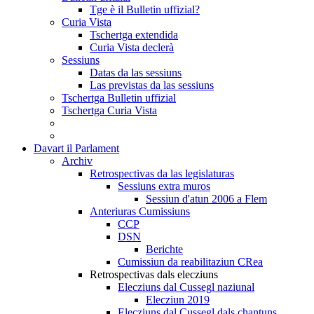
Tge è il Bulletin uffizial?
Curia Vista
Tschertga extendida
Curia Vista declerà
Sessiuns
Datas da las sessiuns
Las previstas da las sessiuns
Tschertga Bulletin uffizial
Tschertga Curia Vista
Davart il Parlament
Archiv
Retrospectivas da las legislaturas
Sessiuns extra muros
Sessiun d'atun 2006 a Flem
Anteriuras Cumissiuns
CCP
DSN
Berichte
Cumissiun da reabilitaziun CRea
Retrospectivas dals elecziuns
Elecziuns dal Cussegl naziunal
Elecziun 2019
Elecziuns dal Cussegl dals chantuns