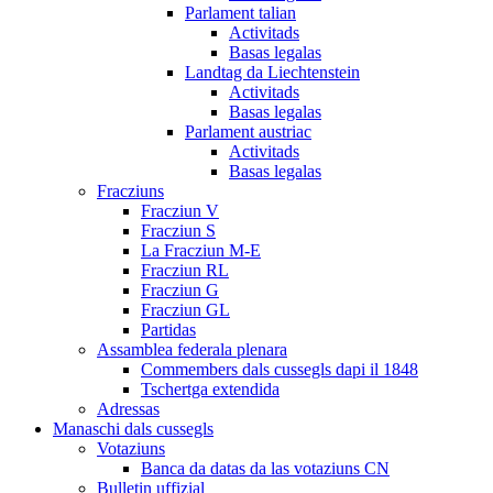
Parlament talian
Activitads
Basas legalas
Landtag da Liechtenstein
Activitads
Basas legalas
Parlament austriac
Activitads
Basas legalas
Fracziuns
Fracziun V
Fracziun S
La Fracziun M-E
Fracziun RL
Fracziun G
Fracziun GL
Partidas
Assamblea federala plenara
Commembers dals cussegls dapi il 1848
Tschertga extendida
Adressas
Manaschi dals cussegls
Votaziuns
Banca da datas da las votaziuns CN
Bulletin uffizial