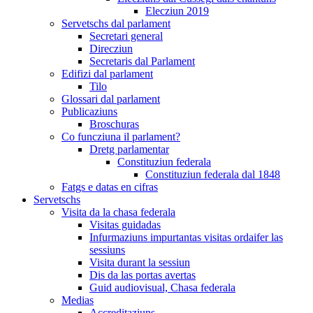
Elecziun 2019
Servetschs dal parlament
Secretari general
Direcziun
Secretaris dal Parlament
Edifizi dal parlament
Tilo
Glossari dal parlament
Publicaziuns
Broschuras
Co funcziuna il parlament?
Dretg parlamentar
Constituziun federala
Constituziun federala dal 1848
Fatgs e datas en cifras
Servetschs
Visita da la chasa federala
Visitas guidadas
Infurmaziuns impurtantas visitas ordaifer las
sessiuns
Visita durant la sessiun
Dis da las portas avertas
Guid audiovisual, Chasa federala
Medias
Accreditaziuns