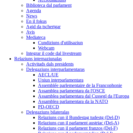
Biblioteca dal parlament
Agenda
News
En il fokus
Agid da tschertgar
Avis
Mediateca
Cundiziuns d'utilisaziun
Webcam
Integrar il code dal livestream
Relaziuns internaziunalas
Activitads dals presidents
Delegaziuns interparlamentaras
AECL/UE
Uniun interparlamentara
Assemblée parlementaire de la Francophonie
Assamblea parlamentara da l'OSCE
Assamblea parlamentara dal Cussegl da l'Europa
Assamblea parlamentara da la NATO
PD-OECD
Delegaziuns bilateralas
Relaziuns cun il Bundestag tudestg (Del-D)
Relaziuns cun il parlament austriac (Del-A)
Relaziuns cun il parlament franzos (Del-F)