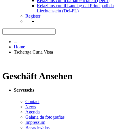
Relaziuns cun il parlament talian (Del-I)
Relaziuns cun il Landtag dal Principadi da
Liechtenstein (Del-FL)
Register
...
Home
Tschertga Curia Vista
Geschäft Ansehen
Servetschs
Contact
News
Agenda
Galaria da fotografias
Impressum
Basas legalas