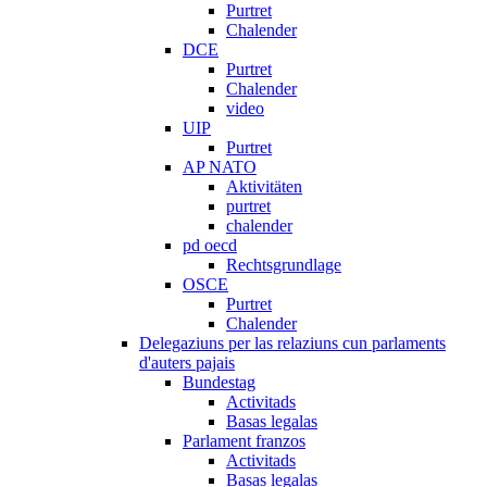
Purtret
Chalender
DCE
Purtret
Chalender
video
UIP
Purtret
AP NATO
Aktivitäten
purtret
chalender
pd oecd
Rechtsgrundlage
OSCE
Purtret
Chalender
Delegaziuns per las relaziuns cun parlaments
d'auters pajais
Bundestag
Activitads
Basas legalas
Parlament franzos
Activitads
Basas legalas