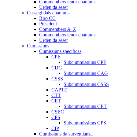
Commembers tenor chantuns
Urden da seser
Cussegl dals chantuns
Biro CC
President
Commembers A–Z
Commembers tenor chantuns
Urden da seser
Cumissiuns
Cumissiuns specificas
CPE
Subcummissiuns CPE
CDG
Subcummissiuns CAG
CSSS
Subcummissiuns CSSS
CAPTE
CTT
CET
Subcummissiuns CET
CSEC
CPS
Subcummissiuns CPS
CIP
Cumissiuns da surveglianza