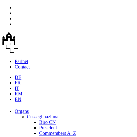
Parlnet
Contact
DE
FR
IT
RM
EN
Organs
Cussegl naziunal
Biro CN
President
Commembers A–Z