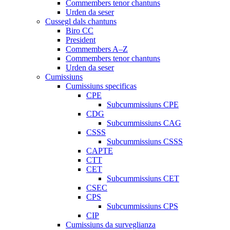
Commembers tenor chantuns
Urden da seser
Cussegl dals chantuns
Biro CC
President
Commembers A–Z
Commembers tenor chantuns
Urden da seser
Cumissiuns
Cumissiuns specificas
CPE
Subcummissiuns CPE
CDG
Subcummissiuns CAG
CSSS
Subcummissiuns CSSS
CAPTE
CTT
CET
Subcummissiuns CET
CSEC
CPS
Subcummissiuns CPS
CIP
Cumissiuns da surveglianza