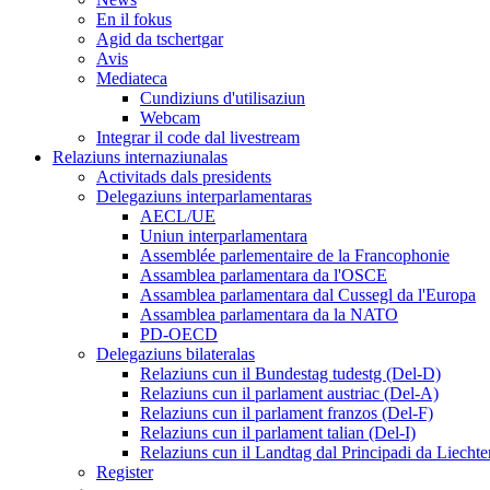
En il fokus
Agid da tschertgar
Avis
Mediateca
Cundiziuns d'utilisaziun
Webcam
Integrar il code dal livestream
Relaziuns internaziunalas
Activitads dals presidents
Delegaziuns interparlamentaras
AECL/UE
Uniun interparlamentara
Assemblée parlementaire de la Francophonie
Assamblea parlamentara da l'OSCE
Assamblea parlamentara dal Cussegl da l'Europa
Assamblea parlamentara da la NATO
PD-OECD
Delegaziuns bilateralas
Relaziuns cun il Bundestag tudestg (Del-D)
Relaziuns cun il parlament austriac (Del-A)
Relaziuns cun il parlament franzos (Del-F)
Relaziuns cun il parlament talian (Del-I)
Relaziuns cun il Landtag dal Principadi da Liechte
Register