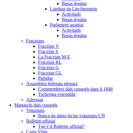
Basas legalas
Landtag da Liechtenstein
Activitads
Basas legalas
Parlament austriac
Activitads
Basas legalas
Fracziuns
Fracziun V
Fracziun S
La Fracziun M-E
Fracziun RL
Fracziun G
Fracziun GL
Partidas
Assamblea federala plenara
Commembers dals cussegls dapi il 1848
Tschertga extendida
Adressas
Manaschi dals cussegls
Votaziuns
Banca da datas da las votaziuns CN
Bulletin uffizial
Tge è il Bulletin uffizial?
Curia Vista