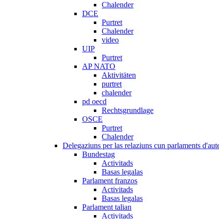
Chalender
DCE
Purtret
Chalender
video
UIP
Purtret
AP NATO
Aktivitäten
purtret
chalender
pd oecd
Rechtsgrundlage
OSCE
Purtret
Chalender
Delegaziuns per las relaziuns cun parlaments d'aute
Bundestag
Activitads
Basas legalas
Parlament franzos
Activitads
Basas legalas
Parlament talian
Activitads