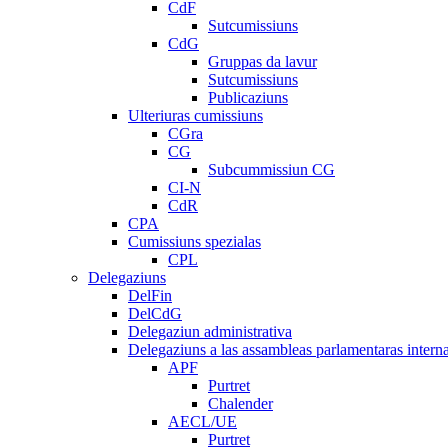
CdF
Sutcumissiuns
CdG
Gruppas da lavur
Sutcumissiuns
Publicaziuns
Ulteriuras cumissiuns
CGra
CG
Subcummissiun CG
CI-N
CdR
CPA
Cumissiuns spezialas
CPL
Delegaziuns
DelFin
DelCdG
Delegaziun administrativa
Delegaziuns a las assambleas parlamentaras intern
APF
Purtret
Chalender
AECL/UE
Purtret