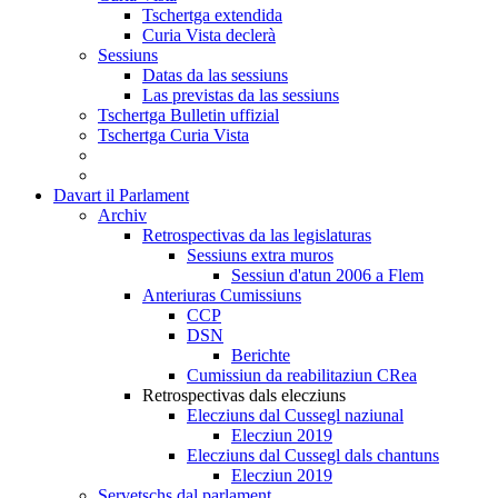
Tschertga extendida
Curia Vista declerà
Sessiuns
Datas da las sessiuns
Las previstas da las sessiuns
Tschertga Bulletin uffizial
Tschertga Curia Vista
Davart il Parlament
Archiv
Retrospectivas da las legislaturas
Sessiuns extra muros
Sessiun d'atun 2006 a Flem
Anteriuras Cumissiuns
CCP
DSN
Berichte
Cumissiun da reabilitaziun CRea
Retrospectivas dals elecziuns
Elecziuns dal Cussegl naziunal
Elecziun 2019
Elecziuns dal Cussegl dals chantuns
Elecziun 2019
Servetschs dal parlament