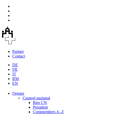
Parlnet
Contact
DE
FR
IT
RM
EN
Organs
Cussegl naziunal
Biro CN
President
Commembers A–Z