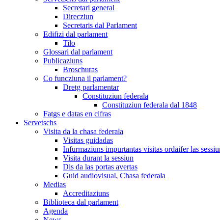
Secretari general
Direcziun
Secretaris dal Parlament
Edifizi dal parlament
Tilo
Glossari dal parlament
Publicaziuns
Broschuras
Co funcziuna il parlament?
Dretg parlamentar
Constituziun federala
Constituziun federala dal 1848
Fatgs e datas en cifras
Servetschs
Visita da la chasa federala
Visitas guidadas
Infurmaziuns impurtantas visitas ordaifer las sessiu
Visita durant la sessiun
Dis da las portas avertas
Guid audiovisual, Chasa federala
Medias
Accreditaziuns
Biblioteca dal parlament
Agenda
News