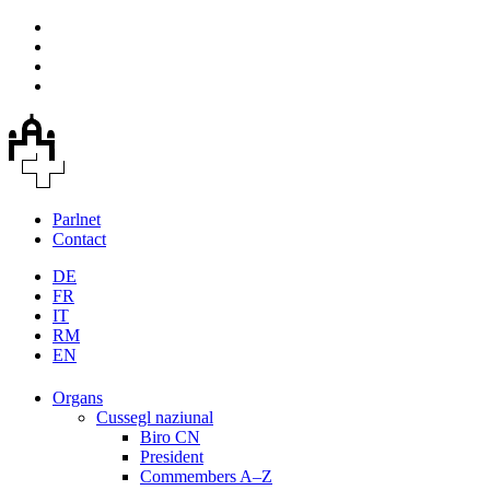
Parlnet
Contact
DE
FR
IT
RM
EN
Organs
Cussegl naziunal
Biro CN
President
Commembers A–Z