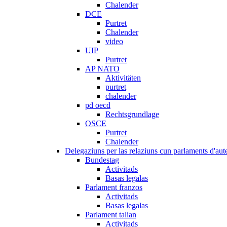
Chalender
DCE
Purtret
Chalender
video
UIP
Purtret
AP NATO
Aktivitäten
purtret
chalender
pd oecd
Rechtsgrundlage
OSCE
Purtret
Chalender
Delegaziuns per las relaziuns cun parlaments d'aute
Bundestag
Activitads
Basas legalas
Parlament franzos
Activitads
Basas legalas
Parlament talian
Activitads