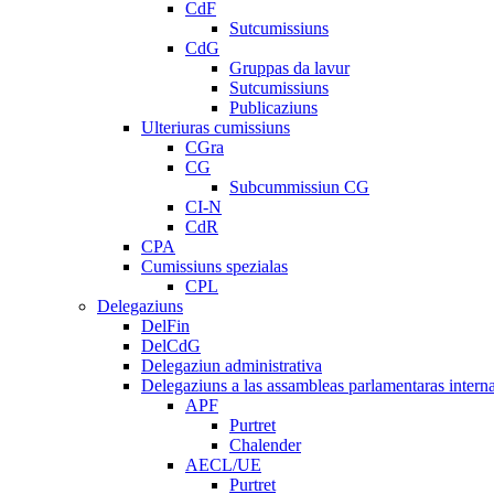
CdF
Sutcumissiuns
CdG
Gruppas da lavur
Sutcumissiuns
Publicaziuns
Ulteriuras cumissiuns
CGra
CG
Subcummissiun CG
CI-N
CdR
CPA
Cumissiuns spezialas
CPL
Delegaziuns
DelFin
DelCdG
Delegaziun administrativa
Delegaziuns a las assambleas parlamentaras intern
APF
Purtret
Chalender
AECL/UE
Purtret