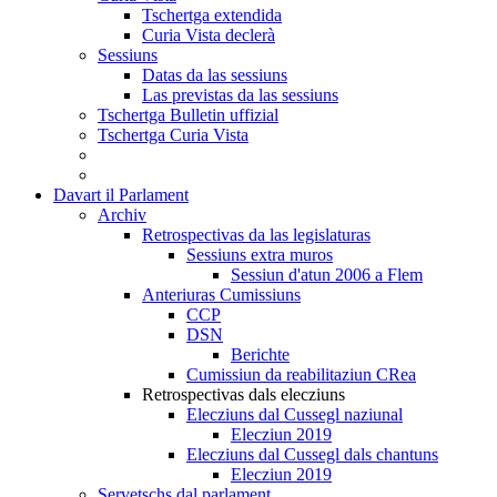
Tschertga extendida
Curia Vista declerà
Sessiuns
Datas da las sessiuns
Las previstas da las sessiuns
Tschertga Bulletin uffizial
Tschertga Curia Vista
Davart il Parlament
Archiv
Retrospectivas da las legislaturas
Sessiuns extra muros
Sessiun d'atun 2006 a Flem
Anteriuras Cumissiuns
CCP
DSN
Berichte
Cumissiun da reabilitaziun CRea
Retrospectivas dals elecziuns
Elecziuns dal Cussegl naziunal
Elecziun 2019
Elecziuns dal Cussegl dals chantuns
Elecziun 2019
Servetschs dal parlament