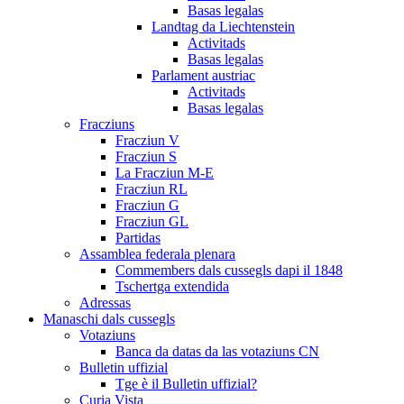
Basas legalas
Landtag da Liechtenstein
Activitads
Basas legalas
Parlament austriac
Activitads
Basas legalas
Fracziuns
Fracziun V
Fracziun S
La Fracziun M-E
Fracziun RL
Fracziun G
Fracziun GL
Partidas
Assamblea federala plenara
Commembers dals cussegls dapi il 1848
Tschertga extendida
Adressas
Manaschi dals cussegls
Votaziuns
Banca da datas da las votaziuns CN
Bulletin uffizial
Tge è il Bulletin uffizial?
Curia Vista