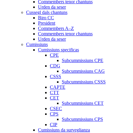
Commembers tenor chantuns
Urden da seser
Cussegl dals chantuns
Biro CC
President
Commembers A–Z
Commembers tenor chantuns
Urden da seser
Cumissiuns
Cumissiuns specificas
CPE
Subcummissiuns CPE
CDG
Subcummissiuns CAG
CSSS
Subcummissiuns CSSS
CAPTE
CTT
CET
Subcummissiuns CET
CSEC
CPS
Subcummissiuns CPS
CIP
Cumissiuns da surveglianza