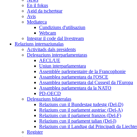
En il fokus
Agid da tschertgar
Avis
Mediateca
Cundiziuns d'utilisaziun
Webcam
Integrar il code dal livestream
Relaziuns internaziunalas
Activitads dals presidents
Delegaziuns interparlamentaras
AECL/UE
Uniun interparlamentara
Assemblée parlementaire de la Francophonie
Assamblea parlamentara da l'OSCE
Assamblea parlamentara dal Cussegl da l'Europa
Assamblea parlamentara da la NATO
PD-OECD
Delegaziuns bilateralas
Relaziuns cun il Bundestag tudestg (Del-D)
Relaziuns cun il parlament austriac (Del-A)
Relaziuns cun il parlament franzos (Del-F)
Relaziuns cun il parlament talian (Del-I)
Relaziuns cun il Landtag dal Principadi da Liechte
Register