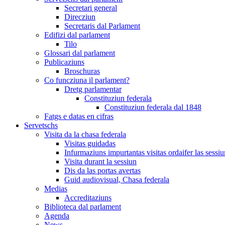
Secretari general
Direcziun
Secretaris dal Parlament
Edifizi dal parlament
Tilo
Glossari dal parlament
Publicaziuns
Broschuras
Co funcziuna il parlament?
Dretg parlamentar
Constituziun federala
Constituziun federala dal 1848
Fatgs e datas en cifras
Servetschs
Visita da la chasa federala
Visitas guidadas
Infurmaziuns impurtantas visitas ordaifer las sessiu
Visita durant la sessiun
Dis da las portas avertas
Guid audiovisual, Chasa federala
Medias
Accreditaziuns
Biblioteca dal parlament
Agenda
News