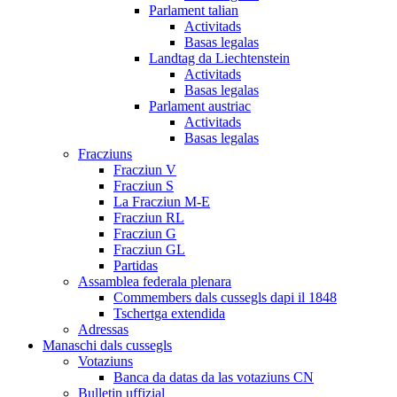
Parlament talian
Activitads
Basas legalas
Landtag da Liechtenstein
Activitads
Basas legalas
Parlament austriac
Activitads
Basas legalas
Fracziuns
Fracziun V
Fracziun S
La Fracziun M-E
Fracziun RL
Fracziun G
Fracziun GL
Partidas
Assamblea federala plenara
Commembers dals cussegls dapi il 1848
Tschertga extendida
Adressas
Manaschi dals cussegls
Votaziuns
Banca da datas da las votaziuns CN
Bulletin uffizial