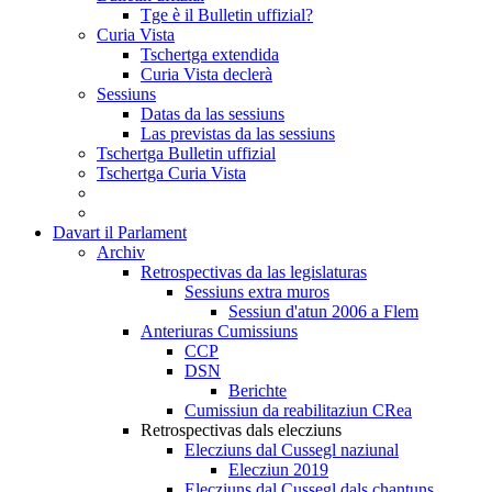
Tge è il Bulletin uffizial?
Curia Vista
Tschertga extendida
Curia Vista declerà
Sessiuns
Datas da las sessiuns
Las previstas da las sessiuns
Tschertga Bulletin uffizial
Tschertga Curia Vista
Davart il Parlament
Archiv
Retrospectivas da las legislaturas
Sessiuns extra muros
Sessiun d'atun 2006 a Flem
Anteriuras Cumissiuns
CCP
DSN
Berichte
Cumissiun da reabilitaziun CRea
Retrospectivas dals elecziuns
Elecziuns dal Cussegl naziunal
Elecziun 2019
Elecziuns dal Cussegl dals chantuns