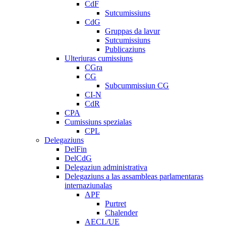
CdF
Sutcumissiuns
CdG
Gruppas da lavur
Sutcumissiuns
Publicaziuns
Ulteriuras cumissiuns
CGra
CG
Subcummissiun CG
CI-N
CdR
CPA
Cumissiuns spezialas
CPL
Delegaziuns
DelFin
DelCdG
Delegaziun administrativa
Delegaziuns a las assambleas parlamentaras
internaziunalas
APF
Purtret
Chalender
AECL/UE