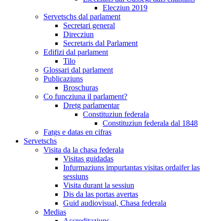
Elecziun 2019
Servetschs dal parlament
Secretari general
Direcziun
Secretaris dal Parlament
Edifizi dal parlament
Tilo
Glossari dal parlament
Publicaziuns
Broschuras
Co funcziuna il parlament?
Dretg parlamentar
Constituziun federala
Constituziun federala dal 1848
Fatgs e datas en cifras
Servetschs
Visita da la chasa federala
Visitas guidadas
Infurmaziuns impurtantas visitas ordaifer las
sessiuns
Visita durant la sessiun
Dis da las portas avertas
Guid audiovisual, Chasa federala
Medias
Accreditaziuns