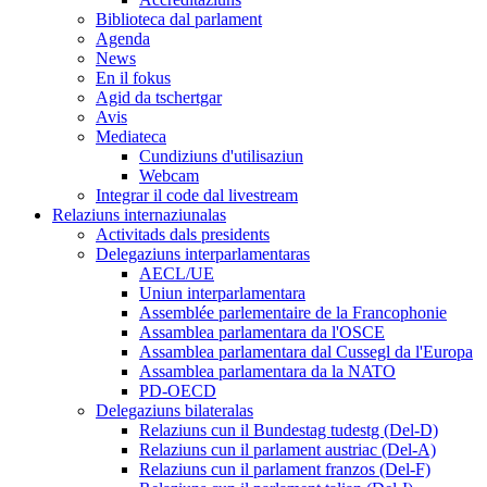
Biblioteca dal parlament
Agenda
News
En il fokus
Agid da tschertgar
Avis
Mediateca
Cundiziuns d'utilisaziun
Webcam
Integrar il code dal livestream
Relaziuns internaziunalas
Activitads dals presidents
Delegaziuns interparlamentaras
AECL/UE
Uniun interparlamentara
Assemblée parlementaire de la Francophonie
Assamblea parlamentara da l'OSCE
Assamblea parlamentara dal Cussegl da l'Europa
Assamblea parlamentara da la NATO
PD-OECD
Delegaziuns bilateralas
Relaziuns cun il Bundestag tudestg (Del-D)
Relaziuns cun il parlament austriac (Del-A)
Relaziuns cun il parlament franzos (Del-F)