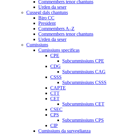
Commembers tenor chantuns
Urden da seser
Cussegl dals chantuns
Biro CC
President
Commembers A–Z
Commembers tenor chantuns
Urden da seser
Cumissiuns
Cumissiuns specificas
CPE
Subcummissiuns CPE
CDG
Subcummissiuns CAG
CSSS
Subcummissiuns CSSS
CAPTE
CTT
CET
Subcummissiuns CET
CSEC
CPS
Subcummissiuns CPS
CIP
Cumissiuns da surveglianza