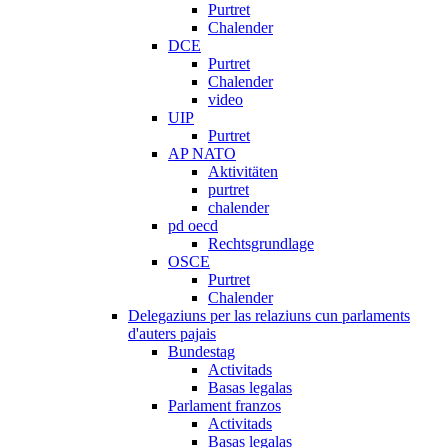
Purtret
Chalender
DCE
Purtret
Chalender
video
UIP
Purtret
AP NATO
Aktivitäten
purtret
chalender
pd oecd
Rechtsgrundlage
OSCE
Purtret
Chalender
Delegaziuns per las relaziuns cun parlaments
d'auters pajais
Bundestag
Activitads
Basas legalas
Parlament franzos
Activitads
Basas legalas