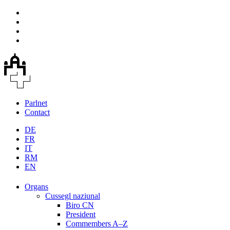
Parlnet
Contact
DE
FR
IT
RM
EN
Organs
Cussegl naziunal
Biro CN
President
Commembers A–Z