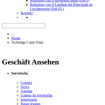
Relaziuns cun il parlament talian (Del-I)
Relaziuns cun il Landtag dal Principadi da
Liechtenstein (Del-FL)
Register
...
Home
Tschertga Curia Vista
Geschäft Ansehen
Servetschs
Contact
News
Agenda
Galaria da fotografias
Impressum
Basas legalas